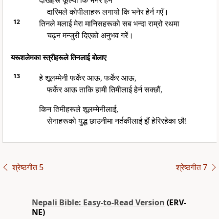
दाखहरू फूल्यो कि भनेर हेर्न
दारिमले कोपीलाहरू लगायो कि भनेर हेर्न गएँ।
12
तिनले मलाई मेरा मानिसहरूको सब भन्दा राम्रो रथमा
चढ्न मन्जुरी दिएको अनुभव गरें।
यरूशलेमका स्त्रीहरूले तिनलाई बोलाए
13
हे शूलम्मेनी फर्केर आऊ, फर्केर आऊ,
फर्केर आऊ ताकि हामी तिमीलाई हेर्न सक्छौं,
किन तिमीहरूले शूलम्मेनीलाई,
सेनाहरूको युद्ध छाउनीमा नर्तकीलाई झैं हेरिरहेका छौ!
श्रेष्ठगीत 5
श्रेष्ठगीत 7
Nepali Bible: Easy-to-Read Version
(ERV-
NE)