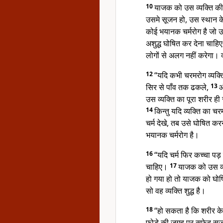
10
याजक को उस व्यक्ति की
उसमे सूजन हो, उस स्थान के
कोई भयानक चर्मरोग है जो 
अशुद्ध घोषित कर देना चाहि
लोगों से अलग नहीं करेगा। क्
12
“यदि कभी चरमरोग व्यक्ति
सिर से पाँव तक ढकले,
13
औ
उस व्यक्ति का पूरा शरीर ह
14
किन्तु यदि व्यक्ति का चर
चर्म देखे, तब उसे घोषित करना
भयानक चर्मरोग है।
16
“यदि चर्म फिर कच्चा पड
चाहिए।
17
याजक को उस व्य
हो गया हो तो याजक को घोषित
सो वह व्यक्ति शुद्ध है।
18
“हो सकता है कि शरीर क
फोड़े की जगह पर सफेद स