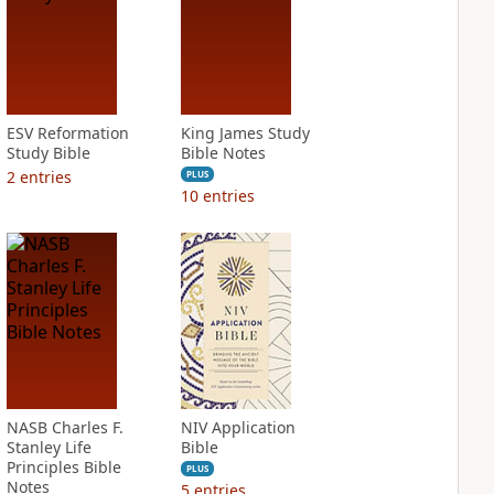
ESV Reformation
King James Study
Study Bible
Bible Notes
2
entries
PLUS
10
entries
NASB Charles F.
NIV Application
Stanley Life
Bible
Principles Bible
PLUS
Notes
5
entries