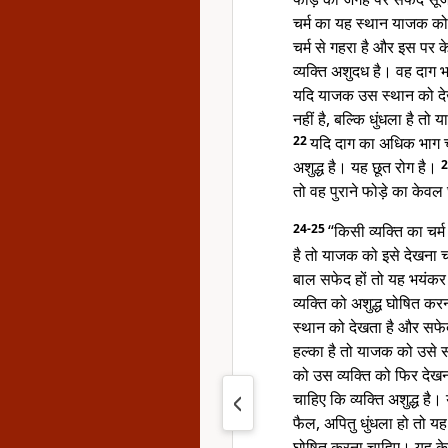
चर्म का यह स्थान याजक क
चर्म से गहरा है और इस पर 
व्यक्ति अशुदध है। वह दाग भ
यदि याजक उस स्थान को देख
नहीं है, बल्कि धुंधला है 
22
यदि दाग का अधिक भाग च
अशुद्ध है। यह छूत रोग है।
तो वह पुराने फोड़े का केवल
24-25
“किसी व्यक्ति का चर
है तो याजक को इसे देखना च
बाल सफेद हों तो यह भयंकर 
व्यक्ति को अशुद्ध घोषित क
स्थान को देखता है और सफेद द
हल्का है तो याजक को उसे
को उस व्यक्ति को फिर देख
चाहिए कि व्यक्ति अशुद्ध है
फैल, अपितु धुंधला हो तो यह
घोषित करना चाहिए। यह के