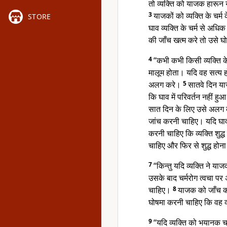
तो व्यक्ति को याजक हारून
3
याजकों को व्यक्ति के चर्
STORE
घाव व्यक्ति के चर्म से अधि
की जाँच खत्म करे तो उसे घो
4
“कभी कभी किसी व्यक्ति के 
मालूम होता। यदि वह सत्य ह
अलग करे।
5
सातवे दिन य
कि घाव में परिवर्तन नहीं 
सात दिन के लिए उसे अलग
जांच करनी चाहिए। यदि घा
करनी चाहिए कि व्यक्ति शुद्
चाहिए और फिर से शुद्ध होन
7
“किन्तु यदि व्यक्ति ने 
उसके बाद चर्मरोग त्वचा प
चाहिए।
8
याजक को जाँच कर
घोषमा करनी चाहिए कि वह व्य
9
“यदि व्यक्ति को भयानक च