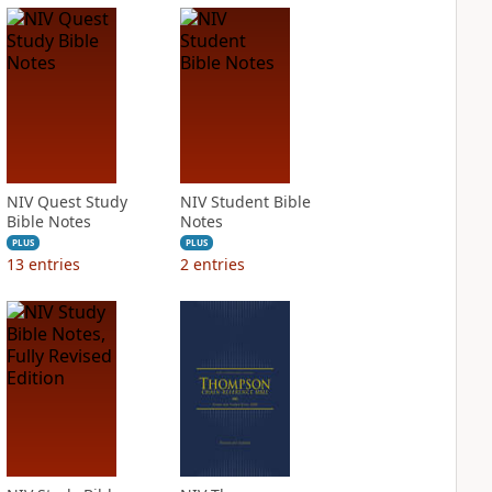
NIV Quest Study
NIV Student Bible
Bible Notes
Notes
PLUS
PLUS
13
entries
2
entries