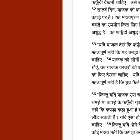
फफूँदी देखनी चाहिए। उस
52
सातवें दिन, याजक को फफू
कपड़े पर है। यह महत्वपूरण न
चमड़े का उपयोग किस लिए क
अशुद्ध है। वह फफूँदी अशुद
53
“यदि याजक देखे कि फफूँ
महत्वपूर्ण नहीं कि यह चमड़ा
चाहिए।
54
याजक को लोगों क
धोएं, तब याजक वस्त्रों क
को फिर देखना चाहिए। यदि फफ
महत्वपूर्ण नहीं है कि छूत फै
56
“किन्तु यदि याजक उस चम
चमड़े या कपड़े के फफूँदी यु
नहीं कि कपड़ा कढ़ा हुआ है 
लौट सकती है। यदि ऐसा होता
चाहिए।
58
किन्तु यदि धोने
कोई महत्व नहीं कि कपड़ा कढ