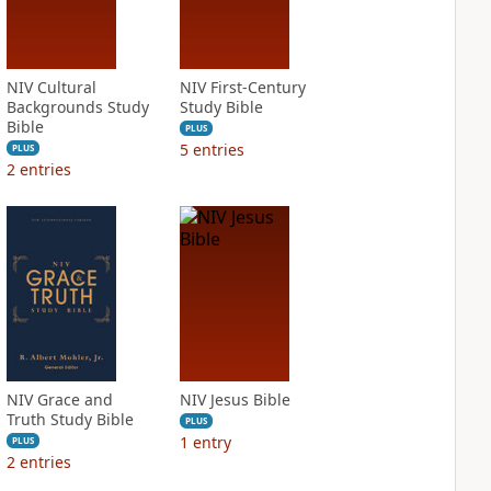
NIV Cultural
NIV First-Century
Backgrounds Study
Study Bible
Bible
PLUS
5
entries
PLUS
2
entries
NIV Grace and
NIV Jesus Bible
Truth Study Bible
PLUS
1
entry
PLUS
2
entries