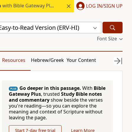
h
with Bible Gateway Plus.
LOG IN/SIGN UP
 Easy-to-Read Version (ERV-HI)
Font Size
Resources
Hebrew/Greek
Your Content
Go deeper in this passage.
With
Bible
PLUS
Gateway Plus
, trusted
Study Bible notes
and commentary
show beside the verses
you're reading—so you can explore the
meaning and context of Scripture without
leaving the page.
Start 7-day free trial
Learn More