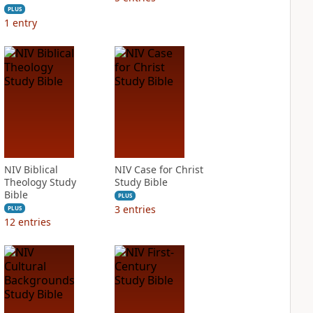
PLUS
1
entry
NIV Biblical
NIV Case for Christ
Theology Study
Study Bible
Bible
PLUS
3
entries
PLUS
12
entries