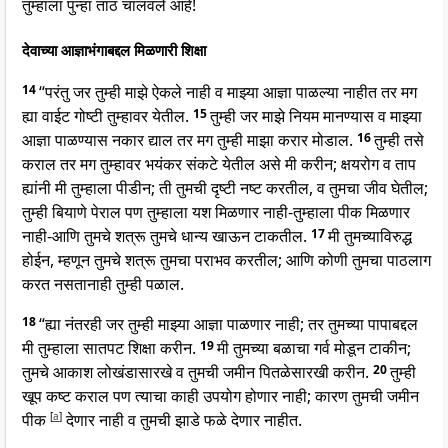
तुम्हाला पुन्हा ताठ चालवले आहे!
देवाच्या आज्ञाभंगाबद्दल मिळणारी शिक्षा
14
“परंतु जर तुम्ही माझे ऐकले नाही व माझ्या आज्ञा पाळल्या नाहीत तर मग
ह्या वाईट गोष्टी तुम्हावर येतील.
15
तुम्ही जर माझे नियम मानण्यास व माझ्या
आज्ञा पाळण्यास नकार द्याल तर मग तुम्ही माझा करार मोडाल.
16
तुम्ही तसे
कराल तर मग तुम्हावर भयंकर संकटे येतील असे मी करीन; क्षयरोग व ताप
ह्यांनी मी तुम्हाला पीडीन; ती तुमची दृष्टी नष्ट करतील, व तुमचा जीव घेतील;
तुम्ही बियाणे पेराल पण तुम्हाला यश मिळणार नाही-तुम्हाला पीक मिळणार
नाही-आणि तुमचे शत्रू तुमचे धान्य खाऊन टाकतील.
17
मी तुमच्याविरुद्ध
होईन, म्हणून तुमचे शत्रू तुमचा पराभव करतील; आणि कोणी तुमचा पाठलाग
करत नसतानाही तुम्ही पळाल.
18
“ह्या नंतरही जर तुम्ही माझ्या आज्ञा पाळणार नाही; तर तुमच्या पापाबद्दल
मी तुम्हाला सातपट शिक्षा करीन.
19
मी तुमच्या बळाचा गर्व मोडून टाकीन;
तुमचे आकाश लोखंडासारखे व तुमची जमीन पितळेसारखी करीन.
20
तुम्ही
खूप कष्ट कराल पण त्याचा काही उपयोग होणार नाही; कारण तुमची जमीन
पीक
[
a
]
देणार नाही व तुमची झाडे फळे देणार नाहीत.