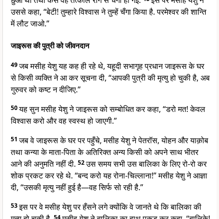
छुआ था तथा कैसे वह तत्काल रोग से चंगी हो गई.
इस पर मसीह येशु ने
उससे कहा, “बेटी! तुम्हारे विश्वास ने तुम्हें चँगा किया है. परमेश्वर की शान्ति
में लौट जाओ.”
जाइरूस की पुत्री को जीवनदान
49
जब मसीह येशु यह कह ही रहे थे, यहूदी सभागृह प्रधान जाइरूस के घर
से किसी व्यक्ति ने आ कर सूचना दी, “आपकी पुत्री की मृत्यु हो चुकी है, अब
गुरुवर को कष्ट न दीजिए.”
50
यह सुन मसीह येशु ने जाइरूस को सम्बोधित कर कहा, “डरो मत! केवल
विश्वास करो और वह स्वस्थ हो जाएगी.”
51
जब वे जाइरूस के घर पर पहुँचे, मसीह येशु ने पेतरॉस, योहन और याक़ोब
तथा कन्या के माता-पिता के अतिरिक्त अन्य किसी को अपने साथ भीतर
आने की अनुमति नहीं दी.
52
उस समय सभी उस बालिका के लिए रो-रो कर
शोक प्रकट कर रहे थे. “बन्द करो यह रोना-चिल्लाना!” मसीह येशु ने आज्ञा
दी, “उसकी मृत्यु नहीं हुई है—वह सिर्फ सो रही है.”
53
इस पर वे मसीह येशु पर हँसने लगे क्योंकि वे जानते थे कि बालिका की
मृत्यु हो चुकी है.
54
मसीह येशु ने बालिका का हाथ पकड़ कर कहा, “बालिके!