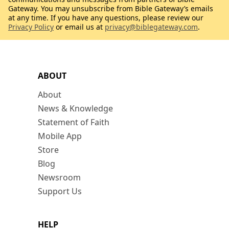
Gateway. You may unsubscribe from Bible Gateway’s emails
at any time. If you have any questions, please review our
Privacy Policy
or email us at
privacy@biblegateway.com
.
ABOUT
About
News & Knowledge
Statement of Faith
Mobile App
Store
Blog
Newsroom
Support Us
HELP