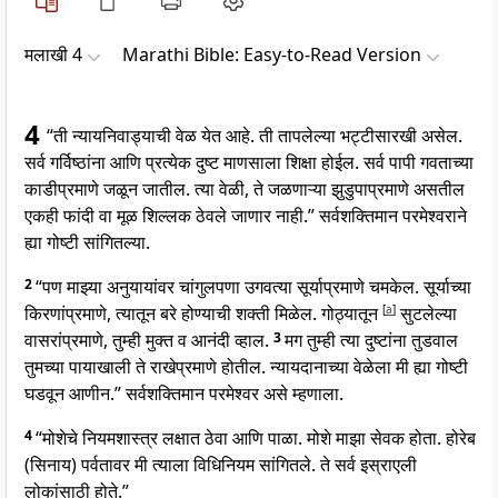
मलाखी 4
Marathi Bible: Easy-to-Read Version
4
“ती न्यायनिवाड्याची वेळ येत आहे. ती तापलेल्या भट्टीसारखी असेल.
सर्व गर्विष्ठांना आणि प्रत्येक दुष्ट माणसाला शिक्षा होईल. सर्व पापी गवताच्या
काडीप्रमाणे जळून जातील. त्या वेळी, ते जळणाऱ्या झुडुपाप्रमाणे असतील
एकही फांदी वा मूळ शिल्लक ठेवले जाणार नाही.” सर्वशक्तिमान परमेश्वराने
ह्या गोष्टी सांगितल्या.
2
“पण माझ्या अनुयायांवर चांगुलपणा उगवत्या सूर्याप्रमाणे चमकेल. सूर्याच्या
किरणांप्रमाणे, त्यातून बरे होण्याची शक्ती मिळेल. गोठ्यातून
[
a
]
सुटलेल्या
वासरांप्रमाणे, तुम्ही मुक्त व आनंदी व्हाल.
3
मग तुम्ही त्या दुष्टांना तुडवाल
तुमच्या पायाखाली ते राखेप्रमाणे होतील. न्यायदानाच्या वेळेला मी ह्या गोष्टी
घडवून आणीन.” सर्वशक्तिमान परमेश्वर असे म्हणाला.
4
“मोशेचे नियमशास्त्र लक्षात ठेवा आणि पाळा. मोशे माझा सेवक होता. होरेब
(सिनाय) पर्वतावर मी त्याला विधिनियम सांगितले. ते सर्व इस्राएली
लोकांसाठी होते.”