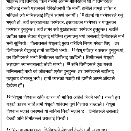
भाइहरू हो! तिमीहरू किन यसमा अचम्म मानिरहेका छौ?” तिमीहरूले
हामीलाई यस्तो प्रकारले हेरिरहेकाछौ कि मानौं, हामीले हाम्रो शक्ति र
भक्तिले त्यो मानिसलाई हिँड्ने सामर्थ बनायौं।
13
होइन! यो परमेश्वरले गर्नु
भएको हो! उहाँ अब्राहामका परमेश्वर, इसहाकका परमेश्वर र याकूबका
परमेश्वर हुनुहुन्छ। उहाँ हाम्र सबै पुर्खाहरूका परमेश्वर हुनुहुन्छ। उहाँले
उहाँका खास सेवक येशूलाई महिमित तुल्याउनु भयो जसलाई तिमीहरूले मार्न
भनी सुम्पियौ। पिलातसले येशूलाई मुक्त गरिदिने निर्णय गरेका थिए। तर
तिमीहरूले येशूलाई हामी चाहँदैनौ भन्यौ।
14
येशू पवित्र र असल हुनुहुन्थ्यो,
तर तिमीहरूले भन्यौ तिमीहरूर उहाँलाई चाहँदैनौ। तिमीहरूले येशूको
सट्टामा ज्यानमारालाई छोडी माग्यौ।
15
अनि तिमीहरूले एक यस्तो
मानिसलाई मार्यो जो जीवनको श्रोत हुनुहुन्छ! तर परमेश्वरले उहाँलाई
मृत्युबाट बौराउनु भयो। हामी त्यसको गवाही छौं-हामीले आफ्नै आँखाले
देखेका हौं।
16
“येशूमा विश्वास रहेकै कारण यो मानिस अहिले निको भयो। यस्तो हुन
गएको कारण चाहिँ हामी येशूको शक्तिमा पूर्ण विश्वास राख्दछौ। येशूमा
विश्वास भएको कारणले यो मानिस निको भएको छ। तिमीहरूले उसलाई
देख्छौ अनि तिमीहरूले उसलाई चिन्छौ।
17
“मेरा दाज्यू-भाइहरू, तिमीहरूले येशूलाई के-के गर्यौ, म जान्दछु।