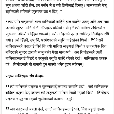
सुन अथवा चाँदी छैन, तर मसँग जे छ त्यो तिमीलाई दिनेछु। नासरतको येशू
ख्रीष्टको शक्तिले जुरूक्क उठ र हिंड्।”
7
त्यसपछि पत्रुसले त्यस मानिसको दाहिने हात पक्रेर उठाए अनि अचानक
उसको खुट्टा अनि गोली गाँठाहरू बलियो भयो।
8
त्यो मानिस उफ्रियो र
जुरूक्क उभियो र हिँड्न थाल्यो। त्यो मन्दिरको प्राङ्गणभित्र तिनीहरू सँगै
गयो। त्यो हिँड्दै, उफ्रँदै, परमेश्वरको स्तुति गाईरहेको थियो।
9-10
सबै
मानिसहरूले उसलाई चिने कि त्यो मानिस लङ्गडो थियो र उ प्रत्येक दिन
मन्दिरको सुन्दर द्वारको सामु बसेर पैसा माग्दथ्यो। अब तिनीहरूले त्यही
मानिसहरूलाई हिंड्दै र प्रभुको स्तुति गाउँदै गरेको देखे। मानिसहरू छक्क
परे। तिनीहरूले यो कसरी हुन सक्यो भनेर बुझ्न सकेनन्।
पत्रुस मानिसहरू सँग बोल्दछ
11
त्यो मानिसले पत्रुस र यूहन्नालाई लगातर समाति रह्यो। सबै मानिसहरू
चकित भएका थिए कारण त्यो लङ्गडो मानिस निको भएको थियो। तिनीहरू
पत्रुस र यूहन्ना भएको सुलेमानको दलानमा दगुरे।
12
जब पत्रुसले यस्तो देखे, उनले मानिसहरूलाई भने, “मेरा यहूदी दाज्यू-