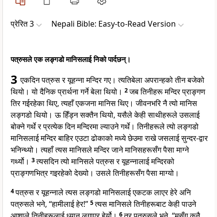
प्रेरित 3
Nepali Bible: Easy-to-Read Version
पत्रुसले एक लङ्गडो मानिसलाई निको पार्दछन्।
3
एकदिन पत्रुस र यूहन्ना मन्दिर गए। त्यतिबेला अपरान्हको तीन बजेको
थियो। यो दैनिक प्रार्थना गर्ने बेला थियो।
2
जब तिनीहरू मन्दिर प्राङ्गण
तिर गईरहेका थिए, त्यहाँ एकजना मानिस थिए। जीवनभरि नै त्यो मानिस
लङ्गडो थियो। ऊ हिँड्न सक्तैन थियो, यसैले केही साथीहरूले उसलाई
बोक्ने गर्थे र प्रत्येक दिन मन्दिरमा ल्याउने गर्थे। तिनीहरूले त्यो लङ्गडो
मानिसलाई मन्दिर बाहिर एउटा ढोकाको मध्ये छेउमा राखे जसलाई सुन्दर-द्वार
भनिन्थ्यो। त्यहाँ त्यस मानिसले मन्दिर जाने मानिसहरूसँग पैसा माग्ने
गर्थ्यो।
3
त्यसदिन त्यो मानिसले पत्रुस र यूहन्नालाई मन्दिरको
प्राङ्गणभित्र गइरहेको देख्यो। उसले तिनीहरूसँग पैसा माग्यो।
4
पत्रुस र यूहन्नाले त्यस लङ्गडो मानिसलाई एकटक लाएर हेरे अनि
पत्रुसले भने, “हामीलाई हेर!”
5
त्यस मानिसले तिनीहरूबाट केही पाउने
आशाले तिनीहरूलाई ध्यान लगाएर हेर्यो।
6
तर पत्रुसले भने, “मसँग कुनै