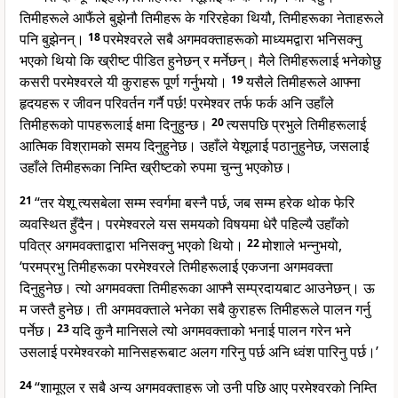
तिमीहरूले आफैंले बुझेनौ तिमीहरू के गरिरहेका थियौ, तिमीहरूका नेताहरूले
पनि बुझेनन्।
18
परमेश्वरले सबै अगमवक्ताहरूको माध्यमद्वारा भनिसक्नु
भएको थियो कि ख्रीष्ट पीडित हुनेछन् र मर्नेछन्। मैले तिमीहरूलाई भनेकोछु
कसरी परमेश्वरले यी कुराहरू पूर्ण गर्नुभयो।
19
यसैले तिमीहरूले आफ्ना
हृदयहरू र जीवन परिवर्तन गर्नै पर्छ! परमेश्वर तर्फ फर्क अनि उहाँले
तिमीहरूको पापहरूलाई क्षमा दिनुहुन्छ।
20
त्यसपछि प्रभुले तिमीहरूलाई
आत्मिक विश्रामको समय दिनुहुनेछ। उहाँले येशूलाई पठानुहुनेछ, जसलाई
उहाँले तिमीहरूका निम्ति ख्रीष्टको रुपमा चुन्नु भएकोछ।
21
“तर येशू त्यसबेला सम्म स्वर्गमा बस्नै पर्छ, जब सम्म हरेक थोक फेरि
व्यवस्थित हुँदैन। परमेश्वरले यस समयको विषयमा धेरै पहिल्यै उहाँको
पवित्र अगमवक्ताद्वारा भनिसक्नु भएको थियो।
22
मोशाले भन्नुभयो,
‘परमप्रभु तिमीहरूका परमेश्वरले तिमीहरूलाई एकजना अगमवक्ता
दिनुहुनेछ। त्यो अगमवक्ता तिमीहरूका आफ्नै सम्प्रदायबाट आउनेछन्। ऊ
म जस्तै हुनेछ। ती अगमवक्ताले भनेका सबै कुराहरू तिमीहरूले पालन गर्नु
पर्नेछ।
23
यदि कुनै मानिसले त्यो अगमवक्ताको भनाई पालन गरेन भने
उसलाई परमेश्वरको मानिसहरूबाट अलग गरिनु पर्छ अनि ध्वंश पारिनु पर्छ।’
24
“शामूएल र सबै अन्य अगमवक्ताहरू जो उनी पछि आए परमेश्वरको निम्ति