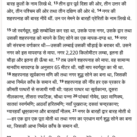
बारह कुलों के नाम लिखे थे.
13
तीन द्वार पूर्व दिशा की ओर, तीन उत्तर की
ओर, तीन पश्चिम की ओर तथा तीन दक्षिण की ओर थे.
14
नगर की
शहरपनाह की बारह नीवें थीं. उन पर मेमने के बारहों प्रेरितों के नाम लिखे थे.
15
जो स्वर्गदूत, मुझे सम्बोधित कर रहा था, उसके पास नगर, उसके द्वार तथा
उसकी शहरपनाह को मापने के लिए सोने का एक मापक-दण्ड था.
16
नगर
की संरचना वर्गाकार थी—उसकी लम्बाई उसकी चौड़ाई के बराबर थी. उसने
नगर को इस मापदण्ड से मापा. नगर 2,220 किलोमीटर लम्बा, इतना ही
चौड़ा और इतना ही ऊँचा था.
17
तब उसने शहरपनाह को मापा. वह सामान्य
मानवीय मापदण्ड के अनुसार 65 मीटर थी. यही माप स्वर्गदूत का भी था.
18
शहरपनाह सूर्यकान्त मणि की तथा नगर शुद्ध सोने का बना था, जिसकी
आभा निर्मल काँच के समान थी.
19
शहरपनाह की नींव हर एक प्रकार के
कीमती पत्थरों से सजायी गयी थी: पहला पत्थर था सूर्यकान्त, दूसरा
नीलकान्त, तीसरा स्फटिक, चौथा पन्ना
20
पांचवां गोमेद, छठा माणिक्य,
सातवां स्वर्णमणि; आठवाँ हरितमणि; नवाँ पुखराज; दसवां चन्द्रकान्त;
ग्यारहवाँ धूम्रकान्त और बारहवाँ नीलम.
21
नगर के बारहों द्वार बारह मोती थे
—हर एक द्वार एक पूरा मोती था तथा नगर का प्रधान मार्ग शुद्ध सोने का बना
था, जिसकी आभा निर्मल काँच के समान थी.