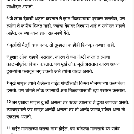
साक्षीदार असतो.
6
जे लोक देवाची थट्टा करतात ते ज्ञान मिळवण्याचा प्रयत्न करतील, पण
त्यांना ते कधीच मिळत नाही. ज्यांचा देवावर विश्वास आहे ते खरोखर शहाणे
आहेत. त्यांच्याजवळ ज्ञान सहजपणे येते.
7
मूर्खाशी मैत्री करु नका. तो तुम्हाला काहीही शिकवू शकणार नाही.
8
हुशार लोक शहाणे असतात. कारण ते ज्या गोष्टी करतात त्याचा
काळजीपूर्वक विचार करतात. पण मूर्ख लोक मूर्ख असतात कारण आपण
दुसऱ्यांना फसवून जगू शकतो असे त्यांना वाटत असते.
9
मूर्ख माणूस त्याने केलेल्या वाईट गोष्टींसाठी किंमत मोजण्याच्या कल्पनेला
हसतो. पण चांगले लोक त्यासाठी क्षमा मिळवण्यासाठी खूप प्रयत्न करतात.
10
जर एखादा माणूस दु:खी असला तर फक्त त्यालाच ते दु:ख जाणवत असते.
त्याचप्रमाणे जर माणूस आनंदी असला तर तो आनंद जाणवू शकेल असा तो
एकटाच असतो.
11
वाईट माणसाच्या घराचा नाश होईल. पण चांगल्या माणसाचे घर सदैव