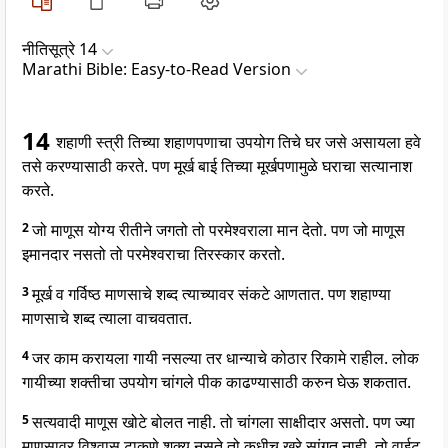
नीतिसूत्रे 14
Marathi Bible: Easy-to-Read Version
14
शहाणी स्त्री तिच्या शहाणपणाचा उपयोग तिचे घर जसे असायला हवे
तसे करण्यासाठी करते. पण मूर्ख बाई तिच्या मूर्खपणामुळे घराचा सत्यानाश
करते.
2
जो माणूस योग्य रीतीने जगतो तो परमेश्वराला मान देतो. पण जो माणूस
इमानदार नसतो तो परमेश्वराचा तिरस्कार करतो.
3
मूर्ख व गर्विष्ठ माणसाचे शब्द त्याच्यावर संकटे आणतात. पण शहाण्या
माणसाचे शब्द त्याला वाचवतात.
4
जर काम करायला गायी नसल्या तर धान्याचे कोठार रिकामे राहील. लोक
गायीच्या शक्तीचा उपयोग चांगले पीक काढण्यासाठी करुन घेऊ शकतात.
5
सत्यवादी माणूस खोटे बोलत नाही. तो चांगला साक्षीदार असतो. पण ज्या
माणसावर विश्वास टाकणे शक्य नसते तो कधीच खरे सांगत नाही. तो वाईट