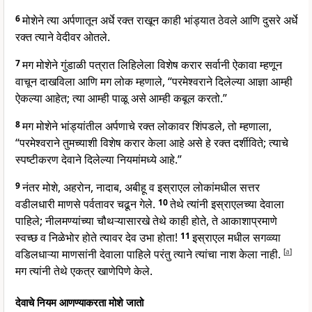
6
मोशेने त्या अर्पणातून अर्धे रक्त राखून काही भांड्यात ठेवले आणि दुसरे अर्धे
रक्त त्याने वेदीवर ओतले.
7
मग मोशेने गुंडाळी पत्रात लिहिलेला विशेष करार सर्वानी ऐकावा म्हणून
वाचून दाखविला आणि मग लोक म्हणाले, “परमेश्वराने दिलेल्या आज्ञा आम्ही
ऐकल्या आहेत; त्या आम्ही पाळू असे आम्ही कबूल करतो.”
8
मग मोशेने भांड्यांतील अर्पणाचे रक्त लोकावर शिंपडले, तो म्हणाला,
“परमेश्वराने तुमच्याशी विशेष करार केला आहे असे हे रक्त दर्शीविते; त्याचे
स्पष्टीकरण देवाने दिलेल्या नियमांमध्ये आहे.”
9
नंतर मोशे, अहरोन, नादाब, अबीहू व इस्राएल लोकांमधील सत्तर
वडीलधारी माणसे पर्वतावर चढून गेले.
10
तेथे त्यांनी इस्राएलच्या देवाला
पाहिले; नीलमण्यांच्या चौथऱ्यासारखे तेथे काही होते, ते आकाशाप्रमाणे
स्वच्छ व निळेभोर होते त्यावर देव उभा होता!
11
इस्राएल मधील सगव्व्या
वडिलधाऱ्या माणसांनी देवाला पाहिले परंतु त्याने त्यांचा नाश केला नाही.
[
a
]
मग त्यांनी तेथे एकत्र खाणेपिणे केले.
देवाचे नियम आणण्याकरता मोशे जातो