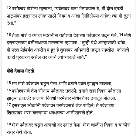
12
परमेश्वर मोशेला म्हणाला, “पर्वतावर मला भेटावयास ये; मी दोन दगडी
पाट्यांवर इस्राएल लोकांसाठी नियम व आज्ञा लिहिलेल्या आहेत; त्या मी तुला
देतो.”
13
तेव्हा मोशे व त्याचा मदतनीस यहोशवा देवाच्या पर्वतावर चढून गेले.
14
मोशे
इस्राएलच्या वडीलधाऱ्या माणसांना म्हणाला, “तुम्ही येथे आम्हासाठी थांबा,
मी परत येईपर्यत अहरोन व हूर हे तुम्हावर अधिकारी म्हणून राहतील; कोणाचे
काही प्रकरण असेल तर त्याने त्यांच्याकडे जावे.”
मोशे देवाला भेटतो
15
मग मोशे पर्वतावर चढून गेला आणि ढगाने पर्वत झाकून टाकला;
16
परमेश्वराचे तेज सीनाय पर्वतावर उतरले; ढगाने सहा दिवस पर्वताला
झाकून टाकले; सातव्या दिवशी परमेश्वर मोशेबरोबर ढगातून बोलला.
17
इस्राएल लोकांनी पर्वतावर परमेश्वराचे तेज पाहिले; ते पर्वताच्या
शिखरावर भस्म करणाऱ्या धगधगत्या अग्नीसारखे होते.
18
मोशे पर्वतावर चढून आणखी वर ढगात गेला; मोशे चाळीस दिवस व चाळीस
रात्र तेथे होता.