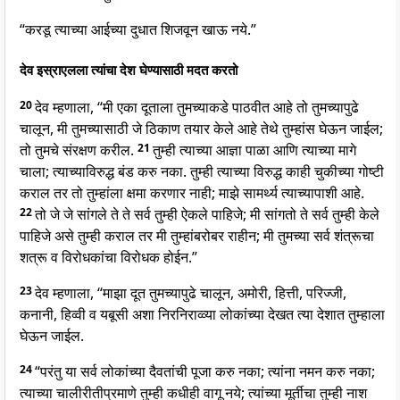
“करडू त्याच्या आईच्या दुधात शिजवून खाऊ नये.”
देव इस्राएलला त्यांचा देश घेण्यासाठी मदत करतो
20
देव म्हणाला, “मी एका दूताला तुमच्याकडे पाठवीत आहे तो तुमच्यापुढे
चालून, मी तुमच्यासाठी जे ठिकाण तयार केले आहे तेथे तुम्हांस घेऊन जाईल;
तो तुमचे संरक्षण करील.
21
तुम्ही त्याच्या आज्ञा पाळा आणि त्याच्या मागे
चाला; त्याच्याविरुद्ध बंड करु नका. तुम्ही त्याच्या विरुद्ध काही चुकीच्या गोष्टी
कराल तर तो तुम्हांला क्षमा करणार नाही; माझे सामर्थ्य त्याच्यापाशी आहे.
22
तो जे जे सांगले ते ते सर्व तुम्ही ऐकले पाहिजे; मी सांगतो ते सर्व तुम्ही केले
पाहिजे असे तुम्ही कराल तर मी तुम्हांबरोबर राहीन; मी तुमच्या सर्व शंत्रूचा
शत्रू व विरोधकांचा विरोधक होईन.”
23
देव म्हणाला, “माझा दूत तुमच्यापुढे चालून, अमोरी, हित्ती, परिज्जी,
कनानी, हिव्वी व यबूसी अशा निरनिराव्व्या लोकांच्या देखत त्या देशात तुम्हाला
घेऊन जाईल.
24
“परंतु या सर्व लोकांच्या दैवतांची पूजा करु नका; त्यांना नमन करु नका;
त्याच्या चालीरीतीप्रमाणे तुम्ही कधीही वागू नये; त्यांच्या मूर्तीचा तुम्ही नाश