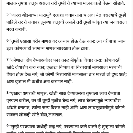
मालक तुमचा शत्रू असला तरी तुम्ही ते त्याच्या मालकाकडे नेऊन सोडावे.
5
“जास्त ओझ्याच्या भारामुळे एखाद्या जनावराला चालता येत नसल्याचे तुम्ही
पाहिले तर ते जनावर तुमच्या शत्रुचे असले तरी तुम्ही थांबून त्या जनावराला
मदत करावी.
6
“तुम्ही एखाद्या गरीब माणसावर अन्याय होऊ देऊ नका; त्या गरीबाचा न्याय
इतर कोणत्याही सामान्य माणसासारखाच होऊ द्यावा.
7
“कोणाला दोष देण्याअगोदर फार काळजीपूर्वक विचार करा; कोणावरही
खोटे दोषारोप करु नका; एखाद्या निष्पाप वा निरपराधी माणसाला मरणाची
शिक्षा होऊ देऊ नये; जो कोणी निरपराधी माणसाला ठार मारतो तो दुष्ट आहे;
अशा दुष्टास मी कधीच क्षमा करणार नाही.
8
“एखादा अपराधी माणूस, खोटी साक्ष देण्याकरता तुम्हाला लाच देण्याचा
प्रयत्न करील, तर ती तुम्ही मुळीच घेऊ नये; लाच घेतल्यामुळे न्यायाधीश
आंधळे बनतात; त्यांना सत्य दिसत नाही आणि अशा लाचलूचपतीमुळे चांगले
सज्जन लोकही खोटे बोलू लागतात.
9
“तुम्ही परक्याला कधीही छळू नये; परक्याला कसे वाटते हे तुम्हाला चांगले