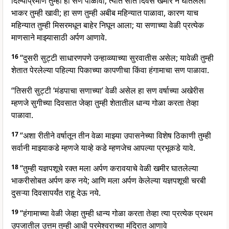
दिल्याप्रमाणे तुम्ही हा सण पाळावा; त्यात सात दिवस खमीर न घातलेली
भाकर तुम्ही खावी; हा सण तुम्ही अबीब महिन्यात पाळावा, कारण याच
महिन्यात तुम्ही मिसरमधून बाहेर निघून आला; या सणाच्या वेळी प्रत्येक
माणसाने माझ्यासाठी अर्पण आणावे.
16
“दुसरी सुट्टी साधारणपणे उन्हाव्व्याच्या सुरवातीस असेल; यावेळी तुम्ही
शेतात पेरलेल्या पहिल्या पिकाच्या कापणीचा किंवा हंगामाचा सण पाळावा.
“तिसरी सुट्टी ‘मंडपाचा सणाच्या’ वेळी असेल हा सण वर्षाच्या अखेरीस
म्हणजे सुगीच्या दिवसात जेव्हा तुम्ही शेतातील धान्य गोळा करता तेव्हा
पाळावा.
17
“अशा रीतीने वर्षातून तीन वेळा माझ्या उपासनेच्या विशेष ठिकाणी तुम्ही
सर्वानी माझ्याकडे म्हणजे याव्हे कडे म्हणजेच आपल्या प्रभूकडे यावे.
18
“तुम्ही यज्ञपशूचे रक्त मला अर्पण करावयाचे वेळी खमीर घातलेल्या
भाकरीसोबत अर्पण करु नये; आणि मला अर्पण केलेल्या यज्ञपशूची चरबी
दुसऱ्या दिवसापर्यंत राहू देऊ नये.
19
“हंगामाच्या वेळी जेव्हा तुम्ही धान्य गोळा करता तेव्हा त्या प्रत्येक प्रथम
उपजातील उत्तम तुम्ही आधी परमेश्वराच्या मंदिरात आणावे