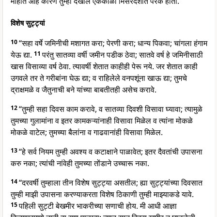
माहीत आहे कारण तुम्ही देखील एकेकाळी मिसरदेशात परके होता.
विशेष सुट्ट्यां
10
“सहा वर्षे जमिनीची मशागत करा; पेरणी करा; धान्य पिकवा; चांगला हंगाम
येऊ द्या.
11
परंतु सातव्या वर्षी जमीन पडीक ठेवा; सातवे वर्ष हे जमिनीसाठी
खास विसाव्या वर्ष ठेवा. त्यावर्षी शेतात काहीही पेरू नये. जर शेतात काही
उगवले तर ते गरीबांना घेऊ द्या; व राहिलेले वनपशूंना खाऊ द्या; तुमचे
द्राक्षमळे व जैतुनाची बने यांच्या बाबतीतही असेच करावे.
12
“तुम्ही सहा दिवस काम करावे, व सातव्या दिवशी विसावा घ्यावा; त्यामुळे
तुमच्या गुलामांना व इतर कामकऱ्यांनाही विसावा मिळेल व त्यांना मोकळे
मोकळे वाटेल; तुमच्या बैलांना व गाढवानांही विसावा मिळेल.
13
“हे सर्व नियम तुम्ही अवश्य व कटाक्षाने पाळावेत; इतर दैवतांची उपासना
करु नका; त्यांची नांवेही तुमच्या तोंडाने उच्चारू नका.
14
“दरवर्षी तुम्हाला तीन विशेष सुट्ट्या असतील; ह्या सुट्ट्यांच्या दिवसात
तुम्ही माझी उपासना करण्याकरता विशेष ठिकाणी तुम्ही माझ्याकडे यावे.
15
पहिली सुट्टी बेखमीर भाकरीच्या सणाची होय. मी आधी आज्ञा