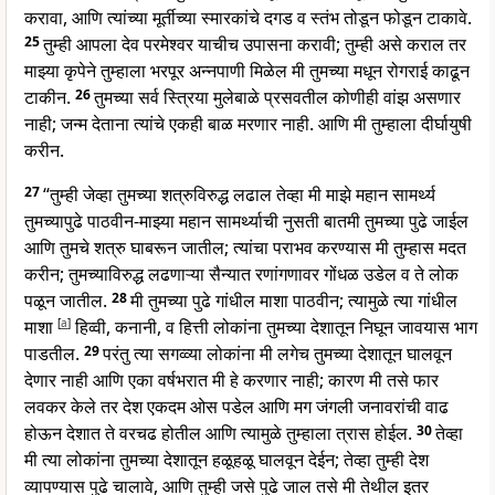
करावा, आणि त्यांच्या मूर्तीच्या स्मारकांचे दगड व स्तंभ तोडून फोडून टाकावे.
25
तुम्ही आपला देव परमेश्वर याचीच उपासना करावी; तुम्ही असे कराल तर
माझ्या कृपेने तुम्हाला भरपूर अन्नपाणी मिळेल मी तुमच्या मधून रोगराई काढून
टाकीन.
26
तुमच्या सर्व स्त्रिया मुलेबाळे प्रसवतील कोणीही वांझ असणार
नाही; जन्म देताना त्यांचे एकही बाळ मरणार नाही. आणि मी तुम्हाला दीर्घायुषी
करीन.
27
“तुम्ही जेव्हा तुमच्या शत्रुविरुद्ध लढाल तेव्हा मी माझे महान सामर्थ्य
तुमच्यापुढे पाठवीन-माझ्या महान सामर्थ्याची नुसती बातमी तुमच्या पुढे जाईल
आणि तुमचे शत्रु घाबरून जातील; त्यांचा पराभव करण्यास मी तुम्हास मदत
करीन; तुमच्याविरुद्ध लढणाऱ्या सैन्यात रणांगणावर गोंधळ उडेल व ते लोक
पळून जातील.
28
मी तुमच्या पुढे गांधील माशा पाठवीन; त्यामुळे त्या गांधील
माशा
[
a
]
हिव्वी, कनानी, व हित्ती लोकांना तुमच्या देशातून निघून जावयास भाग
पाडतील.
29
परंतु त्या सगव्व्या लोकांना मी लगेच तुमच्या देशातून घालवून
देणार नाही आणि एका वर्षभरात मी हे करणार नाही; कारण मी तसे फार
लवकर केले तर देश एकदम ओस पडेल आणि मग जंगली जनावरांची वाढ
होऊन देशात ते वरचढ होतील आणि त्यामुळे तुम्हाला त्रास होईल.
30
तेव्हा
मी त्या लोकांना तुमच्या देशातून हळूहळू घालवून देईन; तेव्हा तुम्ही देश
व्यापण्यास पुढे चालावे, आणि तुम्ही जसे पुढे जाल तसे मी तेथील इतर