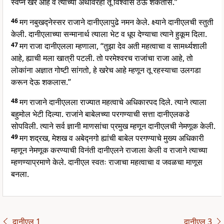
स्वप्न खरे आहे व त्याच्या अर्थावरही तू विश्वास ठेऊ शकतोस.”
46
मग नबुखद्नेस्सर राजाने दानीएलापुढे नमन केले. क्ष्याने दानीएलची स्तुती
केली. दानीएलाच्या सन्मानार्थ त्याला भेट व धूप देण्याचा त्याने हुकूम दिला.
47
मग राजा दानीएलला म्हणाला, “तुझा देव अती महत्वाचा व सामर्थ्यशाली
आहे, ह्याची मला खात्री पटली. तो परमेश्वरच राजांचा राजा आहे, तो
लोकांना अज्ञात गोष्टी सांगतो, हे खरेच आहे म्हणून तू रहस्याचा उलगडा
करून देऊ शकलास.”
48
मग राजाने दानीएलला राज्यात महत्वाचे अधिकारपद दिले. त्याने त्याला
बहुमोल भेटी दिल्या. राजांने बाबेलच्या परगण्याची सत्ता दानीएलकडे
सोपविली. त्याने सर्व ज्ञानी माणसांचा प्रमुख म्हणून दानीएलची नेमणूक केली.
49
मग शद्रख, मेशख व अबेद्नगो ह्यांची बाबेल परगण्याचे मुख्य अधिकारी
म्हणून नेमणूक करण्याची विनंती दानीएलने राजाला केली व राजाने त्याच्या
म्हणण्याप्रमाणे केले. दानीएल स्वतः राजाचा महत्वाचा व जवळचा माणूस
बनला.
दानीएल 1
दानीएल 3