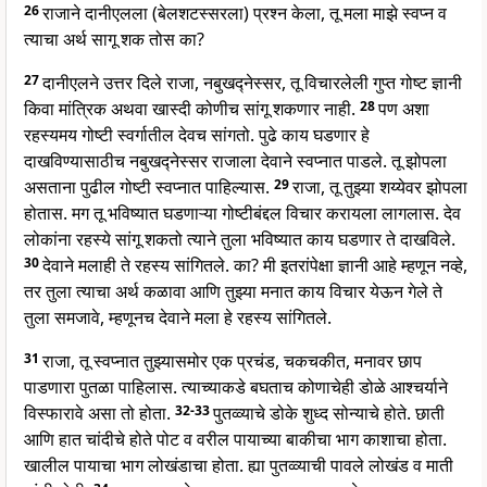
26
राजाने दानीएलला (बेलशटस्सरला) प्रश्न केला, तू मला माझे स्वप्न व
त्याचा अर्थ सागू शक तोस का?
27
दानीएलने उत्तर दिले राजा, नबुखद्नेस्सर, तू विचारलेली गुप्त गोष्ट ज्ञानी
किवा मांत्रिक अथवा खास्दी कोणीच सांगू शकणार नाही.
28
पण अशा
रहस्यमय गोष्टी स्वर्गातील देवच सांगतो. पुढे काय घडणार हे
दाखविण्यासाठीच नबुखद्नेस्सर राजाला देवाने स्वप्नात पाडले. तू झोपला
असताना पुढील गोष्टी स्वप्नात पाहिल्यास.
29
राजा, तू तुझ्या शय्येवर झोपला
होतास. मग तू भविष्यात घडणाऱ्या गोष्टीबंद्दल विचार करायला लागलास. देव
लोकांना रहस्ये सांगू शकतो त्याने तुला भविष्यात काय घडणार ते दाखविले.
30
देवाने मलाही ते रहस्य सांगितले. का? मी इतरांपेक्षा ज्ञानी आहे म्हणून नव्हे,
तर तुला त्याचा अर्थ कळावा आणि तुझ्या मनात काय विचार येऊन गेले ते
तुला समजावे, म्हणूनच देवाने मला हे रहस्य सांगितले.
31
राजा, तू स्वप्नात तुझ्यासमोर एक प्रचंड, चकचकीत, मनावर छाप
पाडणारा पुतळा पाहिलास. त्याच्याकडे बघताच कोणाचेही डोळे आश्चर्याने
विस्फारावे असा तो होता.
32-33
पुतव्व्याचे डोके शुध्द सोन्याचे होते. छाती
आणि हात चांदीचे होते पोट व वरील पायाच्या बाकीचा भाग काशाचा होता.
खालील पायाचा भाग लोखंडाचा होता. ह्या पुतव्व्याची पावले लोखंड व माती