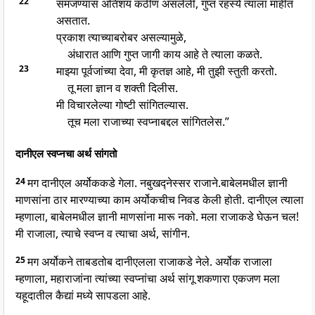
22
समजण्यास अतिशय कठीण असलेली, गुप्त रहस्ये त्याला माहीत
असतात.
प्रकाश त्याच्याबरोबर असल्यामुळे,
अंधारात आणि गुप्त जागी काय आहे ते त्याला कळते.
23
माझ्या पूर्वजांच्या देवा, मी कृतज्ञ आहे, मी तुझी स्तुती करतो.
तू मला ज्ञान व शक्ती दिलीस.
मी विचारलेल्या गोष्टी सांगितल्यास.
तूच मला राजाच्या स्वप्नाबद्दल सांगितलेस.”
दानीएल स्वप्नचा अर्थ सांगतो
24
मग दानीएल अर्योककडे गेला. नबुखद्नेस्सर राजाने.बाबेलमधील ज्ञानी
माणसांना ठार मारण्याच्या काम अर्योकचीच निवड केली होती. दानीएल त्याला
म्हणाला, बाबेलमधील ज्ञानी माणसांना मारू नको. मला राजाकडे घेऊन चल!
मी राजाला, त्याचे स्वप्न व त्याचा अर्थ, सांगीन.
25
मग अर्योकने ताबडतोब दानीएलला राजाकडे नेले. अर्योक राजाला
म्हणाला, महाराजांना त्यांच्या स्वप्नांचा अर्थ सांगू शकणारा एकजण मला
यहूदातील कैद्यां मध्ये सापडला आहे.