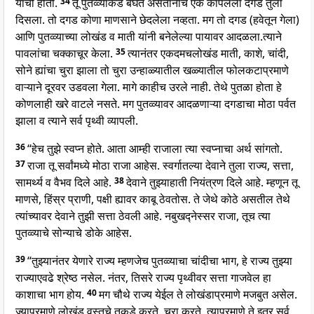
यांची होती.
34
तू पुतव्व्याकडे बघत असतानाच एक कापलेला दगड तुला
दिसला. तो दगड कोणा माणसाने छेदलेला नव्हता. मग तो दगड (हवेतून गेला)
आणि पुतव्व्याच्या लोखंड व माती यांनी बनेलेल्या पायावर आदळला.त्याने
पावलांचा चक्काचूर केला.
35
त्यानंतर एकदमचलोखंड माती, काशे, चांदी,
सोने ह्यांचा चुरा झाला तो चुरा उन्हाळ्यातील खळ्यातील फोलकटाप्रमाणे
वाऱ्याने दूरवर उडवला गेला. मागे काहीच उरले नाही. तेथे पुतळा होता हे
कोणलाही खरे वाटले नसते. मग पुतव्व्यावर आदळणाऱ्या दगडाचा मोठा पर्वत
झाला व त्याने सर्व पृथ्वी व्यापली.
36
“हेच तुझे स्वप्न होते. आता आम्ही राजाला त्या स्वप्नाचा अर्थ सांगतो.
37
राजा तू सर्वांमध्ये मोठा राजा आहेस. स्वर्गातल्या देवाने तुला राज्य, सत्ता,
सामर्थ्य व वैभव दिले आहे.
38
देवाने तुझ्याहाती नियंत्रण दिले आहे. म्हणून तू
माणसे, हिंस्र प्राणी, पक्षी ह्यावर काबू ठेवतोस. ते जेथे कोठे असतील तेथे
त्यांच्यावर देवाने तुझी सत्ता ठेवली आहे. नबुखद्नेस्सर राजा, तूच त्या
पुतव्व्याचे सोन्याचे डोके आहेस.
39
“तुझ्यानंतर येणारे राज्य म्हणजेच पुतव्व्याचा चांदीचा भाग, हे राज्य तुझ्या
राज्याएवढे श्रेष्ठ नसेल. नंतर, तिसरे राज्य पृथ्वीवर सत्ता गाजवेल हा
काशाचा भाग होय.
40
मग चौथे राज्य येईल ते लोखंडाप्रमाणे मजबुत असेल.
ज्याप्रमाणे लोखंड वस्तूचे तुकडे करते, चुरा करते, त्याप्रमाणे ते इतर सर्व