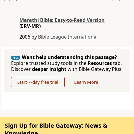
Marathi Bible: Easy-to-Read Version
(ERV-MR)
2006 by
Bible League International
Want help understanding this passage?
PLUS
Explore trusted study tools in the
Resources
tab.
Discover
deeper insight
with Bible Gateway Plus.
Start 7-day free trial
Learn More
Sign Up for Bible Gateway: News &
Knowledge