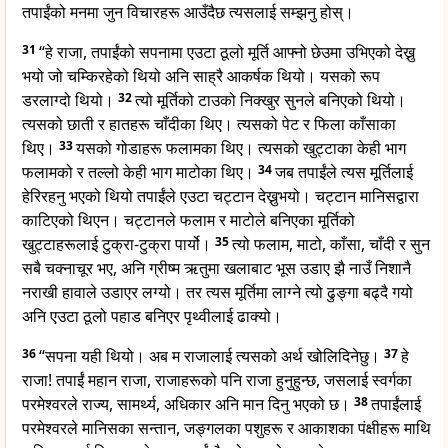
तपाईंको मनमा जुन विचारहरू आउँदैछ त्यसलाई सम्झनु होस्।
31
“हे राजा, तपाईंको सपनामा एउटा ठूलो मूर्ति आफ्नो छेउमा उभिएको देख्नु
भयो जो चम्किरहेको थियो अनि साह्रै आकर्षक थियो। यसको रूप
डरलाग्दो थियो।
32
त्यो मूर्तिको टाउको निक्खुर सुनले बनिएको थियो।
त्यसको छाती र हातहरू चाँदीका थिए। त्यसको पेट र फिला काँसाका
थिए।
33
यसको गोडाहरू फलामका थिए। त्यसको खुट्टाका केही भाग
फलामको र तल्लो केही भाग माटोका थिए।
34
जब तपाईंले त्यस मूर्तिलाई
हेरिरहनु भएको थियो तपाईंले एउटा चट्टान देख्नुभयो। चट्टान मानिसद्वारा
काटिएको थिएन। चट्टानले फलाम र माटोले बनिएका मूर्तिको
खुट्टाहरूलाई टुक्रा-टुक्रा पार्यो।
35
त्यो फलाम, माटो, काँसा, चाँदी र सुन
सबै चक्नाचूर भए, अनि ग्रीष्म ऋतुमा खलाबाट भूस उडाए झै नाउँ निशानै
नराखी हावाले उडाएर लग्यो। तर त्यस मूर्तिमा लाग्ने त्यो ढुङ्गा बढ्दै गयो
अनि एउटा ठूलो पहाड बनिएर पृथ्वीलाई ढाक्यो।
36
“सपना यही थियो। अब म राजालाई त्यसको अर्थ खोलिदिनेछु।
37
हे
राजा! तपाईं महान राजा, राजाहरूको पनि राजा हुनुहुन्छ, जसलाई स्वर्गका
परमेश्वरले राज्य, सामर्थ्य, अधिकार अनि मान दिनु भएको छ।
38
तपाईंलाई
परमेश्वरले मानिसका सन्तान, जङ्गलका पशुहरू र आकाशका पंक्षीहरू माथि