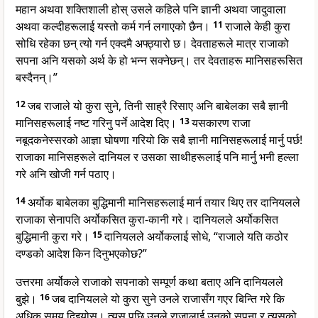
महान अथवा शक्तिशाली होस् उसले कहिले पनि ज्ञानी अथवा जादुवाला
अथवा कल्दीहरूलाई यस्तो कर्म गर्न लगाएको छैन।
11
राजाले केही कुरा
सोधि रहेका छन् त्यो गर्न एक्दमै अफ्ठ्यारो छ। देवताहरूले मात्र राजाको
सपना अनि यसको अर्थ के हो भन्न सक्नेछन्। तर देवताहरू मानिसहरूसित
बस्दैनन्।”
12
जब राजाले यो कुरा सुने, तिनी साह्रै रिसाए अनि बाबेलका सबै ज्ञानी
मानिसहरूलाई नष्ट गरिनु पर्ने आदेश दिए।
13
यसकारण राजा
नबूदकनेस्सरको आज्ञा घोषणा गरियो कि सबै ज्ञानी मानिसहरूलाई मार्नु पर्छ!
राजाका मानिसहरूले दानियल र उसका साथीहरूलाई पनि मार्नु भनी हल्ला
गरे अनि खोजी गर्न पठाए।
14
अर्योक बाबेलका बुद्धिमानी मानिसहरूलाई मार्न तयार थिए तर दानियलले
राजाका सेनापति अर्योकसित कुरा-कानी गरे। दानियलले अर्योकसित
बुद्धिमानी कुरा गरे।
15
दानियलले अर्योकलाई सोधे, “राजाले यति कठोर
दण्डको आदेश किन दिनुभएकोछ?”
उत्तरमा अर्योकले राजाको सपनाको सम्पूर्ण कथा बताए अनि दानियलले
बुझे।
16
जब दानियलले यो कुरा सुने उनले राजासँग गएर बिन्ति गरे कि
अधिक समय दिइयोस्। त्यस पछि उनले राजालाई उनको सपना र त्यसको