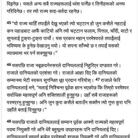
दिइनेछ। यसले अन्य सबै राज्यहरूलाई ध्वंश पार्नेछ र तिनीहरूको अन्त्य
गरिदिनेछ। तर त्यो राज्य सदा-सर्वदा रहनेछ।
45
“यो राज्य चाहिँ तपाईंले देख्नु भएको त्यो चट्टान हो जुन कसैले नहटाई
कन पहाडबाट आफैं काटियो अनि त्यो चट्टान फलाम, पित्तल, चाँदी, माटो र
सुनलाई टुक्रा-टुक्रा पार्यो। यस प्रकार महान् परमेश्वरले तपाईंलाई
भविष्यमा के हुनेछ देखाउनु भयो। यो सपना साँच्चो छ र तपाईं यसको
व्याख्यामा भर पर्न सक्नुहुन्छ।”
46
यसपछि राजा नबूकदनेस्सरले दानियललाई निहुरिएर दण्डवत गरे।
राजाले दानियलको प्रशंसा गरे। राजाले आज्ञा दिए कि दानियलको
सम्मानमा भेटी स्वरूप सुगन्धित धूप प्रदान गरियोस्।
47
राजाले फेरि
दानियललाई भने, “मलाई निश्चिन्त पूर्वक ज्ञान भएकोछ कि तिम्रो परमेश्वर
सर्वाधिक महत्वपूर्ण अनि शक्तिशाली हुनुहुन्छ। उहाँ सबै राजाहरूको
परमप्रभु हुनुहुन्छ। अनि जुन कुरा कसैले बताउँन सक्तैन त्यो गुप्त कुरा पनि
उहाँले बताई दिनुहुन्छ।”
48
यसपछि राजाले दानियललाई सम्मान पूर्वक आफ्नो राज्यको महत्वपूर्ण
पदमा नियुक्ती गरे अनि धेरै बहुमूल्य उपहारहरू पनि दानियलाई दिए।
दानियललाई सम्पूर्ण बाबेल प्रदेशको शासक नियुक्ती गरे अनि दानियललाई