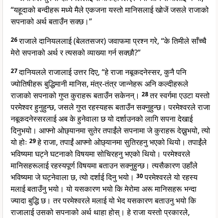
“यहूदाको बन्दीहरू मध्ये मैले एकजना यस्तो मानिसलाई खोजें जसले राजाको
सपनाको अर्थ बताउँन सक्छ।”
26
राजाले दानियललाई (बेलतसजर) जवाफमा प्रश्न गरे, “के तिमीले साँच्चै
मेरो सपनाको अर्थ र त्यसको व्याख्या गर्न सक्छौ?”
27
दानियलले राजालाई उत्तर दिए, “हे राजा नबूकदनेस्सर, कुनै पनि
ज्योतिषीहरू बुद्धिमानी मानिस, मंत्र-तंत्र जान्नेहरू अनि कल्दीहरूले
राजाको सपनाको गुप्त कुराहरू बताउँन सकेनन्।
28
तर स्वर्गमा एउटा यस्तो
परमेश्वर हुनुहुन्छ, जसले गुप्त रहस्यहरू बताउँन सक्नुहुन्छ। परमेश्वरले राजा
नबूकदनेस्सरलाई अब के हुनेवाला छ यो दर्शाउनको लागि सपना देखाई
दिनुभयो। आफ्नो ओछ्यानमा सुतेर तपाईंले सपनामा जे कुराहरू देख्नुभयो, त्यो
यो होः
29
हे राजा, तपाईं आफ्नो ओछ्यानमा सुतिरहनु भएको थियो। तपाईंले
भविष्यमा घट्ने घटनाको विषयमा सोचिरहनु भएको थियो। परमेश्वरले
मानिसहरूलाई रहस्यपूर्ण विषयमा बताउन सक्नुहुन्छ। त्यसैकारण उहाँले
भविष्यमा जे घट्नेवाला छ, त्यो दर्शाई दिनु भयो।
30
परमेश्वरले यो रहस्य
मलाई बताउँनु भयो। यो यसकारण भयो कि मेरोमा अरू मानिसहरू भन्दा
ज्यादा बुद्धि छ। तर परमेश्वरले मलाई यो भेद यसकारण बताउनु भयो कि
राजालाई उसको सपनाको अर्थ थाहा होस्। हे राजा यस्तो प्रकारले,