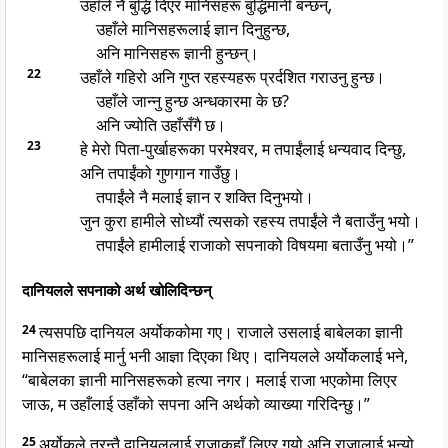
उहाँले नै बुद्धि दिएर मानिसहरू बुद्धिमानी बन्छन्,
उहाँले मानिसहरूलाई ज्ञान दिनुहुन्छ,
अनि मानिसहरू ज्ञानी हुन्छन्।
22
उहाँले गहिरो अनि गुप्त रहस्यहरू प्रर्दशित गराउनु हुन्छ।
उहाँले जान्नु हुन्छ अन्धकारमा के छ?
अनि ज्योति उहाँसँगै छ।
23
हे मेरो पिता-पुर्खाहरूका परमेश्वर, म तपाईंलाई धन्यवाद दिन्छु,
अनि तपाईंको गुणगान गाउँछु।
तपाईंले नै मलाई ज्ञान र शक्ति दिनुभयो।
जुन कुरा हामीले सोध्यौं त्यसको रहस्य तपाईंले नै बताउँनु भयो।
तपाईंले हामीलाई राजाको सपनाको विषयमा बताउँनु भयो।”
दानियलले सपनाको अर्थ खोलिदिन्छन्
24
त्यसपछि दानियल अर्योककोमा गए। राजाले उसलाई बाबेलका ज्ञानी
मानिसहरूलाई मार्नु भनी आज्ञा दिएका थिए। दानियलले अर्योकलाई भने,
“बाबेलका ज्ञानी मानिसहरूको हत्या नगर। मलाई राजा भएकोमा लिएर
जाऊ, म उहाँलाई उहाँको सपना अनि अर्थको व्याख्या गरिदिन्छु।”
25
अर्योकले तुरन्तै दानियललाई राजाकहाँ लिएर गयो अनि राजालाई भन्यो,