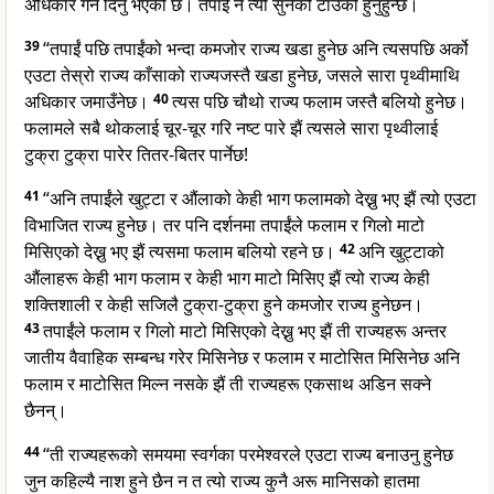
अधिकार गर्न दिनु भएको छ। तपाईं नै त्यो सुनको टाउको हुनुहुन्छ।
39
“तपाईं पछि तपाईंको भन्दा कमजोर राज्य खडा हुनेछ अनि त्यसपछि अर्को
एउटा तेस्रो राज्य काँसाको राज्यजस्तै खडा हुनेछ, जसले सारा पृथ्वीमाथि
अधिकार जमाउँनेछ।
40
त्यस पछि चौथो राज्य फलाम जस्तै बलियो हुनेछ।
फलामले सबै थोकलाई चूर-चूर गरि नष्ट पारे झैं त्यसले सारा पृथ्वीलाई
टुक्रा टुक्रा पारेर तितर-बितर पार्नेछ!
41
“अनि तपाईंले खुट्टा र औंलाको केही भाग फलामको देख्नु भए झैं त्यो एउटा
विभाजित राज्य हुनेछ। तर पनि दर्शनमा तपाईंले फलाम र गिलो माटो
मिसिएको देख्नु भए झैं त्यसमा फलाम बलियो रहने छ।
42
अनि खुट्टाको
औंलाहरू केही भाग फलाम र केही भाग माटो मिसिए झैं त्यो राज्य केही
शक्तिशाली र केही सजिलै टुक्रा-टुक्रा हुने कमजोर राज्य हुनेछन।
43
तपाईंले फलाम र गिलो माटो मिसिएको देख्नु भए झैं ती राज्यहरू अन्तर
जातीय वैवाहिक सम्बन्ध गरेर मिसिनेछ र फलाम र माटोसित मिसिनेछ अनि
फलाम र माटोसित मिल्न नसके झैं ती राज्यहरू एकसाथ अडिन सक्ने
छैनन्।
44
“ती राज्यहरूको समयमा स्वर्गका परमेश्वरले एउटा राज्य बनाउनु हुनेछ
जुन कहिल्यै नाश हुने छैन न त त्यो राज्य कुनै अरू मानिसको हातमा