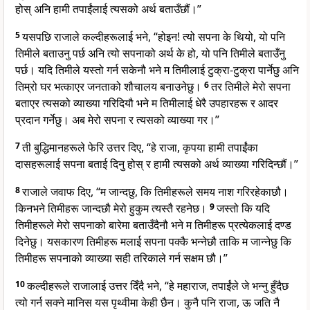
होस् अनि हामी तपाईंलाई त्यसको अर्थ बताउँछौं।”
5
यसपछि राजाले कल्दीहरूलाई भने, “होइन! त्यो सपना के थियो, यो पनि
तिमीले बताउनु पर्छ अनि त्यो सपनाको अर्थ के हो, यो पनि तिमीले बताउँनु
पर्छ। यदि तिमीले यस्तो गर्न सकेनौ भने म तिमीलाई टुक्रा-टुक्रा पार्नेछु अनि
तिम्रो घर भत्काएर जनताको शौचालय बनाउनेछु।
6
तर तिमीले मेरो सपना
बताएर त्यसको व्याख्या गरिदियौ भने म तिमीलाई धेरै उपहारहरू र आदर
प्रदान गर्नेछु। अब मेरो सपना र त्यसको व्याख्या गर।”
7
ती बुद्धिमानहरूले फेरि उत्तर दिए, “हे राजा, कृपया हामी तपाईंका
दासहरूलाई सपना बताई दिनु होस् र हामी त्यसको अर्थ व्याख्या गरिदिन्छौं।”
8
राजाले जवाफ दिए, “म जान्दछु, कि तिमीहरूले समय नाश गरिरहेकाछौ।
किनभने तिमीहरू जान्दछौ मेरो हुकुम त्यस्तै रहनेछ।
9
जस्तो कि यदि
तिमीहरूले मेरो सपनाको बारेमा बताउँदैनौ भने म तिमीहरू प्रत्येकलाई दण्ड
दिनेछु। यसकारण तिमीहरू मलाई सपना पक्कै भन्नेछौ ताकि म जान्नेछु कि
तिमीहरू सपनाको व्याख्या सही तरिकाले गर्न सक्षम छौ।”
10
कल्दीहरूले राजालाई उत्तर दिँदै भने, “हे महाराज, तपाईंले जे भन्नु हुँदैछ
त्यो गर्न सक्ने मानिस यस पृथ्वीमा केही छैन। कुनै पनि राजा, ऊ जति नै