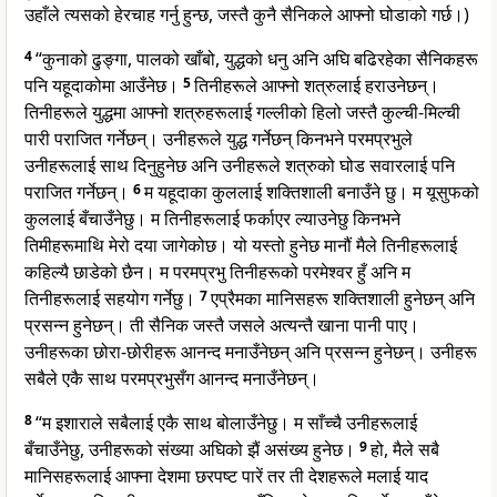
उहाँले त्यसको हेरचाह गर्नु हुन्छ, जस्तै कुनै सैनिकले आफ्नो घोडाको गर्छ।)
4
“कुनाको ढुङ्गा, पालको खाँबो, युद्धको धनु अनि अघि बढिरहेका सैनिकहरू
पनि यहूदाकोमा आउँनेछ।
5
तिनीहरूले आफ्नो शत्रुलाई हराउनेछन्।
तिनीहरूले युद्धमा आफ्नो शत्रुहरूलाई गल्लीको हिलो जस्तै कुल्ची-मिल्ची
पारी पराजित गर्नेछन्। उनीहरूले युद्ध गर्नेछन् किनभने परमप्रभुले
उनीहरूलाई साथ दिनुहुनेछ अनि उनीहरूले शत्रुको घोड सवारलाई पनि
पराजित गर्नेछन्।
6
म यहूदाका कुललाई शक्तिशाली बनाउँने छु। म यूसुफको
कुललाई बँचाउँनेछु। म तिनीहरूलाई फर्काएर ल्याउनेछु किनभने
तिमीहरूमाथि मेरो दया जागेकोछ। यो यस्तो हुनेछ मानौं मैले तिनीहरूलाई
कहिल्यै छाडेको छैन। म परमप्रभु तिनीहरूको परमेश्वर हुँ अनि म
तिनीहरूलाई सहयोग गर्नेछु।
7
एप्रैमका मानिसहरू शक्तिशाली हुनेछन् अनि
प्रसन्न हुनेछन्। ती सैनिक जस्तै जसले अत्यन्तै खाना पानी पाए।
उनीहरूका छोरा-छोरीहरू आनन्द मनाउँनेछन् अनि प्रसन्न हुनेछन्। उनीहरू
सबैले एकै साथ परमप्रभुसँग आनन्द मनाउँनेछन्।
8
“म इशाराले सबैलाई एकै साथ बोलाउँनेछु। म साँच्चै उनीहरूलाई
बँचाउँनेछु, उनीहरूको संख्या अघिको झैं असंख्य हुनेछ।
9
हो, मैले सबै
मानिसहरूलाई आफ्ना देशमा छरपष्ट पारें तर ती देशहरूले मलाई याद