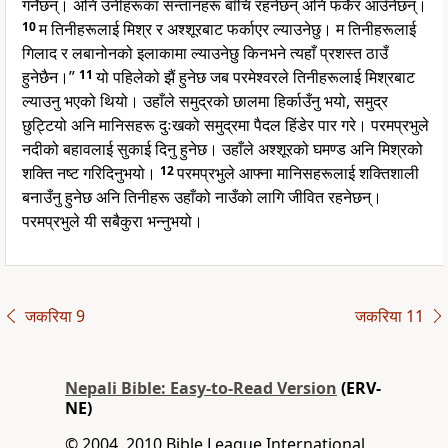
गर्नेछन्। अनि उनीहरूका सन्तानहरू बाँचि रहनेछन् अनि फर्केर आउँनेछन्।
10
म तिनीहरूलाई मिश्र र अश्शूरबाट फर्काएर ल्याउनेछु। म तिनीहरूलाई
गिलाद र लबानोनको इलाकामा ल्याउनेछु किनभने त्यहाँ प्रशस्त ठाउँ
हुनेछैन।”
11
यो पहिलेको झैं हुनेछ जब परमेश्वरले तिनीहरूलाई मिश्रबाट
ल्याउनु भएको थियो। उहाँले समुद्रको छालमा हिर्काउँनु भयो, समुद्र
छुट्टियो अनि मानिसहरू दुःखको समुद्रमा पैदल हिंडेर पार गरे। परमप्रभुले
नदीको बहावलाई सुकाई दिनु हुनेछ। उहाँले अश्शूरको घमण्ड अनि मिश्रको
शक्ति नष्ट गरिदिनुभयो।
12
परमप्रभुले आफ्ना मानिसहरूलाई शक्तिशाली
बनाउँनु हुनेछ अनि तिनीहरू उहाँको नाउँको लागि जीवित रहनेछन्।
परमप्रभुले यी सबैकुरा भन्नुभयो।
जकरिया 9
जकरिया 11
Nepali Bible: Easy-to-Read Version
(ERV-
NE)
© 2004, 2010 Bible League International