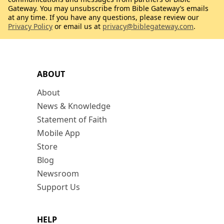
Gateway. You may unsubscribe from Bible Gateway’s emails
at any time. If you have any questions, please review our
Privacy Policy
or email us at
privacy@biblegateway.com
.
ABOUT
About
News & Knowledge
Statement of Faith
Mobile App
Store
Blog
Newsroom
Support Us
HELP