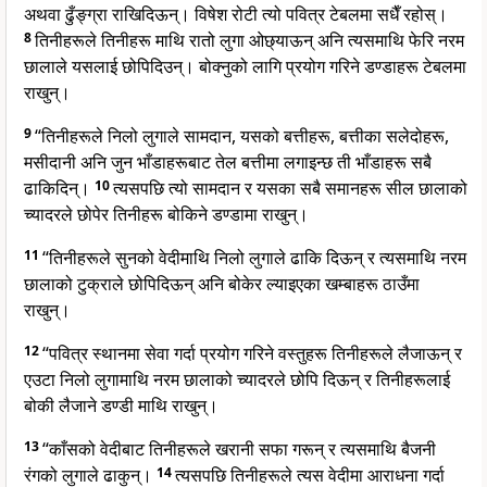
अथवा ढुँङ्ग्रा राखिदिऊन्। विषेश रोटी त्यो पवित्र टेबलमा सधैँ रहोस्।
8
तिनीहरूले तिनीहरू माथि रातो लुगा ओछ्याऊन् अनि त्यसमाथि फेरि नरम
छालाले यसलाई छोपिदिउन्। बोक्नुको लागि प्रयोग गरिने डण्डाहरू टेबलमा
राखुन्।
9
“तिनीहरूले निलो लुगाले सामदान, यसको बत्तीहरू, बत्तीका सलेदोहरू,
मसीदानी अनि जुन भाँडाहरूबाट तेल बत्तीमा लगाइन्छ ती भाँडाहरू सबै
ढाकिदिन्।
10
त्यसपछि त्यो सामदान र यसका सबै समानहरू सील छालाको
च्यादरले छोपेर तिनीहरू बोकिने डण्डामा राखुन्।
11
“तिनीहरूले सुनको वेदीमाथि निलो लुगाले ढाकि दिऊन् र त्यसमाथि नरम
छालाको टुक्राले छोपिदिऊन् अनि बोकेर ल्याइएका खम्बाहरू ठाउँमा
राखुन्।
12
“पवित्र स्थानमा सेवा गर्दा प्रयोग गरिने वस्तुहरू तिनीहरूले लैजाऊन् र
एउटा निलो लुगामाथि नरम छालाको च्यादरले छोपि दिऊन् र तिनीहरूलाई
बोकी लैजाने डण्डी माथि राखुन्।
13
“काँसको वेदीबाट तिनीहरूले खरानी सफा गरून् र त्यसमाथि बैजनी
रंगको लुगाले ढाकुन्।
14
त्यसपछि तिनीहरूले त्यस वेदीमा आराधना गर्दा