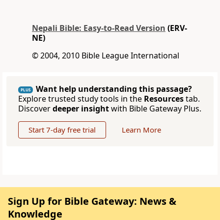
Nepali Bible: Easy-to-Read Version
(ERV-
NE)
© 2004, 2010 Bible League International
Want help understanding this passage?
PLUS
Explore trusted study tools in the
Resources
tab.
Discover
deeper insight
with Bible Gateway Plus.
Start 7-day free trial
Learn More
Sign Up for Bible Gateway: News &
Knowledge