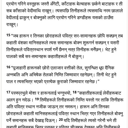
प्रयोग गरिने वस्तुहरू जस्तै अँगेटी, काँटाहरू बेल्चाहरू छर्कने बाटाहरू र ती
सब काँसाको वेदीमाथि राखुन्। त्यसपछि तिनीहरूले त्यसमाथि नरम छालाले
वेदीलाई ढाकुन् र बोक्नुको लागि प्रयोग गरिने डण्डीहरू यसको ठाउँमा
राखुन्।
15
“जब हारून र तिनका छोराहरूले पवित्र सर-सामानहरू छोपि सक्छन् तब
कहाती वंशका मानिसहरूले त्यस समानहरू बोक्न शुरूगर्न सक्छन् र यसरी
तिनीहरूले पवित्रस्थान स्पर्श गर्ने छैनन् नत्र तिनीहरू मर्नेछन्। भेट हुने
पालको सबै सर-समानहरू कहातीहरूले नै बोकुन्।
16
“पूजाहारी हारूनको छोरो एलाजार वत्तीको तेल, सुगन्धित धूप दैनिक
अन्नबलि अनि अभिषेक तेलको निम्ति जिम्मावार रहनेछन्। तिनी भेट हुने
पाल र त्यसभित्र भएको प्रत्येक कुराको जिम्मावार रहनेछ।”
17
परमप्रभुले मोशा र हारूनलाई भन्नुभयो,
18
“कहातीहरूलाई लेवीहरूबाट
अलग हुन नदेऊ।
19
तिमीहरूले तिनीहरूको निम्ति यस्तो गर ताकि तिनीहरू
अति पवित्र स्थान नजीक जाऊन् तर नमरून्। हारून अनि तिनका
छोराहरूले कहाती मानिसहरूलाई पवित्र स्थान भित्र गएर तिनीहरूले बोक्नु
पर्ने समानहरू सबै देखाइ दिऊन्।
20
यदि तिमीहरूले त्यसो गरेनौ भने ती
कहाती मानिसहरू भित्र पस्छन् र पवित्र चीजहरू देख्छन् अनि तिनीहरूले