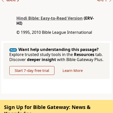
आमोस 9
योना 1
Hindi Bible: Easy-to-Read Version
(ERV-
HI)
© 1995, 2010 Bible League International
Want help understanding this passage?
PLUS
Explore trusted study tools in the
Resources
tab.
Discover
deeper insight
with Bible Gateway Plus.
Start 7-day free trial
Learn More
Sign Up for Bible Gateway: News &