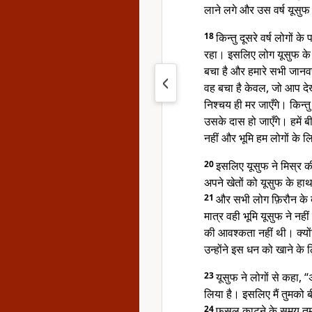
लाने लगे और उस वर्ष यूसु
18
किन्तु दूसरे वर्ष लोगों
रहा। इसलिए लोग यूसुफ के 
बचा है और हमारे सभी जानवर
वह बचा है केवल, जो आप देख
निश्चय ही मर जाएँगे। किन्तु
उसके दास हो जाएँगे। हमें बी
नहीं और भूमि हम लोगों के 
20
इसलिए यूसुफ ने मिस्र की
अपने खेतों को यूसुफ के हाथ
21
और सभी लोग फ़िरौन के द
मात्र वही भूमि यूसुफ ने नह
की आवश्कता नहीं थी। क्यों
उन्होंने इस धन को खाने के 
23
यूसुफ ने लोगों से कहा, “
लिया है। इसलिए मैं तुमको ब
24
फसल काटने के समय तुम 