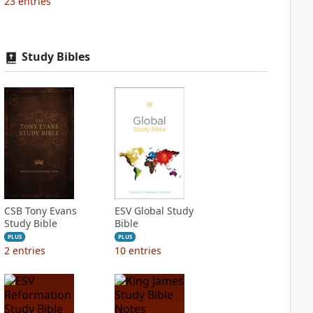
23
entries
Study Bibles
CSB Tony Evans
ESV Global Study
Study Bible
Bible
PLUS
PLUS
2
entries
10
entries