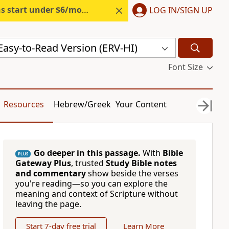
s start under $6/month.
Start free.
LOG IN/SIGN UP
 Easy-to-Read Version (ERV-HI)
Font Size
Resources
Hebrew/Greek
Your Content
Go deeper in this passage.
With
Bible
PLUS
Gateway Plus
, trusted
Study Bible notes
and commentary
show beside the verses
you're reading—so you can explore the
meaning and context of Scripture without
leaving the page.
Start 7-day free trial
Learn More