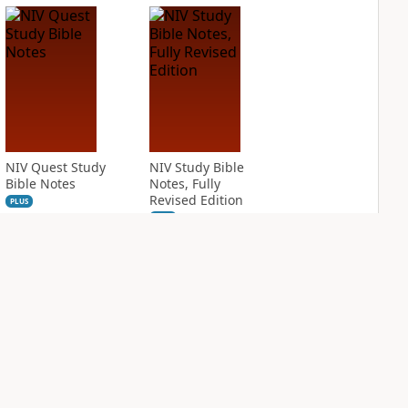
NIV Quest Study
NIV Study Bible
Bible Notes
Notes, Fully
Revised Edition
PLUS
8
entries
PLUS
9
entries