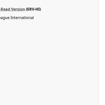
o-Read Version
(ERV-HI)
eague International