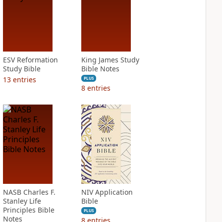
ESV Reformation
King James Study
Study Bible
Bible Notes
13
entries
PLUS
8
entries
NASB Charles F.
NIV Application
Stanley Life
Bible
Principles Bible
PLUS
Notes
8
entries