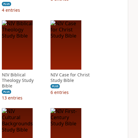
PLUS
4
entries
NIV Biblical
NIV Case for Christ
Theology Study
Study Bible
Bible
PLUS
6
entries
PLUS
13
entries