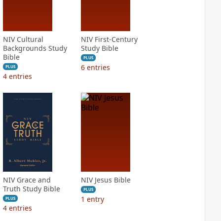
NIV Cultural
NIV First-Century
Backgrounds Study
Study Bible
Bible
PLUS
6
entries
PLUS
4
entries
NIV Grace and
NIV Jesus Bible
Truth Study Bible
PLUS
1
entry
PLUS
4
entries