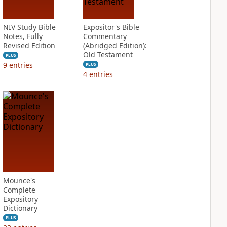
NIV Study Bible
Expositor's Bible
Notes, Fully
Commentary
Revised Edition
(Abridged Edition):
Old Testament
PLUS
9
entries
PLUS
4
entries
Mounce's
Complete
Expository
Dictionary
PLUS