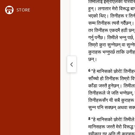
तिमीलाई इस्राएलको परिवारस
हुन्। लगातार मेरो विरूद्ध ब
STORE
भएको थिए। तिनीहरू र तिनीह
सम्म तिनीहरू त्यसै गर्दैछन्
तर तिनीहरू एकदमै हठी छन्
गर्नु पर्नेछ। तिमीले भन्नु पर
तिम्रो कुरा सुन्नेछन् वा सुन
कुराहरू भन्नुपर्छ ताकि उन
छन्।
6
“हे मानिसको छोरो! तिनी
साँच्चो हो तिनीहरू तिम्रो व
काँडा जस्तै हुनेछन्। तिमी
तिनीहरूले जे जति भन्नेछन्
तिनीहरूसँग यी सबै कुराहरू भ
सुन्न पनि सक्छन् अथवा सक्त
8
“हे मानिसको छोरो! तिमीले 
मानिसहरू जस्तै मेरो विरूद्
स्वीकार गर अनि ती कुराह