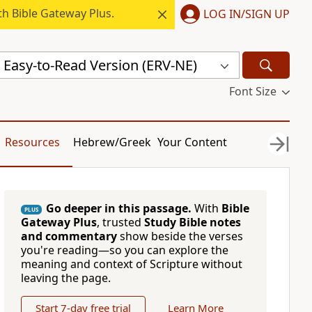
h Bible Gateway Plus.
LOG IN/SIGN UP
: Easy-to-Read Version (ERV-NE)
Font Size
Resources
Hebrew/Greek
Your Content
Go deeper in this passage.
With
Bible
PLUS
Gateway Plus
, trusted
Study Bible notes
and commentary
show beside the verses
you're reading—so you can explore the
meaning and context of Scripture without
leaving the page.
Start 7-day free trial
Learn More