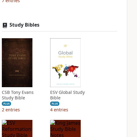
7
entries
Study Bibles
CSB Tony Evans
ESV Global Study
Study Bible
Bible
PLUS
PLUS
2
entries
4
entries