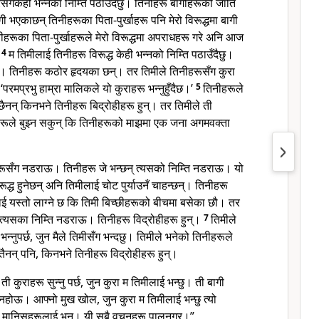
ँगकेही भन्नका निम्ति पठाउँदैछु। तिनीहरू बागीहरूको जाति
ागी भएकाछन् तिनीहरूका पिता-पुर्खाहरू पनि मेरो विरूद्धमा बागी
रूका पिता-पुर्खाहरूले मेरो विरूद्धमा अपराधहरू गरे अनि आज
।
4
म तिमीलाई तिनीहरू विरूद्ध केही भन्नको निम्ति पठाउँदैछु।
। तिनीहरू कठोर हृदयका छन्। तर तिमीले तिनीहरूसँग कुरा
्छ, ‘परमप्रभु हाम्रा मालिकले यो कुराहरू भन्नुहुँदैछ।’
5
तिनीहरूले
्नेछैनन् किनभने तिनीहरू बिद्रोहीहरू हुन्। तर तिमीले ती
ीहरूले बुझ्न सकुन् कि तिनीहरूको माझमा एक जना अगमवक्ता
हरूसँग नडराऊ। तिनीहरू जे भन्छन् त्यसको निम्ति नडराऊ। यो
िरूद्ध हुनेछन् अनि तिमीलाई चोट पुर्याउनँ चाहन्छन्। तिनीहरू
लाई यस्तो लाग्ने छ कि तिमी बिच्छीहरूको बीचमा बसेका छौ। तर
, त्यसका निम्ति नडराऊ। तिनीहरू विद्रोहीहरू हुन्।
7
तिमीले
न्नुपर्छ, जुन मैले तिमीसँग भन्दछु। तिमीले भनेको तिनीहरूले
ैनन् पनि, किनभने तिनीहरू विद्रोहीहरू हुन्।
ती कुराहरू सुन्नु पर्छ, जुन कुरा म तिमीलाई भन्छु। ती बागी
ध नहोऊ। आफ्नो मुख खोल, जुन कुरा म तिमीलाई भन्छु त्यो
रू मानिसहरूलाई भन। यी सबै वचनहरू पालनगर।”