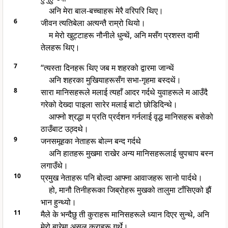
अनि मेरा बाल-बच्चाहरू मेरै वरिपरि थिए।
6
जीवन त्यतिबेला अत्यन्तै राम्रो थियो।
म मेरो खुट्टाहरू नौनीले धुन्थें, अनि मसँग प्रशस्त दामी
तेलहरू थिए।
7
“त्यस्ता दिनहरू थिए जब म शहरको द्वारमा जान्थें
अनि शहरका मुखियाहरूसँग सभा-गृहमा बस्दथें।
8
सारा मानिसहरूले मलाई त्यहाँ आदर गर्दथे युवाहरूले म आउँदै
गरेको देख्दा पाइला सारेर मलाई बाटो छोडिदिन्थे।
आफ्नो श्रद्धा म प्रति प्रर्दशन गर्नलाई वृद्ध मानिसहरू बसेको
ठाउँबाट उठ्दथे।
9
जनसमूहका नेताहरू बोल्न बन्द गर्दथे
अनि हातहरू मुखमा राखेर अन्य मानिसहरूलाई चुपचाप बस्न
लगाउँथे।
10
प्रमुख नेताहरू पनि बोल्दा आफ्ना आवाजहरू सानो पार्दथे।
हो, मानौ तिनीहरूका जिब्रोहरू मुखको तालुमा टाँसिएको झैं
भान हुन्थ्यो।
11
मैले के भन्दैछु ती कुराहरू मानिसहरूले ध्यान दिएर सुन्थे, अनि
मेरो बारेमा असल कुराहरू गर्थे।