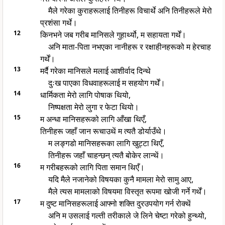
मैले गरेका कुराहरूलाई तिनीहरू विचार्थे अनि तिनीहरूले मेरो
प्रशंसा गर्थे।
12
किनभने जब गरीब मानिसले गुहार्थ्यो, म सहायता गर्थें।
अनि माता-पिता नभएका नानीहरू र रक्षाहीनहरूको म हेरचाह
गर्थें।
13
मर्दै गरेका मानिसले मलाई आशीर्वाद दिन्थे
दुःख पाएका विधवाहरूलाई म सहयोग गर्थें।
14
धार्मिकता मेरो लागि पोषाक थियो,
निष्पक्षता मेरो लुगा र फेटा थियो।
15
म अन्धा मानिसहरूको लागि आँखा थिएँ,
तिनीहरू जहाँ जान रूचाउथें म त्यतै डोर्याउँथे।
म लङ्गडो मानिसहरूका लागि खुट्टा थिएँ,
तिनीहरू जहाँ चाहन्छन् त्यतै बोकेर लान्थें।
16
म गरीबहरूको लागि पिता समान थिएँ।
यदि मैले नजानेको विषयका कुनै मामला मेरो सामु आए,
मैले त्यस मामलाको विषयमा विस्तृत रूपमा खोजी गर्ने गर्थें।
17
म दुष्ट मानिसहरूलाई आफ्नो शक्ति दुरउपयोग गर्न रोक्थें
अनि म उसलाई गल्ती तरीकाले जे लिने चेष्टा गरेको हुन्थ्यो,