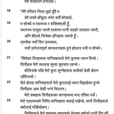
त्यो फर्काउन लगाउथें।
18
“मेरै परिवार भित्र बुढो हुँदै म
धेरै लामो बाँचुला भनेर सधैँ सोच्दथें,
19
म सोच्थें म स्वास्थ्य र शक्तिशाली हुँ,
स्वास्थ्य पालुवा जस्तै प्रशस्त पानी भएको जराहरू जस्तै,
अनि शीतले भिजेका हाँगाहरू जस्तो हुँ।
20
प्रत्येक नयाँ दिन उज्जवल,
नयाँ उत्तेजनापूर्ण सम्भावनाहरू हुने होलान भनी म सोच्थें।
21
“बितेका दिनहरूमा मानिसहरूले मेरो कुरामा ध्यान दिन्थे।
तिनीहरू मेरो सल्लाह सुन्दा चुपचाप रहन्थे।
बोलिसके पछि मेरो कुरा सुन्नेहरूमा कसैको केही बोल्न
रहँदैनथ्यो।
22
मैले बोल्दा मानिसहरूले मेरो कुरालाई ध्यान दिइरहेका हुन्थे
तिनीहरू अरू केही भन्ने थिएनन्।
मेरो शब्दहरू तिनीहरूका कानहरूमा मन्द गतिमा पर्थे।
23
मेरो प्रवचनको निम्ति मानिसहरू मलाई पर्खन्थे, मानौ तिनीहरूले
बर्षालाई पर्खिरहेछन्।
तिनीहरूले मेरो शब्दहरू बसन्तको बेलामा बर्षाको पानी पिए झौं