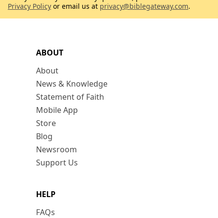
Privacy Policy
or email us at
privacy@biblegateway.com
.
ABOUT
About
News & Knowledge
Statement of Faith
Mobile App
Store
Blog
Newsroom
Support Us
HELP
FAQs