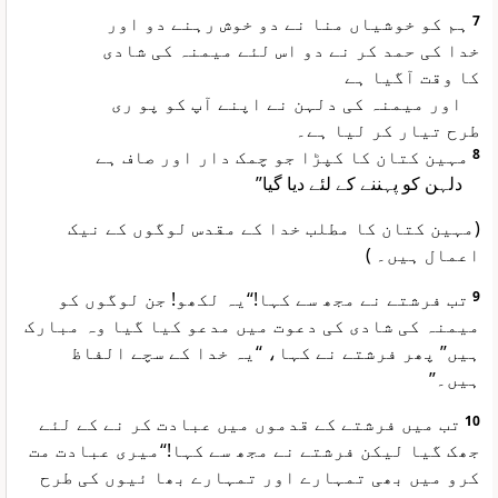
ہم کو خوشیاں منا نے دو خوش رہنے دو اور
7
خدا کی حمد کر نے دو اس لئے میمنہ کی شادی
کا وقت آگیا ہے
اور میمنہ کی دلہن نے اپنے آپ کو پو ری
طرح تیار کر لیا ہے۔
مہین کتان کا کپڑا جو چمک دار اور صاف ہے
8
دلہن کو پہننے کے لئے دیا گیا”
(مہین کتان کا مطلب خدا کے مقدس لوگوں کے نیک
اعمال ہیں۔ )
تب فرشتے نے مجھ سے کہا!“یہ لکھو! جن لوگوں کو
9
میمنہ کی شادی کی دعوت میں مدعو کیا گیا وہ مبارک
ہیں” پھر فرشتے نے کہا، “یہ خدا کے سچے الفاظ
ہیں۔”
تب میں فرشتے کے قدموں میں عبادت کر نے کے لئے
10
جھک گیا لیکن فرشتے نے مجھ سے کہا!“میری عبادت مت
کرو میں بھی تمہارے اور تمہارے بھا ئیوں کی طرح