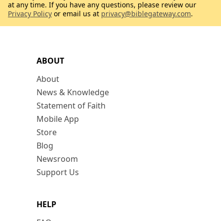
at any time. If you have any questions, please review our
Privacy Policy
or email us at
privacy@biblegateway.com
.
ABOUT
About
News & Knowledge
Statement of Faith
Mobile App
Store
Blog
Newsroom
Support Us
HELP