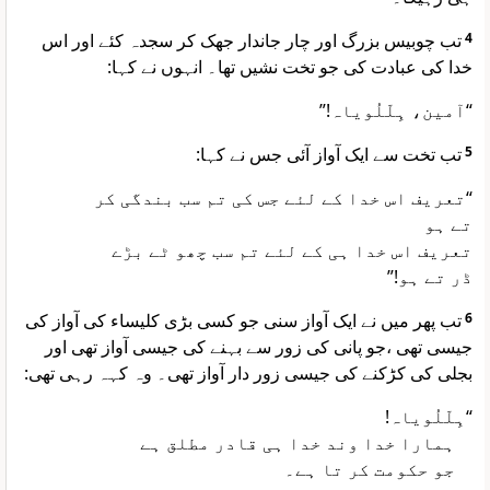
تب چوبیس بزرگ اور چار جاندار جھک کر سجدہ کئے اور اس
4
خدا کی عبادت کی جو تخت نشیں تھا۔ انہوں نے کہا:
“آمین، ہِلّلُویاہ!”
تب تخت سے ایک آواز آئی جس نے کہا:
5
“تعریف اس خدا کے لئے جس کی تم سب بندگی کر
تے ہو
تعریف اس خدا ہی کے لئے تم سب چھو ٹے بڑے
ڈر تے ہو!”
تب پھر میں نے ایک آواز سنی جو کسی بڑی کلیساء کی آواز کی
6
جیسی تھی ،جو پانی کی زور سے بہنے کی جیسی آواز تھی اور
بجلی کی کڑکنے کی جیسی زور دار آواز تھی۔ وہ کہہ رہی تھی:
“ہِلّلُویاہ!
ہمارا خدا وند خدا ہی قادر مطلق ہے
جو حکومت کر تا ہے۔