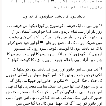
اسکے چغّہ پر اور اسکے
16
خدا جو بڑی قدرت والا ہے۔
ران پر اسکا نام لکھا ہے:
بادشاہوں کا بادشاہ خداوندوں کا خدا وند
پھر میں نے ایک فرشتے کو سورج پر کھڑا دیکھا اس فرشتے نے
17
زور دار آواز سے تمام پرندوں سے کہا جو اونچے آسمان پر اڑ
رہے تھے۔ گرج دار آواز میں بلا یا اور کہا، “خدا کی بڑی دعوت
آؤ اور خود جمع کرلو
18
میں شریک ہو نے کے لئے جمع ہو جاؤ۔
تا کہ تم بادشاہوں کا گوشت ،فوجی سرداروں کے مشہور
آدمیوں کا ،گھو ڑوں کا اور انکے سرداروں کا اور سب آدمیوں کا
چاہے وہ آزاد ہوں یا غلام چھو ٹے ہوں یا بڑے کا گوشت کھاؤ۔”
تب میں نے اس جانور اور زمین کے بادشاہوں کو دیکھا کہ
19
انکی فوجیں جمع ہو ئیں تا کہ اس گھوڑ سوار اور اسکی فوجوں
لیکن وہ جانور اور جھوٹا نبی پکڑا گیا۔
20
کے خلاف جنگ کریں۔
یہ وہی جھو ٹا نبی تھا جس نے اسکے سامنے معجزے دکھا ئے تھے۔
اس جھو ٹے نبی نے لوگوں کو گمراہ کر نے کے لئے معجزے کئے جو
جانور کی اور اسکے بت کی عبادت کیا کر تے تھے اس جھو ٹے نبی
اور جانور کو زندہ آ گ کی جھیل میں ڈال دیا گیا جس میں