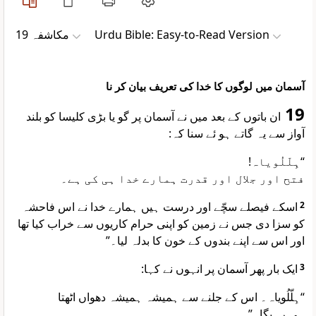
مکاشفہ 19
Urdu Bible: Easy-to-Read Version
آسمان میں لوگوں کا خدا کی تعریف بیان کر نا
19
ان باتوں کے بعد میں نے آسمان پر گو یا بڑی کلیسا کو بلند
آواز سے یہ گاتے ہو ئے سنا کہ:
“ہِلّلُویاہ!
فتح اور جلال اور قدرت ہمارے خدا ہی کی ہے۔
اسکے فیصلے سچّے اور درست ہیں ہمارے خدا نے اس فاحشہ
2
کو سزا دی جس نے زمین کو اپنی حرام کاریوں سے خراب کیا تھا
اور اس سے اپنے بندوں کے خون کا بدلہ لیا۔”
ایک بار پھر آسمان پر انہوں نے کہا:
3
“ہِلّلُویاہ۔ اس کے جلنے سے ہمیشہ ہمیشہ دھواں اٹھتا
ہی رہیگا۔”