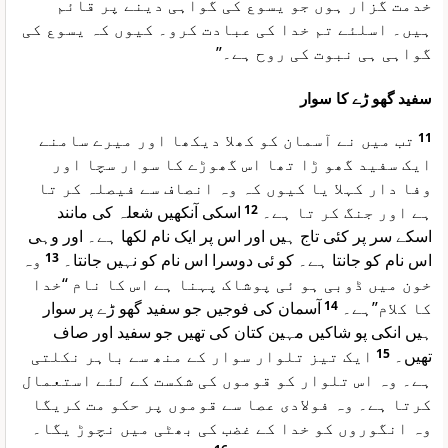
خدمت گزار ہوں جو یسوع کی گواہی دینے پر قائم
ہیں۔ اسلئے تم خدا کی عبادت کرو۔ کیوں کہ یسوع کی
گواہی ہی نبوت کی روح ہے۔”
سفید گھو ڑے کا سوار
تب میں نے آسمان کو کھلا دیکھا اور میرے سامنے
11
ایک سفید گھو ڑا تھا اس گھوڑے کا سوار سچا اور
وفا دار کہلا یا کیوں کہ وہ انصاف سے فیصلہ کر تا
اسکی آنکھیں شعلہ کی مانند
12
ہے اور جنگ کر تا ہے۔
اسکے سر پر کئی تاج ہیں اور اس پر ایک نام لکھا ہے۔ اور وہی
وہ
13
اس نام کو جانتا ہے۔ کو ئی دوسرا اس نام کو نہیں جانتا۔
خون میں ڈوبی ہو ئی پوشاک پہنا ہے اس کا نام “خدا
آسمان کی فوجیں جو سفید گھو ڑے پر سوار
14
کا کلام”ہے۔
ہیں انکی پو شاکیں مہین کتان کی تھیں جو سفید اور صاف
ایک تیز تلوار سوار کے منھ سے باہر نکلتی
15
تھیں۔
ہے۔ وہ اس تلوار کو قوموں کی شکست کے لئے استعمال
کرتا ہے۔ وہ فولادی عصا سے قوموں پر حکو مت کریگا
وہ انگوروں کو خدا کے غضب کی بھٹی میں نچوڑ یگا۔