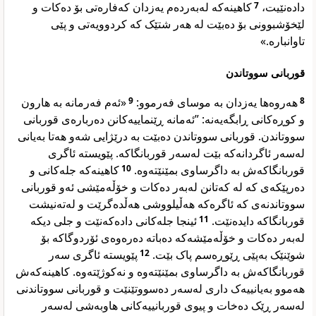
کاهینەکە لەبەردەم یەزدان کەفارەتی بۆ دەکات و
7
دادەنێیت،
لێخۆشبوونی بۆ دەبێت لە هەر شتێک کە کردوویەتی و پێی
تاوانبارە.»
قوربانی سووتاندن
«ئەم فەرمانە بە هارون
9
هەروەها یەزدان بە موسای فەرموو:
8
و کوڕەکانی ڕابگەیەنە: ”ئەمانە ڕێنماییەکانن دەربارەی قوربانی
سووتاندن. قوربانی سووتاندن دەبێت بە درێژایی شەو هەتا بەیانی
لەسەر ئاگردانەکە بێت لەسەر قوربانگاکە. پێویستە ئاگری
کاهینەکە جلەکانی و
10
قوربانگاکەش بە داگرساوی بمێنێتەوە.
دەرپێکەی کە لە کەتانن لەبەر دەکات و خۆڵەمێشی ئەو قوربانی
سووتاندنەی کە ئاگرەکە هەڵیلووشی هەڵدەگرێت و لەتەنیشت
ئینجا جلەکانی دادەکەنێت و جلی دیکە
11
قوربانگاکە دایدەنێت.
لەبەر دەکات و خۆڵەمێشەکە دەباتە دەرەوەی ئۆردوگاکە بۆ
پێویستە ئاگری سەر
12
شوێنێک بەپێی ڕێوڕەسم پاک بێت.
قوربانگاکەش بە داگرساوی بمێنێتەوە و نەکوژێتەوە. کاهینەکەش
هەموو بەیانییەک داری لەسەر دەسووتێنێت و قوربانی سووتاندنی
لەسەر ڕێک دەخات و پیوی قوربانییەکانی هاوبەشی لەسەر