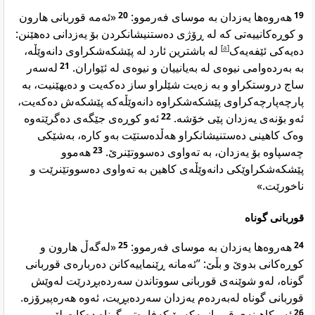
«ئەمە قوربانی هارون
20
هەروەها یەزدان بە موسای فەرموو:
19
و کوڕەکانییەتی کە لە ڕۆژی دەستنیشانکردن بۆ یەزدانی دەهێنن:
لە باشترین ئارد لە پێشکەشکراوی دانەوێڵە،
]
a
[
دەیەکی ئێفەیەک
لەسەر
21
بە بەردەوامی نیوەی لە بەیانییان و نیوەی لە ئێواران.
ساج دروستکراو و بە زەیت شێلراو ساز دەکەیت و دەیهێنیت، بە
پارچەپارچەکراوی پێشکەشکراوە دانەوێڵەکە پێشکەش دەکەیت،
ئەو کوڕەی جێگەی دەگرێتەوە
22
ئەو بۆنەی یەزدان پێی خۆشە.
وەک کاهینی دەستنیشانکراو هەڵدەستێت بەو کارە، بەشێکی
هەموو
23
چەسپاوە بۆ یەزدان، بە تەواوی دەسووتێنرێ.
پێشکەشکراوێکی دانەوێڵەی کاهین بە تەواوی دەسووتێنرێت و
ناخورێت.»
قوربانی گوناه
«لەگەڵ هارون و
25
هەروەها یەزدان بە موسای فەرموو:
24
کوڕەکانی بدوێ و بڵێ: ”ئەمانە ڕێنماییەکانن دەربارەی قوربانی
گوناه، لەو شوێنەی قوربانی سووتاندن سەردەبڕدرێت لەوێش
قوربانی گوناه لەبەردەم یەزدان سەردەبڕیت، ئەوە هەرەپیرۆزە.
ئەو کاهینەی قوربانییەکە بۆ کەفارەتی گوناه دەکات لێی
26