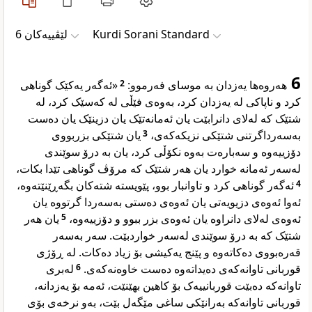
لێڤییەکان 6
Kurdi Sorani Standard
6
«ئەگەر یەکێک گوناهی
2
هەروەها یەزدان بە موسای فەرموو:
کرد و ناپاکی لە یەزدان کرد، بەوەی فێڵی لە کەسێک کرد، لە
شتێک کە لەلای دانرابێت یان ئەمانەتێک یان دزینێک یان دەست
یان شتێکی بزربووی
3
بەسەرداگرتنی شتێکی نزیکەکەی،
دۆزییەوە و سەبارەت بەوە نکۆڵی کرد، یان بە درۆ سوێندی
لەسەر ئەمانە خوارد یان هەر شتێک کە مرۆڤ گوناهی تێدا بکات،
ئەگەر گوناهی کرد و تاوانبار بوو، پێویستە شتەکان بگەڕێنێتەوە،
4
ئەوا ئەوەی دزیویەتی یان ئەوەی دەستی بەسەردا گرتووە یان
یان هەر
5
ئەوەی لەلای دانراوە یان ئەوەی بزر ببوو و دۆزییەوە،
شتێک کە بە درۆ سوێندی لەسەر خواردبێت. سەر بەسەر
قەرەبووی دەکاتەوە و پێنج یەکیشی بۆ زیاد دەکات. لە ڕۆژی
لەبری
6
قوربانی تاوانەکەی دەیداتەوە دەست خاوەنەکەی.
تاوانەکە دەبێت قوربانییەک بۆ کاهین بهێنێت، ئەمە بۆ یەزدانە،
قوربانی تاوانەکە بەرانێکی ساغی مێگەل بێت، بەو نرخەی بۆی