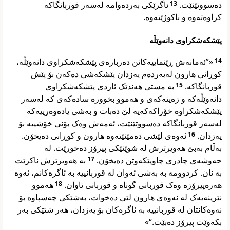
ئاگرێکی بەردەوامە لەسەر قوربانگاکە
13
دەسووتێنێت.
کراوەتەوە و ناکوژێتەوە.
پێشکەشکراوی دانەوێڵە
«”ئەمانەش ڕێنماییەکانن دەربارەی پێشکەشکراوی دانەوێڵە،
14
کوڕانی هارون لەبەردەم یەزدان پێشکەشی دەکەن بۆ پێش
بە مستی هەندێک ئاردی پێشکەشکراوی
15
قوربانگاکە.
دانەوێڵەکە و زەیتەکەی و هەموو بخوورە سادەکەی کە لەسەر
پێشکەشکراوە خۆراکەکەیە لێ دەبات و بەشی یادەوەرییەکە
لەسەر قوربانگاکە دەسووتێنێت، ئەمەش وەک بۆنی خۆشییە بۆ
ئەوەی لێشی دەمێنێتەوە هارون و کوڕانی دەیخۆن.
16
یەزدان.
بەڵام بەبێ هەویرترش لە شوێنێکی پیرۆز دەخورێت. لە
بە هەویرترش ناکرێت
17
حەوشەی چادری چاوپێکەوتن دەیخۆن.
بە نان. کردوومە بە بەشی ئەوان لە قوربانییە بە ئاگرەکانم، ئەوە
هەموو
18
هەرەپیرۆزە وەک قوربانی گوناه و قوربانی تاوان.
نێرینەیەک لە نەوەی هارون لێی دەخوات، بەشێکی چەسپاوە بۆ
نەوەکانتان لە قوربانییە بە ئاگرەکان بۆ یەزدان، هەر شتێکی بەر
بکەوێت پیرۆز دەبێت.“»