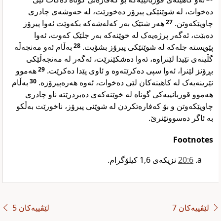
دەخوات، لە شوێنێکی پیرۆز دەخورێت، لە حەوشەی چادری
هەر شتێک بەر کەلەشەکە بکەوێت ئەوا پیرۆز
27
چاوپێکەوتن.
دەبێت، ئەگەر پرژەیەک لە خوێنەکە بەر جلێک کەوت، ئەوا
بەڵام ئەو مەنجەڵە
28
پێویستە جلەکە لە شوێنێکی پیرۆز بشۆیت.
گڵینەی تێیدا لێنراوە، ئەوا دەشکێنرێت، ئەگەر لە مەنجەڵێکی
هەموو
29
بڕۆنز لێنرا، ئەوا سپی دەکرێتەوە و ئاوی پێدا دەکرێت.
بەڵام
30
نێرینەیەک لە کاهینەکان لێی دەخوات، ئەوە هەرەپیرۆزە.
هەموو قوربانییەکی گوناه لە خوێنەکەی دەبردرێتە ناو چادری
چاوپێکەوتن و بۆ کەفارەتکردن لە شوێنی پیرۆز، ناخورێت بەڵکو
بە ئاگر دەسووتێنرێ.
Footnotes
6‏:20
نزیکەی 1,6 کیلۆگرام.‏
لێڤییەکان 7
لێڤییەکان 5