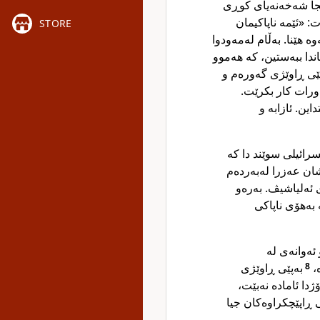
جا شەخەنەیای کوڕی
: «ئێمە ناپاکیمان
STORE
ە هێنا. بەڵام لەمەودوا
اندا ببەستین، کە هەموو
پێی ڕاوێژی گەورەم و
ەورات کار بکرێت
ین. ئازابە و
سرائیلی سوێند دا کە
ان عەزرا لەبەردەم
 ئەلیاشیڤ. بەرەو
 بەهۆی ناپاکی
 ئەوانەی لە
بەپێی ڕاوێژی
8
وە
دا ئامادە نەبێت
ڕاپێچکراوەکان جیا