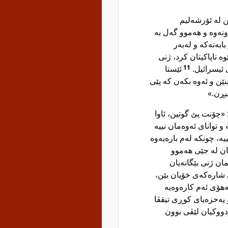
ن لە ئۆرشەلیم
وونەوە و هەموو گەل بە
ابەتەکە و لەبەر
ە ناپاکیتان کرد، ژنی
ئێستا
11
ەی ئیسرائیل
بنێن و ئەوە بکەن کە پێی
اببڕن
«چۆنت پێ گوتین، ئاوا
و توانای ئەوەمان نییە
ە، چونکە لەم بارەیەوە
مان لە جێی هەموو
ن ژنی بێگانەیان
انی شارەکەی خۆیان بێن
ەهۆی ئەم کارەوەیە
 یەحزەیای کوڕی تیقڤا
ووکیان لێڤی بوون