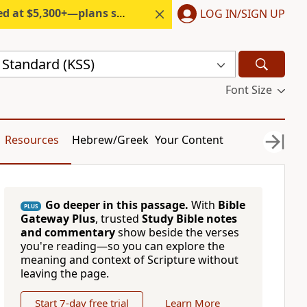
300+—plans start under $6/month.
LOG IN/SIGN UP
 Standard (KSS)
Font Size
Resources
Hebrew/Greek
Your Content
Go deeper in this passage.
With
Bible
PLUS
Gateway Plus
, trusted
Study Bible notes
and commentary
show beside the verses
you're reading—so you can explore the
meaning and context of Scripture without
leaving the page.
Start 7-day free trial
Learn More