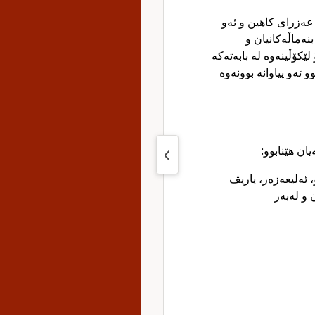
 عەزرای کاهین و ئەو
نەماڵەکانیان و
ێکۆڵینەوە لە بابەتەکە
ئەو پیاوانە بوونەوە
یان هێنابوو
 ئەلیعەزەر، یاریڤ
ن و لەبەر