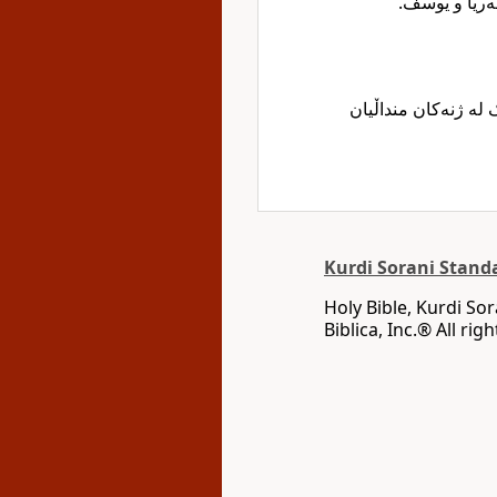
ەریا و یوسف
 لە ژنەکان منداڵیان
Kurdi Sorani Stand
Holy Bible, Kurdi So
Biblica, Inc‎.‎®‎‎ ‪All 