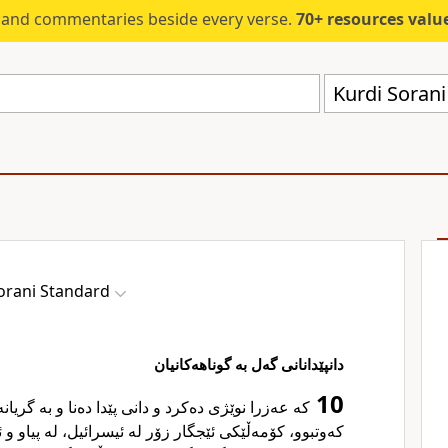
s and commentaries beside every verse.
70+ resources valued at $5,
Kurdi Sorani
orani Standard
دانپێدانانی گەل بە گوناهەکانیان
10
کە عەزرا نوێژی دەکرد و دانی پێدا دەنا و بە گریا
کەوتبوو، کۆمەڵێکی ئێجگار زۆر لە ئیسرائیل، لە پیاو و