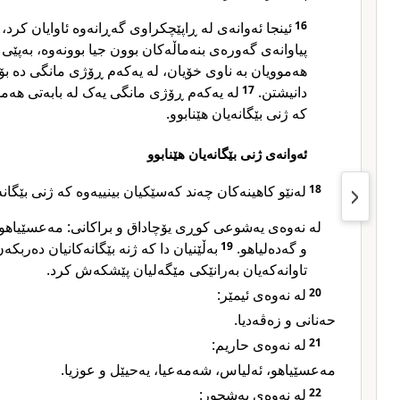
ئینجا ئەوانەی لە ڕاپێچکراوی گەڕانەوە ئاوایان کرد،
16
پیاوانەی گەورەی بنەماڵەکان بوون جیا بوونەوە، بەپێی ب
هەموویان بە ناوی خۆیان، لە یەکەم ڕۆژی مانگی دە بۆ ل
لە یەکەم ڕۆژی مانگی یەک لە بابەتی هەموو 
17
دانیشتن.
کە ژنی بێگانەیان هێنابوو.
ئەوانەی ژنی بێگانەیان هێنابوو
لەنێو کاهینەکان چەند کەسێکیان بینییەوە کە ژنی بێگانە:
18
لە نەوەی یەشوعی کوڕی یۆچاداق و براکانی: مەعسێیاهو،
بەڵێنیان دا کە ژنە بێگانەکانیان دەربکە
19
و گەدەلیاهو.
تاوانەکەیان بەرانێکی مێگەلیان پێشکەش کرد.
لە نەوەی ئیمێر:
20
حەنانی و زەڤەدیا.
لە نەوەی حاریم:
21
مەعسێیاهو، ئەلیاس، شەمەعیا، یەحیێل و عوزیا.
لە نەوەی پەشحور:
22