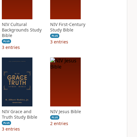
NIV Cultural
NIV First-Century
Backgrounds Study
Study Bible
Bible
PLUS
3
entries
PLUS
3
entries
NIV Grace and
NIV Jesus Bible
Truth Study Bible
PLUS
2
entries
PLUS
3
entries