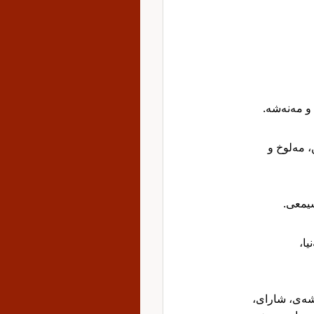
ی و مەنەشە
، مەلوخ و
 شیمعی
نیا
شەی، شارای