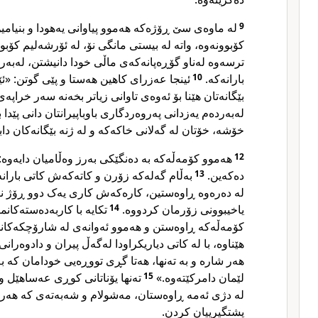
لە ماوەی سێ ڕۆژەکە هەموو پیاوانی یەهودا و بنیامی
9
کۆبوونەوە، واتە لە بیستی مانگی نۆ، لە ئۆرشەلیم کۆب
ترسەوە لەناو گۆڕەپانەکەی ماڵی خودا دانیشتن، لەبەر ب
ئینجا عەزرای کاهین هەستا و پێی گوتن: «ئێو
10
بارانەکە.
بێگانەتان هێنا بۆ ئەوەی تاوانی زیاتر بخەنە سەر خراپ.
لەبەردەم یەزدانی پەروەردگاری باوباپیرانتان دانی پێدا 
خۆشە، خۆتان لە گەلانی خاکەکە و لە ژنە بێگانەکان د.»
هەموو کۆمەڵەکە بە دەنگێکی بەرز وەڵامیان دایەوە: 
12
بەڵام گەلەکە زۆرن و کاتەکەش کاتی بارانە 
13
دەکەین.
لە دەرەوە ڕاوەستین، کارەکەش کاری یەک دوو ڕۆژ نیی
تکایە با کاربەدەستەکان
14
یاخیبوونی زۆرمان کردووە.
کۆمەڵەکە ڕاوەستن و هەموو ئەوانەی لە شارۆچکەکانما
هێناوە، با لە کاتی دیاریکراودا لەگەڵ پیران و دادوەر،
هەر شارە و بە تەنها، هەتا گڕی تووڕەیی خودامان کە ب
تەنها یۆناتانی کوڕی عەساهێل و
15
لێمان دامرکێتەوە.»
لە دژی ئەمە ڕاوەستان، مەشولام و شەبەتەی کە هەرد
پشتگیرییان کردن.