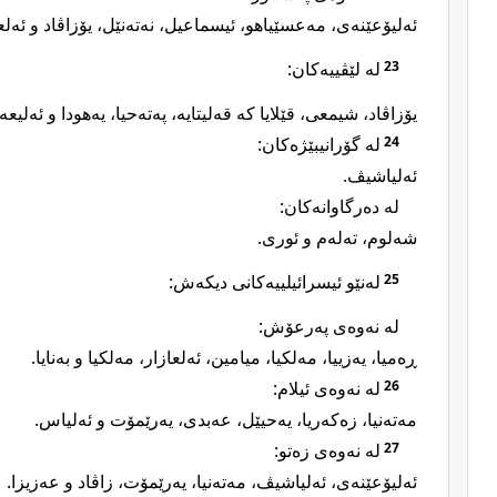
ئەلیۆعێنەی، مەعسێیاهو، ئیسماعیل، نەتەنێل، یۆزاڤاد و ئەل.
لە لێڤییەکان:
23
یۆزاڤاد، شیمعی، قێلایا کە قەلیتایە، پەتەحیا، یەهودا و ئەلیع.
لە گۆرانیبێژەکان:
24
ئەلیاشیڤ.
لە دەرگاوانەکان:
شەلوم، تەلەم و ئوری.
لەنێو ئیسرائیلییەکانی دیکەش:
25
لە نەوەی پەرعۆش:
ڕەمیا، یەزییا، مەلکیا، میامین، ئەلعازار، مەلکیا و بەنایا.
لە نەوەی ئیلام:
26
مەتەنیا، زەکەریا، یەحیێل، عەبدی، یەرێمۆت و ئەلیاس.
لە نەوەی زەتو:
27
ئەلیۆعێنەی، ئەلیاشیڤ، مەتەنیا، یەرێمۆت، زاڤاد و عەزیزا.