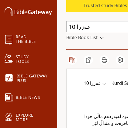
Trusted study Bible
READ
Bible Book List
THE BIBLE
STUDY
TOOLS
BIBLE GATEWAY
PLUS
عەزرا 10
Kurdi S
BIBLE NEWS
EXPLORE
نەوە لەبەردەم ماڵی خودا
MORE
 ئافرەت و منداڵ لێی