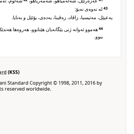
عەزەرئێل، شەلەمیاهو، شەمەریاهو،
شەلوم، ئەم.
لە نەوەی نەبۆ:
43
یەعیێل، مەتیسیا، زاڤاد، زەڤینا، یەدەی، یۆئێل و بەنایا.
هەموو ئەوانە ژنی بێگانەیان هێنابوو، هەروەها هەندێک
44
ببوو.
ard
(KSS)
rani Standard ‪Copyright © 1998, 2011, 2016 by
rights reserved worldwide‎.