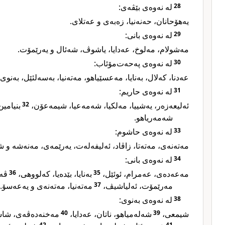
لە نەوەی بێڤەی:
28
یەهۆحانان، حەنەنیا، زەبەی و عەتلای.
لە نەوەی بانی:
29
مەشولام، مەلوخ، عەدایا، یاشوڤ، شەئال و یەرێمۆت.
لە نەوەی پەحەت‌مۆئاب:
30
عەدنا، کەلال، بەنایا، مەعسێیاهو، مەتەنیا، بەسەلئێل، بەنو.
لە نەوەی حاریم:
31
بنیامین
32
ئەلیعەزەر، یەشییا، مەلکیا، شەمەعیا، شیمەعۆن،
شەمەریاهو.
لە نەوەی حاشوم:
33
مەتەنەی، مەتەتا، زاڤاد، ئەلیفەلەت، یەرێمەی، مەنەشە و.
لە نەوەی بانی:
34
ڤە،
36
بەنایا، بێدەیا، کەلووهی،
35
مەعەدەی، عەمرام، ئوئێل،
مەتەنیا، مەتەنەی و یەعەسۆ.
37
مەرێمۆت، ئەلیاشیڤ،
لە نەوەی بەنوی:
38
مەخنەدەڤەی، شا،
40
شەلەمیاهو، ناتان، عەدایا،
39
شیمعی،
42
41