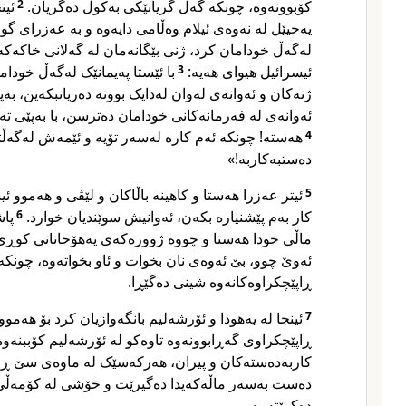
ئین
2
کۆبوونەوە، چونکە گەل گریانێکی بەکوڵ دەگریان.
یەحیێل لە نەوەی ئیلام وەڵامی دایەوە و بە عەزرای گوت
لەگەڵ خودامان کرد، ژنی بێگانەمان لە گەلانی خاکەکەو
با ئێستا پەیمانێک لەگەڵ خودام
3
ئیسرائیل هیوای هەیە:
ژنەکان و ئەوانەی لەوان لەدایک بوونە دەریانبکەین، بە
ئەوانەی لە فەرمانەکانی خودامان دەترسن، با بەپێی ت.
هەستە! چونکە ئەم کارە لەسەر تۆیە و ئێمەش لەگەڵتدا
4
دەستبەکاربە!»
ئیتر عەزرا هەستا و کاهینە باڵاکان و لێڤی و هەموو ئی
5
پاش
6
کار بەم پێشنیارە بکەن، ئەوانیش سوێندیان خوارد.
ماڵی خودا هەستا و چووە ژوورەکەی یەهۆحانانی کوڕی
ئەوێ چوو، بێ ئەوەی نان بخوات و ئاو بخواتەوە، چونکە
ڕاپێچکراوەکانەوە شینی دەگێڕا.
ئینجا لە یەهودا و ئۆرشەلیم بانگەوازیان کرد بۆ هەموو
7
ڕاپێچکراوی گەڕابوونەوە تاوەکو لە ئۆرشەلیم کۆببنە،
کاربەدەستەکان و پیران، هەرکەسێک لە ماوەی سێ ڕۆژ،
دەست بەسەر ماڵەکەیدا دەگیرێت و خۆشی لە کۆمەڵی 
دەکرێتەوە.