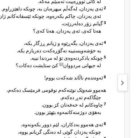
لە کاتی تووڕەییت تەمبێم مەکە.
ئەی یەزدان، لەگەڵم میهرەبان بە، چونکە داهێزراوم.
2
ئەی یەزدان، چاکم بکەرەوە، چونکە ئێسقانەکانم ژا.
گیانم زۆر دەلەرزێت،
3
هەتا کەی، ئەی یەزدان، هەتا کەی؟
ئەی یەزدان، بگەڕێوە و ژیانم ڕزگار بکە،
4
بە خۆشەویستییە نەگۆڕەکەت دەربازم بکە.
چونکە یادکردنەوەی تۆ لە مردندا نییە.
5
کێ ستایشت دەکات؟
]
b
[
لە جیهانی مردووان
ئەوەندەم ناڵاند شەکەت بووم!
6
هەموو شەوێک نوێنەکەم نوقومی فرمێسک دەکەم،
جێگاکەم تەڕ دەکەم.
چاوەکانم لە خەفەتان کز بوون،
7
بەهۆی دوژمنەکانمەوە بێهێز بوون.
ئەی هەموو بەدکاران، لێم دوور بکەونەوە،
8
چونکە یەزدان گوێی لە دەنگی گریانم بووە،