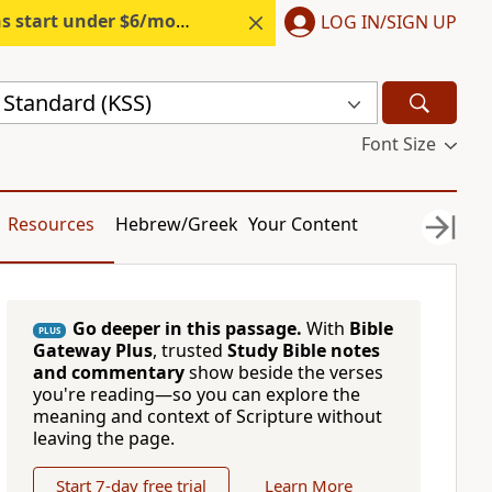
s start under $6/month.
Start free.
LOG IN/SIGN UP
 Standard (KSS)
Font Size
Resources
Hebrew/Greek
Your Content
Go deeper in this passage.
With
Bible
PLUS
Gateway Plus
, trusted
Study Bible notes
and commentary
show beside the verses
you're reading—so you can explore the
meaning and context of Scripture without
leaving the page.
Start 7-day free trial
Learn More