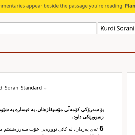
mmentaries appear beside the passage you're reading.
Plan
Kurdi Sorani
di Sorani Standard
بۆ سەرۆکی کۆمەڵی مۆسیقاژەنان، بە قیسارە بە شێو
زەبوورێکی داود.
6
ئەی یەزدان، لە کاتی تووڕەیی خۆت سەرزەنشتم ،