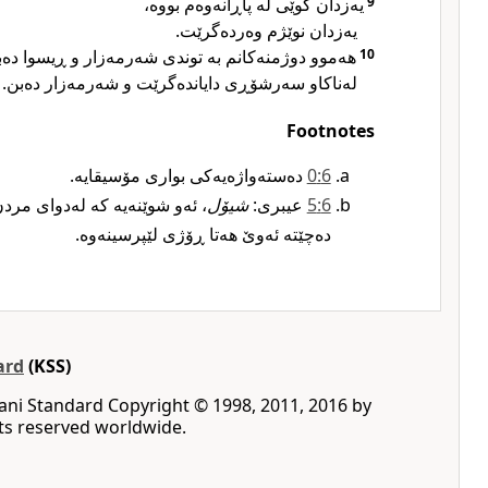
یەزدان گوێی لە پاڕانەوەم بووە،
9
یەزدان نوێژم وەردەگرێت.
هەموو دوژمنەکانم بە توندی شەرمەزار و ڕیسوا دە،
10
لەناکاو سەرشۆڕی دایاندەگرێت و شەرمەزار دەبن.
Footnotes
6‏:0
دەستەواژەیەکی بواری مۆسیقایە.‏
6‏:5
عیبری:
شیۆل‏
ئەو شوێنەیە کە لەدوای مرد
دەچێتە ئەوێ هەتا ڕۆژی لێپرسینەوە.‏
ard
(KSS)
rani Standard ‪Copyright © 1998, 2011, 2016 by
rights reserved worldwide‎.