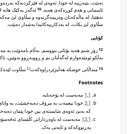
نەبێت، بێبەرییە لە خودا. ئەوەی لە فێرکردنەکە بەردەو
ئەگەر یەکێک هاتە ل
10
ئاسمانی و هەم کوڕەکەی هەیە.
نەهێنا، لە ماڵەکەتان وەریمەگرنەوە و سڵاوی لێ مە،
سڵاوی لێ بکات، لە بەدکارییەکانیدا بەشدار دەبێت.
کۆتایی
زۆر شتم هەیە بۆتانی بنووسم، بەڵام نامەوێت بە ،
12
بەڵکو ئومێدەوارم لەگەڵتان بم و ڕووبەڕوو بدوێین، تا.
سڵاوت لێدەک.
]
c
[
منداڵانی خوشکە هەڵبژێردراوەکەت
13
Footnotes
1‏:1
مەبەست لە یۆحەنایە.‏
1‏:3
خودا نیعمەت بە مرۆڤ دەبەخشێت، بە واتای
کە بەبێ ئەوەی شایستەی بین خودا پێمان دەبەخ
1‏:13
مەبەست لە باوەڕدارانی کڵێسای ئەفەسۆس
پەڕتووکەکە و ئایەتی یەک.‏