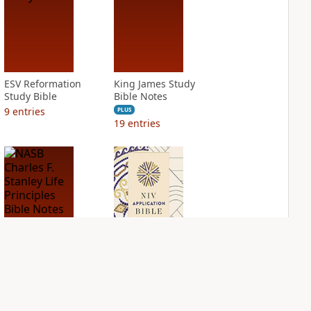
ESV Reformation
King James Study
Study Bible
Bible Notes
9
entries
PLUS
19
entries
NASB Charles F.
NIV Application
Stanley Life
Bible
Principles Bible
PLUS
Notes
9
entries