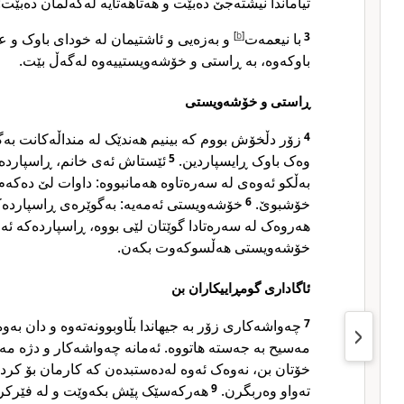
تیاماندا نیشتەجێ دەبێت و هەتاهەتایە لەگەڵمان دەبێت:
و بەزەیی و ئاشتیمان لە خودای باوک 
]
b
[
با نیعمەت
3
باوکەوە، بە ڕاستی و خۆشەویستییەوە لەگەڵ بێت.
ڕاستی و خۆشەویستی
زۆر دڵخۆش بووم کە بینیم هەندێک لە منداڵەکانت ،
4
ئێستاش ئەی خانم، ڕاسپاردە،
5
وەک باوک ڕایسپاردین.
بەڵکو ئەوەی لە سەرەتاوە هەمانبووە: داوات لێ دەکەم،
خۆشەویستی ئەمەیە: بەگوێرەی ڕاسپاردەک.
6
خۆشبوێ.
هەروەک لە سەرەتادا گوێتان لێی بووە، ڕاسپاردەکە ئەم
خۆشەویستی هەڵسوکەوت بکەن.
ئاگاداری گومڕاییکاران بن
چەواشەکاری زۆر بە جیهاندا بڵاوبوونەتەوە و دان بەوە
7
مەسیح بە جەستە هاتووە. ئەمانە چەواشەکار و دژە .
خۆتان بن، نەوەک ئەوە لەدەستبدەن کە کارمان بۆ کردو
هەرکەسێک پێش بکەوێت و لە فێرکر
9
تەواو وەربگرن.