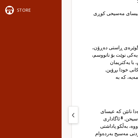
STORE
و عیسای مەسیحی کوڕی
بەگوێرەی ڕاستی دەڕۆن
یەکی نوێت بۆ نانووسم
 با یەکتریمان
انی خودا بڕۆین
ەیە، کە بە
دا نانێن کە عیسای
ئاگاداری
8
مەسیحن
وە، بەڵکو پاداشتی
دنی مەسیح بەردەوام