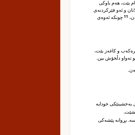
ام بێت، هەم باوکی
اتان و ئەو فێرکردنەی
چونکە ئەوەی
11
کەن
مەرەکەب و کاغەز بێت
کو تەواو دڵخۆش بین
ەن
 بەخشینێکی خودایە
شێت.‏
ە. بڕوانە پێشەکی