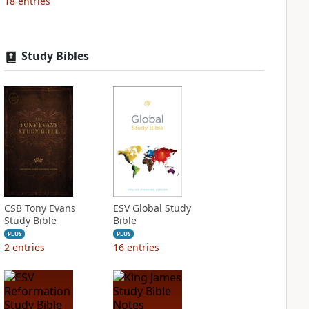
18
entries
Study Bibles
CSB Tony Evans
ESV Global Study
Study Bible
Bible
PLUS
PLUS
2
entries
16
entries