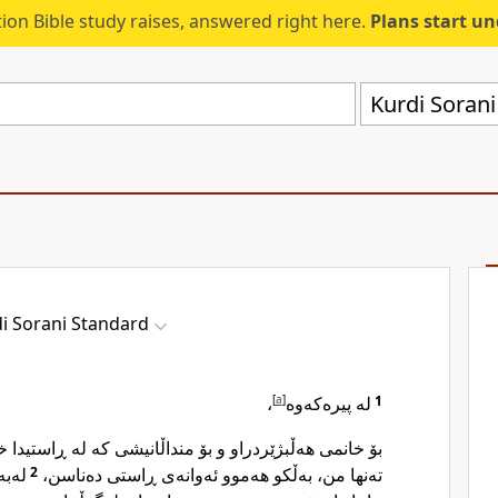
ion Bible study raises, answered right here.
Plans start u
Kurdi Sorani
i Sorani Standard
،
]
a
[
لە پیرەکەوە
1
بۆ خانمی هەڵبژێردراو و بۆ منداڵانیشی کە لە ڕاستیدا
لەبە
2
تەنها من، بەڵکو هەموو ئەوانەی ڕاستی دەناسن،