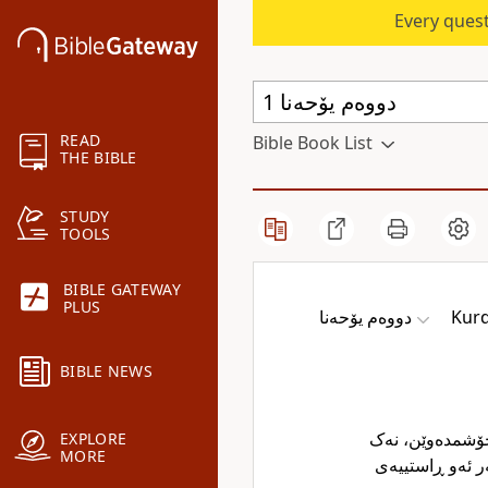
Every quest
READ
Bible Book List
THE BIBLE
STUDY
TOOLS
BIBLE GATEWAY
PLUS
دووەم یۆحەنا
Kurd
BIBLE NEWS
 خۆشمدەوێن، نەک
EXPLORE
MORE
ر ئەو ڕاستییەی