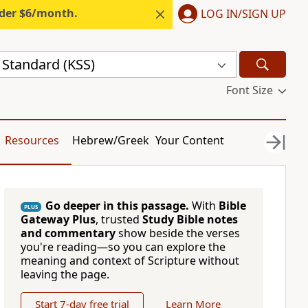
nder $6/month.
LOG IN/SIGN UP
 Standard (KSS)
Font Size
Resources
Hebrew/Greek
Your Content
Go deeper in this passage.
With
Bible
PLUS
Gateway Plus
, trusted
Study Bible notes
and commentary
show beside the verses
you're reading—so you can explore the
meaning and context of Scripture without
leaving the page.
Start 7-day free trial
Learn More