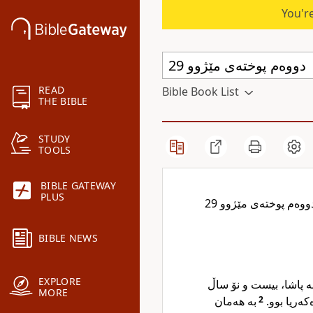
You're
READ
Bible Book List
THE BIBLE
STUDY
TOOLS
BIBLE GATEWAY
PLUS
ووەم پوختەی مێژوو 29
BIBLE NEWS
EXPLORE
ە پاشا، بیست و نۆ ساڵ
MORE
کەریا بوو.
2
بە هەمان