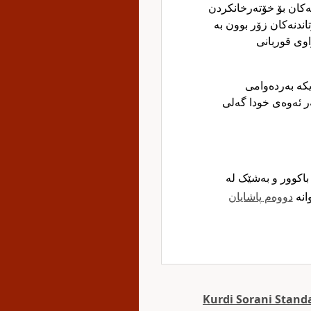
ەکان بۆ خۆتەرخانکردن
ندنەکان زۆر بوون بە
وی قوربانی
کە بەردەوامی
ر ئەوەی خودا گەلی
اکوور و بەشێک لە
انە
دووەم پاشایان
Kurdi Sorani Stand