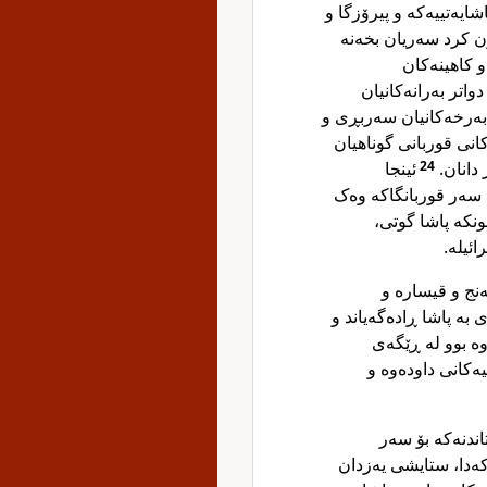
شایەتییەکە و پیرۆزگا و
ون کرد سەریان بخەنە
و کاهینەکان
واتر بەرانەکانیان
 بەرخەکانیان سەربڕی و
نی قوربانی گوناهیان
دانان.
24
ئینجا
سەر قوربانگاکە وەک
ونکە پاشا گوتی،
ئیلە.
ەنج و قیسارە و
بە پاشا ڕادەگەیاند و
وە بوو لە ڕێگەی
یەکانی داودەوە و
ندنەکە بۆ سەر
کەدا، ستایشی یەزدان