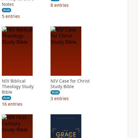
Notes
8
entries
PLUS
5
entries
NIV Biblical
NIV Case for Christ
Theology Study
Study Bible
Bible
PLUS
3
entries
PLUS
16
entries