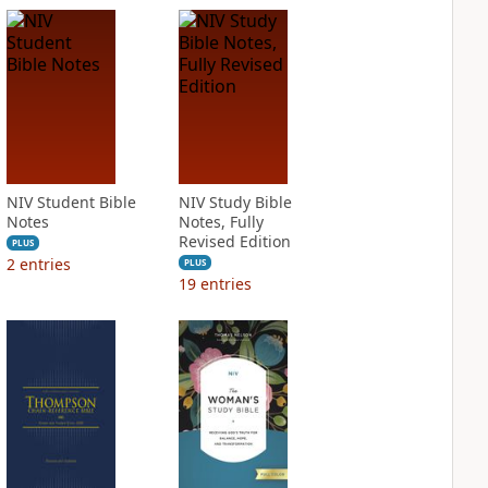
NIV Student Bible
NIV Study Bible
Notes
Notes, Fully
Revised Edition
PLUS
2
entries
PLUS
19
entries