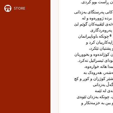
ان ڕاست بوو کردی.
STORE
کانی پەرستگای یەزدانی
 بردە ژوورەوە و لە
«ئەی لێڤییەکان گوێم لێ
 پەروەردگاری
6
چونکە باوباپیرانمان
پەکارییان کرد و
پشتیان تێکرد،
 کوژاندەوە و بخووریان
خودای ئیسرائیل نەکرد.
دا هاتە خوارەوە،
تەشەر، هەروەک بە
مشێر کوژران و کوڕ و کچ
گەڵ یەزدانی
ەی لە ئێمە
 چونکە یەزدان ئێوەی
ببن بە خزمەتکار و