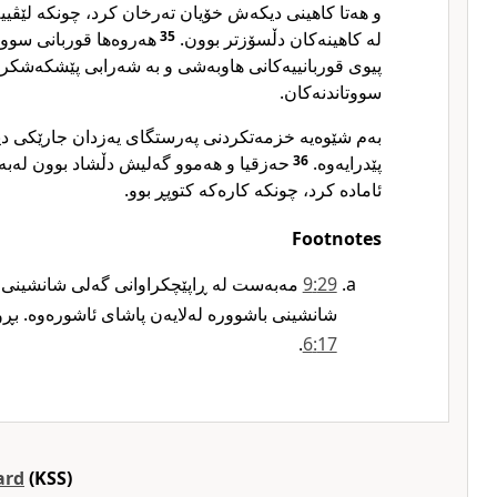
و هەتا کاهینی دیکەش خۆیان تەرخان کرد، چونکە لێڤیی
لە کاهینەکان دڵسۆزتر بوون.
35
هەروەها قوربانی سووتا
پیوی قوربانییەکانی هاوبەشی و بە شەرابی پێشکەشکرا
سووتاندنەکان.
بەم شێوەیە خزمەتکردنی پەرستگای یەزدان جارێکی دی
پێدرایەوە.
36
حەزقیا و هەموو گەلیش دڵشاد بوون لەبە
ئامادە کرد، چونکە کارەکە کتوپڕ بوو.
Footnotes
29‏:9
مەبەست لە ڕاپێچکراوانی گەلی شانشینی ب
شانشینی باشوورە لەلایەن پاشای ئاشورەوە. بڕو
17‏:6
‏.‏
ard
(KSS)