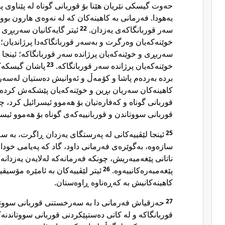
حەوت گیسکی نێریان هێنا بۆ قوربانی گوناه لە پێناوی پا
یەهودا. فەرمانی بە کاهینەکان کە لە نەوەی هارون بو
سەر قوربانگاکەی یەزدان.
22
ئیتر گایەکانیان سەربڕی 
خوێنەکەیان وەرگرت و بەسەر قوربانگاکەدا پرژاندیان؛ د
سەربڕی و خوێنەکەیان پرژاندە سەر قوربانگاکە؛ ئینجا
خوێنەکەیان پرژاندە سەر قوربانگاکە.
23
پاشان گیسکەکا
بردە بەردەم پاشا و کۆمەڵ و ئەوانیش دەستیان لەسەر 
کاهینەکان سەریان بڕین و خوێنەکەیان پێشکەش کردە 
قوربانی گوناه و کەفارەتیان بۆ هەموو ئیسرائیل کرد، چ
قوربانی سووتاندن و قوربانییەکەی گوناه بۆ هەموو ئیسرا
25
ئینجا لێڤییەکانی لە پەرستگای یەزدان ڕاگرت، بە س
سازەوە، بەگوێرەی فەرمانی داود، گاد کە پەیامی خودای 
ناتانی پێغەمبەریش، چونکە فەرمانەکە لەلایەن یەزدانە
پێغەمبەرەکانییەوە.
26
ئیتر لێڤییەکان بە ئامێرە مۆسیقی
کاهینەکانیش بە کەڕەناوە ڕاوەستان.
27
حەزقیاش فەرمانی دا بە سەرخستنی قوربانی سووتا
قوربانگاکە و لە کاتی دەستپێکردنی قوربانی سووتاندنە