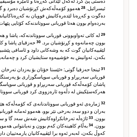
دەستی پێ کرد لەگەڵ لێدانی کەڕەنا و ئامێرە مۆسیقیی
ئیسرائیل.
28
هەموو کۆمەڵەکەش کڕنۆشیان دەبرد و گۆرا
دەگوت و کەڕەنا لێدەرەکانیش فوویان بە کەڕەناکانیاند
بەردەوام بوون هەتا قوربانی سووتاندنەکە کۆتایی پێهات
29
لە کاتی تەواوبوونی قوربانی سووتاندنەکە، پاشا و هە
بوون چەمانەوە و کڕنۆشیان برد.
30
حەزقیای پاشا و کا
لێڤییەکانیان گوت کە بە وشەکانی داود و ئاسافی پێشب
بکەن، ئەوانیش بە خۆشییەوە ستایشیان کرد و چەمانەو
31
ئینجا حەزقیا گوتی: «ئێستا خۆتان بۆ یەزدان تەرخان
قوربانی سەربڕاو و قوربانی سوپاسگوزاری بۆ پەرستگای
پاشان کۆمەڵەکە قوربانی سەربڕاو و قوربانی سوپاسگوز
هەرکەسێکیش لە دڵەوە ئارەزووی کرد قوربانی سووتاند
32
ژمارەی ئەو قوربانی سووتاندنانەی کە کۆمەڵەکە هێنا
بەران و دوو سەد بەرخی نێر بوو، هەموو ئەمانە قوربان
بوون.
33
ئاژەڵە تەرخانکراوەکانیش شەش سەد گا و س
بوون.
34
بەڵام کاهینەکان کەم بوون و نەیانتوانی هەمو
کەوڵ بکەن، لەبەر ئەوە برا لێڤییەکانیان یارمەتییان دان