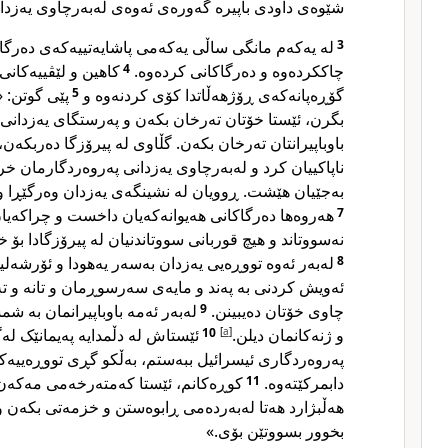
شێوەی داودی باپیرە گەورەی ئەوەی لەبەرچاوی یەزد
3
لە یەکەم مانگی ساڵی یەکەمی پاشایەتییەکەی دەرگا
چاککردەوە و دەرگاکانی کردەوە.
4
کاهین و لێڤییەکانی
گۆڕەپانەکەی ڕۆژهەڵاتدا کۆی کردنەوە و
5
پێی گوتن: 
بگرن، ئێستا خۆتان تەرخان بکەن و پەرستگای یەزدانی
باوباپیرانتان تەرخان بکەن. گڵاوی لە پیرۆزگا دەربکەن،
ناپاکییان کرد و لەبەرچاوی یەزدانی پەروەردگارمان خرا
بەجێیان هێشت. ڕوویان لە نشینگەی یەزدان وەرگێڕا و 
7
هەروەها دەرگاکانی هەیوانەکەیان داخست و چراکەیان
نەسووتاند و هیچ قوربانی سووتاندنیان لە پیرۆزگادا بۆ 
8
لەبەر ئەوە تووڕەیی یەزدان بەسەر یەهودا و ئۆرشەلیم
ئەویش کردنی بە پەند و مایەی سەرسوڕمان و تانە و 
چاوی خۆتان دەیبینن.
9
لەبەر ئەمە باوباپیرانمان بە ش
و ژنەکانمان دیلن.
[
a
]
10
ئێستاش لە دڵمدایە پەیمانێک لە
پەروەردگاری ئیسرائیل ببەستم، بەڵکو گڕی تووڕەییەک
دابمرکێتەوە.
11
کوڕەکانم، ئێستا کەمتەرخەمی مەکەن،
هەڵبژارد هەتا لەبەردەمی ڕابوەستن و خزمەتی بکەن و 
بخوور بسووتێن بۆی.»