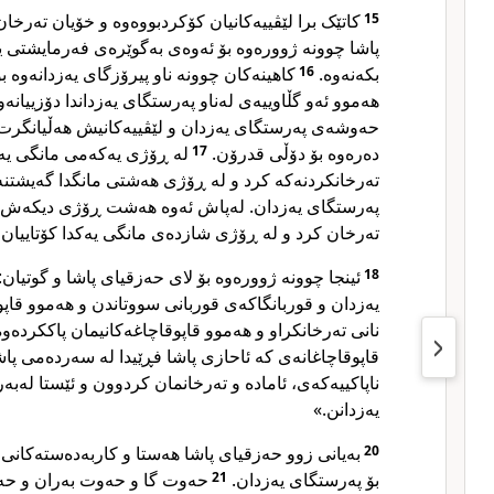
15
کاتێک برا لێڤییەکانیان کۆکردبووەوە و خۆیان تەرخان
پاشا چوونە ژوورەوە بۆ ئەوەی بەگوێرەی فەرمایشتی ی
بکەنەوە.
16
کاهینەکان چوونە ناو پیرۆزگای یەزدانەوە ب
هەموو ئەو گڵاوییەی لەناو پەرستگای یەزداندا دۆزییانەوە
حەوشەی پەرستگای یەزدان و لێڤییەکانیش هەڵیانگرت 
دەرەوە بۆ دۆڵی قدرۆن.
17
لە ڕۆژی یەکەمی مانگی یەک
تەرخانکردنەکە کرد و لە ڕۆژی هەشتی مانگدا گەیشتنە
پەرستگای یەزدان. لەپاش ئەوە هەشت ڕۆژی دیکەش پ
تەرخان کرد و لە ڕۆژی شازدەی مانگی یەکدا کۆتاییان پێ
18
ئینجا چوونە ژوورەوە بۆ لای حەزقیای پاشا و گوتیا
یەزدان و قوربانگاکەی قوربانی سووتاندن و هەموو قاپ
نانی تەرخانکراو و هەموو قاپوقاچاغەکانیمان پاککردەو
قاپوقاچاغانەی کە ئاحازی پاشا فڕێیدا لە سەردەمی پاشا
ناپاکییەکەی، ئامادە و تەرخانمان کردوون و ئێستا لەبە
یەزدانن.»
20
بەیانی زوو حەزقیای پاشا هەستا و کاربەدەستەکانی
بۆ پەرستگای یەزدان.
21
حەوت گا و حەوت بەران و حە