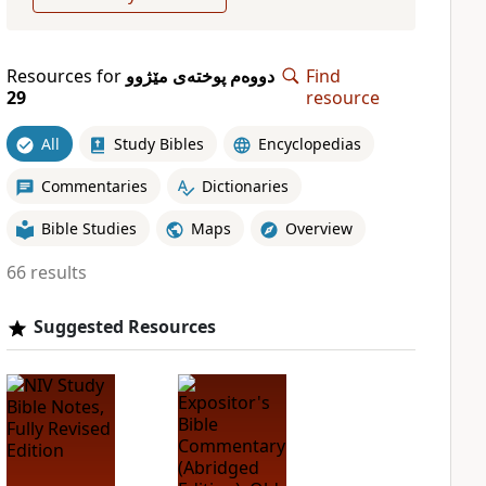
Find
دووەم پوختەی مێژوو
Resources for
29
resource
All
Study Bibles
Encyclopedias
Commentaries
Dictionaries
Bible Studies
Maps
Overview
66 results
Suggested Resources