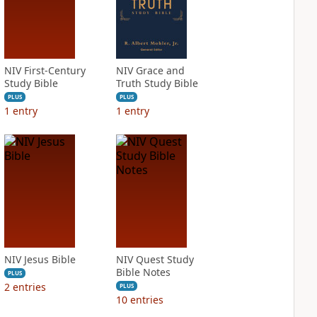
NIV First-Century
NIV Grace and
Study Bible
Truth Study Bible
PLUS
PLUS
1
entry
1
entry
NIV Jesus Bible
NIV Quest Study
Bible Notes
PLUS
2
entries
PLUS
10
entries