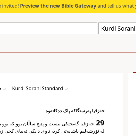
 invited!
Preview the new Bible Gateway
and tell us what 
Kurdi Sorani
Kurdi Sorani Standard
د
حەزقیا پەرستگاکە پاک دەکاتەوە
29
حەزقیا گەنجێکی بیست و پێنج ساڵان بوو کە بوو ب
لە ئۆرشەلیم پاشایەتی کرد، ناوی دایکی ئەبیای کچی زە