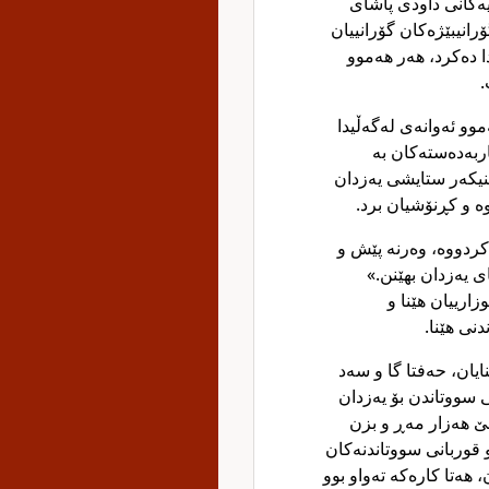
ەکانی داودی پاشای
نیبێژەکان گۆرانییان
ا دەکرد، هەر هەموو
.
موو ئەوانەی لەگەڵیدا
ربەدەستەکان بە
ینیکەر ستایشی یەزدان
ە و کڕنۆشیان برد.
 کردووە، وەرنە پێش و
 یەزدان بهێنن.»
ارییان هێنا و
نی هێنا.
یان، حەفتا گا و سەد
ی سووتاندن بۆ یەزدان
ێ هەزار مەڕ و بزن
و قوربانی سووتاندنەکان
، هەتا کارەکە تەواو بوو