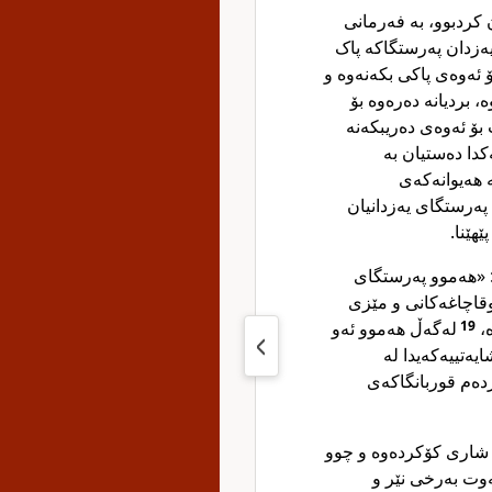
 کردبوو، بە فەرمانی
ەزدان پەرستگاکە پاک
ۆ ئەوەی پاکی بکەنەوە و
، بردیانە دەرەوە بۆ
بۆ ئەوەی دەریبکەنە
دا دەستیان بە
 هەیوانەکەی
ەرستگای یەزدانیان
هێنا.
ن: «هەموو پەرستگای
وقاچاغەکانی و مێزی
ە،
19
لەگەڵ هەموو ئەو
یەتییەکەیدا لە
ردەم قوربانگاکەی
 شاری کۆکردەوە و چوو
وت بەرخی نێر و