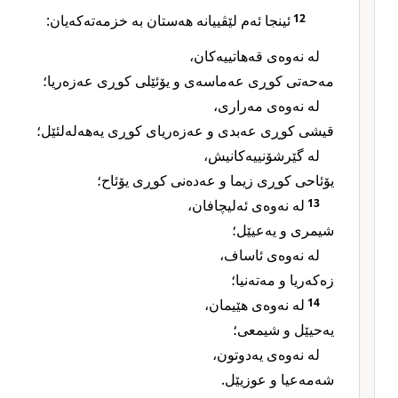
12
ئینجا ئەم لێڤییانە هەستان بە خزمەتەکەیان:
لە نەوەی قەهاتییەکان،
مەحەتی کوڕی عەماسەی و یۆئێلی کوڕی عەزەریا؛
لە نەوەی مەراری،
قیشی کوڕی عەبدی و عەزەریای کوڕی یەهەلەلئێل؛
لە گێرشۆنییەکانیش،
یۆئاحی کوڕی زیما و عەدەنی کوڕی یۆئاح؛
13
لە نەوەی ئەلیچافان،
شیمری و یەعیێل؛
لە نەوەی ئاساف،
زەکەریا و مەتەنیا؛
14
لە نەوەی هێیمان،
یەحیێل و شیمعی؛
لە نەوەی یەدوتون،
شەمەعیا و عوزیێل.