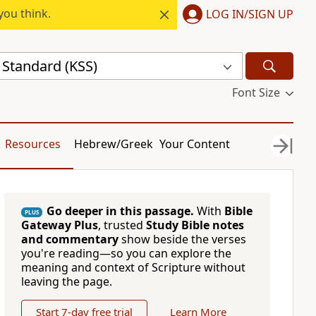
you think.
LOG IN/SIGN UP
 Standard (KSS)
Font Size
Resources
Hebrew/Greek
Your Content
Go deeper in this passage.
With
Bible
PLUS
Gateway Plus
, trusted
Study Bible notes
and commentary
show beside the verses
you're reading—so you can explore the
meaning and context of Scripture without
leaving the page.
Start 7-day free trial
Learn More