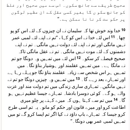
صحیح طریقے سے جانچ سکوں۔ اس سے میں صحیح اور غلط
کو جانچ سکو ں گا بغیر کسی عقل کے ان عظیم لوگوں
پر حکو مت کر نا نا ممکن ہے۔”
خدا وند خوش تھا کہ سلیمان نے ان چیزوں کے لئے اس کو پو
10
اس لئے خدا نے اس کو کہا ، “تم نے اپنے لئے لمبی عمر
11
چھا۔
نہیں مانگی اور تم نے اپنے لئے دولت نہیں مانگی۔ تم نے اپنے
دشمنوں کے لئے موت نہیں مانگی۔ تم نے عقل مانگی تاکہ
اس لئے میں تمہیں وہ دونگا جو تم
12
صحیح فیصلے کر سکو۔
نے مانگا ہے۔ میں تمہیں عقلمند اور ہوشیار بناؤ نگا۔ میں
تمہیں ہر اس شخص سے زیادہ عقلمند بناؤ نگا جو پہلے رہا ہے
میں تمہیں وہ چیزیں دونگا جو تم نے
13
اور تمہارے بعد رہے گا۔
نہیں مانگیں۔ تمہاری ساری زندگی میں تم دولت مند اور عزت
والے ہو گے۔ کو ئی دوسرا بادشاہ تمہارے جیسا عظیم نہیں ہو
میں تم سے کہتا ہوں کہ میرے کہنے پر چلو میری
14
گا۔
اطاعت کرو اور میرے قانون اور حکم کو مانو۔ یہ تم اسی طرح
کرو جیسا کہ تمہارے باپ داؤد نے کیا اگر تم ایسا کرو گے تو میں
تمہیں لمبی عمر بھی دونگا۔”