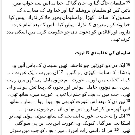
سلیمان جاگ گیا وہ جان گیا کہ خدا نے اس سے خواب میں
15
باتیں کیں تو سلیمان یروشلم گیا اور خدا وند کے معاہدے کے
صندوق کے سامنے کھڑا ہوا سلیمان بخور جلا کر نذرانہ پیش کیا
خدا وند کو ہمدردی کا نذرانہ پیش کیا۔ اس کے بعد تمام عہدہ
داروں اور قائدین کو دعوت دی جو حکومت کرنے میں اسکی مدد
کرتے تھے۔
سليمان کي عقلمندي کا ثبوت
ایک دن دو عورتیں جو فاحشہ تھیں سلیمان کے پاس آئیں وہ
16
ان میں سے ایک عورت نے
17
بادشاہ کے سامنے کھڑی ہو گئیں۔
کہا ، “جناب میں اور یہ عورت ہم دونوں ایک ہی گھر میں رہتے
ہیں۔ ہم دونوں حاملہ ہو ئیں اور بچوں کی پیدا ئش ہو نے والی
تھی۔ جب میں نے بچے کو جنم دیا تب یہ عورت میرے ساتھ تھی۔
تین دن کے بعد اس عورت کو بھی بچہ پیدا ہوا۔ ہمارے ساتھ
18
اس گھر میں کو ئی اور نہیں تھا وہاں ہم دونوں ہی تھے۔
ایک رات جب یہ عورت اپنے بچے کے ساتھ سوئی ہوئی تھی تو
19
اسکا بچہ مر گیا۔ کیونکہ وہ عورت اس بچہ پر ہی سو گئی
اس لئے اسی رات اس نے میرے بچے کو جب میں سوئی
20
تھی۔