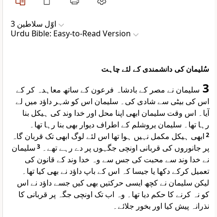
اوّل سلاطین 3
Urdu Bible: Easy-to-Read Version
سُلیمان کی دانشمندی کے لئے چاہت
3
سلیمان نے مصر کے بادشاہ فرعون کے ساتھ معاہدہ کر کے
اس کی بیٹی سے شادی کی۔ سلیمان اس کو شہر داؤد میں لے
آیا۔ اس وقت سلیمان ابھی اپنا محل اور خدا وند کی ہیکل بنا
رہا تھا۔ سلیمان یروشلم کے اطراف دیوار بھی بنا رہا تھا۔
ابھی ہیکل مکمل نہیں ہوا تھا اس لئے لوگ ابھی تک قربان گاہ
2
سلیمان
3
پر جانوروں کی قربانی اونچی جگہوں پر دے رہے تھے۔
نے خدا وند سے محبت کی جس سے وہ خدا وند کے قانون کی
تعمیل کرکے دکھا یا جیسا کہ اس کے باپ داؤد نے بھی کیا تھا۔
لیکن سلیمان نے کچھ ایسی حرکتیں بھی کیں جسے داؤد نے اس
کو نہ کرنے کا حکم دیا تھا۔ وہ اب تک اونچی جگہ پر قربانی کا
نذرانہ پیش کیا اور بخور جلائے۔