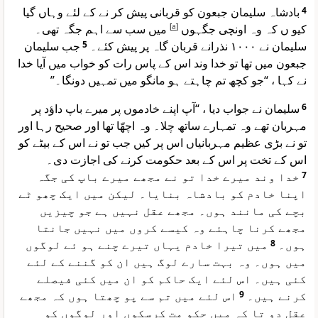
بادشاہ سلیمان جبعون کو قربانی پیش کر نے کے لئے وہاں گیا
4
میں سب سے اہم جگہ تھی۔
]
a
[
کیو ں کہ وہ اونچی جگہوں
جب سلیمان
5
سلیمان نے ۱۰۰۰ نذرانے قربان گاہ پر پیش کئے۔
جبعون میں تھا تو خدا وند اس کے پاس رات کو خواب میں آیا خدا
نے کہا ، “جو کچھ تم چاہتے ہو مانگو میں تمہیں دونگا۔”
سلیمان نے جواب دیا ، “آپ اپنے خادموں پر میرے باپ داؤد پر
6
مہربان تھے وہ تمہارے ساتھ چلا۔ وہ اچھّا تھا اور صحیح رہا اور
تو نے بڑی عظیم مہربانیاں اس پر کیں جب تو نے اس کے بیٹے کو
اس کے تخت پر اس کے بعد حکومت کرنے کی اجازت دی۔
خدا وند میرے خدا تو نے مجھے میرے باپ کی جگہ
7
اپنا خادم کو بادشاہ بنایا۔ لیکن میں ایک چھو ٹے
بچے کی مانند ہوں۔ مجھے عقل نہیں ہے جو چیزیں
مجھے کرنا چاہئے وہ کیسے کروں میں نہیں جانتا
میں تیرا خادم یہاں تیرے چنے ہو ئے لوگوں
8
ہوں۔
میں ہوں۔ وہ بہت سارے لوگ ہیں ان کو گننے کے لئے
کئی ہیں۔ اس لئے ایک حاکم کو ان میں کئی فیصلے
اس لئے میں تم سے پو چھتا ہوں کہ مجھے
9
کرنے ہیں۔
عقل دو تا کہ میں حکو مت کرسکوں اور لوگوں کو