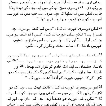
ہو ئی تھی بستر سے لے لیا اور وہ اپنا مردہ بچہ کو میرے بستر
دوسری صبح اٹھ کر میں اپنے بچے کو دودھ پلانا
21
پر رکھ دی۔
چاہی لیکن میں نے دیکھا کہ بچہ مردہ ہے جب میں نے غور سے
اس بچے کو دیکھا تو وہ میرا بچہ نہیں تھا۔”
لیکن دوسری عورت نے کہا ، “نہیں !تم غلط ہو مردہ بچہ
22
تمہارا ہے !” لیکن پہلی عورت نے کہا ، “نہیں ! تم غلط ہو مردہ
بچہ تمہارا ہے !” اور زندہ بچہ میرا ہے اس طرح وہ دونوں
عورتیں بادشاہ کے سامنے بحث و تکرار کر نے لگیں۔
بادشاہ سلیمان نے کہا ، “تم میں ہر ایک کہتی ہو
23
تب
24
کہ زندہ بچہ میرا ہے اور مردہ بچہ تیرا ہے۔”
اور
25
بادشاہ سلیمان نے اپنے ایک خادم کو تلوار لانے بھیجا۔
بادشاہ سلیمان نے کہا ، “ہم ایسا کریں گے کہ زندہ بچے کے دو
ٹکڑے کر کے دونوں عورت کو آدھا آدھا دے دیں گے۔”
اس پر دوسری عورت نے کہا ، “بالکل ٹھیک ہے۔ بچہ کے دو
26
ٹکڑے کر دیں تا کہ ہم میں سے کو ئی بھی اس بچہ کو نہ لے پائے
گا۔” لیکن پہلی عورت جو حقیقتاً زندہ بچہ کی ماں تھی اور اپنے
بچے کے لئے محبت اور ترس رکھتی تھی بادشاہ سے کہا ، “جناب