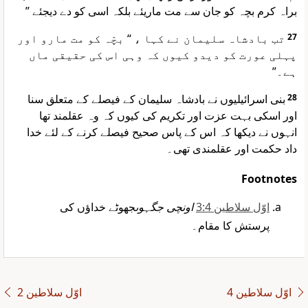
براہ کرم بچہ کو جان سے مت ماریئے بلکہ اسی کو دے دیجئے ”
تب بادشاہ سلیمان نے کہا ، “ بچّہ کو مت مارو اور
27
پہلی عورت کو دیدو کیوں کہ وہی اس کی حقیقی ماں
ہے۔”
بنی اسرائیلیوں نے بادشاہ سلیمان کے فیصلے کے متعلق سنا
28
اور اسکی بہت عزت اور تکریم کی کیوں کہ وہ عقلمند تھا
انہوں نے دیکھا کہ اس کے پاس صحیح فیصلے کرنے کے لئے خدا
داد حکمت اور عقلمندی تھی۔
Footnotes
اوّل سلاطین 3:4
اونچی جگہوں
جھوٹے خداؤں کی
پرستش کا مقام۔
اوّل سلاطین 4
اوّل سلاطین 2