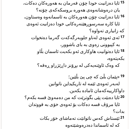
ئایا دەزانیت خودا چۆن فەرمان بە هەورەکان دەکات،
15
یان درەوشانەوەی هەورە بروسکەکەی چۆنە؟
ئایا دەزانیت چۆن هەورەکان بە ئاسمانەوە وەستاون،
16
ئایا کارە سەرسوڕهێنەرەکانی خودا دەزانیت ئەوەی
کە زانیاری تەواوە؟
ئەی ئەوەی لەناو جلوبەرگەکەت گەرما دەتخوات
17
بە کپبوونی زەوی بە بای باشوور،
ئایا دەتوانیت هاوکاری ئەو بکەیت ئاسمان بڵاو
18
بکەیتەوە،
کە وەک ئاوێنەیەکی لە بڕۆنز داڕێژراو ڕەقە؟
«پێمان بڵێ کە چی پێ بڵێین؛
19
لەبەر ئەوەی ئێمە لە تاریکیداین ناتوانین
داواکارییەکەمان ئامادە بکەین.
ئایا دەبێت پێی بگوترێت کە من دەمەوێ قسە بکەم؟
20
ئایا مرۆڤ قسە دەکات بۆ ئەوەی خۆی بە قووتدان
بدات؟
ئێستاش کەس ناتوانێت تەماشای خۆر بکات
21
کە لە ئاسماندا دەدرەوشێتەوە