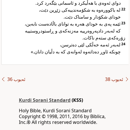
دوای ئەوەی با هەڵیکرد و ئاسمانی بێگەرد کرد.
لە باکوورەوە بە شکۆمەندییەکی زێڕین دێت،
22
خودای شکۆدار و سامناک دێت.
ئێمە پەی بە خودای هەرە بە توانای باڵادەست نابەین،
23
کە لەبەر دادپەروەرییە مەزنەکەی و ڕاستودروستییە
زۆرەکەی ستەم ناکات.
لەبەر ئەمە خەڵکی لێی دەترسن،
24
چونکە ئاوڕ دەداتەوە لەوانەی کە بە دڵیان دانان.»
ئەیوب 38
ئەیوب 36
Kurdi Sorani Standard
(KSS)
Holy Bible, Kurdi Sorani Standard
‪Copyright © 1998, 2011, 2016 by Biblica,
Inc‎.‎®‎‎ ‪All rights reserved worldwide‎.