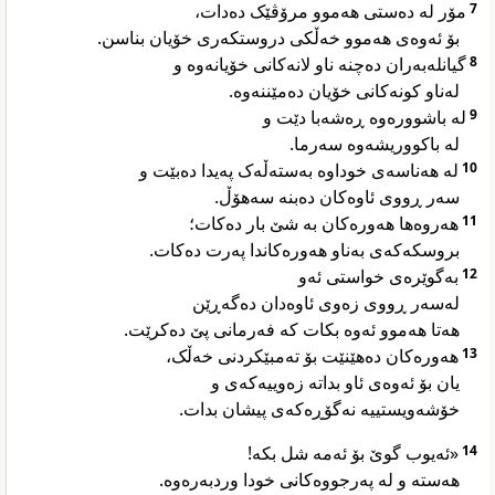
مۆر لە دەستی هەموو مرۆڤێک دەدات،
7
بۆ ئەوەی هەموو خەڵکی دروستکەری خۆیان بناسن.
گیانلەبەران دەچنە ناو لانەکانی خۆیانەوە و
8
لەناو کونەکانی خۆیان دەمێننەوە.
لە باشوورەوە ڕەشەبا دێت و
9
لە باکووریشەوە سەرما.
لە هەناسەی خوداوە بەستەڵەک پەیدا دەبێت و
10
سەر ڕووی ئاوەکان دەبنە سەهۆڵ.
هەروەها هەورەکان بە شێ بار دەکات؛
11
بروسکەکەی بەناو هەورەکاندا پەرت دەکات.
بەگوێرەی خواستی ئەو
12
لەسەر ڕووی زەوی ئاوەدان دەگەڕێن
هەتا هەموو ئەوە بکات کە فەرمانی پێ دەکرێت.
هەورەکان دەهێنێت بۆ تەمبێکردنی خەڵک،
13
یان بۆ ئەوەی ئاو بداتە زەوییەکەی و
خۆشەویستییە نەگۆڕەکەی پیشان بدات.
«ئەیوب گوێ بۆ ئەمە شل بکە!
14
هەستە و لە پەرجووەکانی خودا وردبەرەوە.