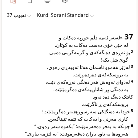
ئەیوب 37
Kurdi Sorani Standard
37
«لەبەر ئەمە دڵم خورپە دەکات و
لە جێی خۆی دەست دەکات بە کوتان.
بۆ نەڕەی دەنگەکەی و گرمەگرمی دەمی
2
گوێ شل بکە!
لەژێر هەموو ئاسمان هەتا ئەوپەڕی زەوی،
3
بە بروسکەکەی دەردەبڕێت.
لەدوای ئەوەش هەر دەنگی نەڕەکەی دێت،
4
بە دەنگی پڕ شانازییەکەی دەگرمێنێت.
کاتێک دەنگ دەداتەوە
بروسکەکەی ڕاناگرێت.
خودا بە دەنگێکی سەرسوڕهێنەر دەگرمێنێت؛
5
کاری مەزنی وا دەکات کە ئێمە تێیناگەین.
چونکە بە بەفر دەفەرموێت: ”بکەوە سەر زەوی،“
6
هەروەها بە تاوە باران دەفەرموێت: ”بە لێزمە ببارێ.“