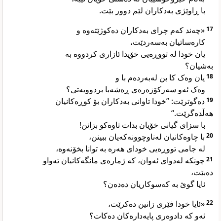
با ڕاوێژی بەدکاران لێم دوور بێت.
«چەند کەم چرای بەدکاران دەکوژێتەوە و
17
کارەساتیان بەسەردێت،
یان خودا لە تووڕەیی خۆیدا ئازاری کردووە بە
بەشیان؟
یان وەک کا بن لەبەردەم با و
18
وەک ئەو سەرکۆزەرەی ڕەشەبا بردوویەتی؟
دەگوترێت: ”خودا تاوانی بەدکاران بۆ کوڕەکانیان
19
هەڵدەگرێت.“
با سزای گیانی خۆیان بدات تاوەکو بزانن!
با چاوەکانیان لەناوچوونەکەیان ببینن،
20
لە جامی تووڕەیی خودای هەرە بە توانا بخۆنەوە،
چونکە لەدوای ئەوان، کە ژمارەی مانگەکانیان تەواو
21
دەبێت،
ئایا گوێ بە کەسوکاریان دەدەن؟
«ئایا خودا فێری زانین دەکرێت،
22
ئەو کە دادوەری پایەدارەکان دەکات؟