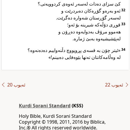
کێ سزای دەدات لەسەر ئەوەی کردوویەتی؟
ئەو بەرەو گۆڕەکان دەبردرێت و
32
لەسەر گۆڕستان شەوارە دەگرێت.
قوڕی دۆڵەکە شیرینە بۆ ئەو؛
33
هەموو مرۆڤ بەدوایەوە دەڕۆن و
لەپێشیشیەوە بەبێ ژمارە.
«ئیتر چۆن بە قسەی پڕوپووچ دڵنەواییم دەدەنەوە؟
34
لە وەڵامەکانتان تەنها بێوەفایی دەبینم!»
ئەیوب 22
ئەیوب 20
Kurdi Sorani Standard
(KSS)
Holy Bible, Kurdi Sorani Standard
‪Copyright © 1998, 2011, 2016 by Biblica,
Inc‎.‎®‎‎ ‪All rights reserved worldwide‎.