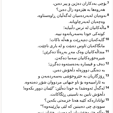
بۆچی بەدکاران دەژین و پیر دەبن،
7
هەروەها بە هێزەوە زاڵ دەبن؟
نەوەیان لەبەردەمیان لەگەڵیان ڕاوەستاوە،
8
وەچەیان لەبەرچاویانە.
ماڵەکانیان لە ترس دڵنیایە؛
9
کوتەکی خودا بەسەریانەوە نییە.
گایەکەیان دەپەڕێت و هەڵە ناکات؛
10
مانگاکەیان ئاوس دەبێت و لە باری ناچێت.
منداڵەکانیان وەک مەڕ بەڕەڵا دەکرێن؛
11
شیرەخۆرەکانیان سەما دەکەن.
دەف و قیسارە بەدەستەوە دەگرن؛
12
بە دەنگی دووزەلە دڵخۆش دەبن.
ڕۆژگاریان بە خێروخۆشی بەسەردەبەن و
13
بە ئارامییەوە بۆ ناو جیهانی مردووان شۆڕ دەبنەوە.
لەگەڵ ئەوەشدا بە خودا دەڵێن: ”لێمان دوور بکەوە!
14
دڵخۆش نابین بە ناسینی ڕێگاکانت.
توانادارەکە کێیە هەتا خزمەتی بکەین؟
15
سوودی چی دەبینین کە لێی بپاڕێینەوە؟“
بەڵام خێروخۆشییان لە دەستی خۆیان نییە،
16