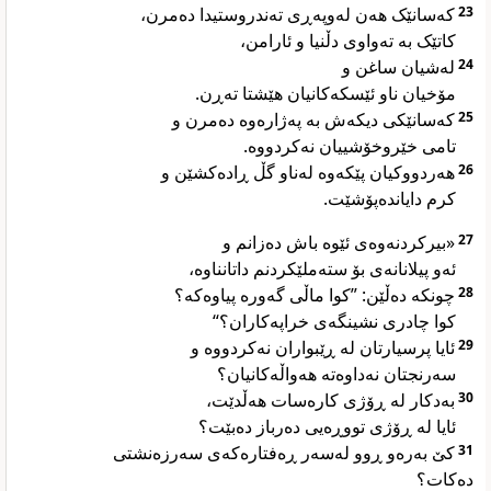
کەسانێک هەن لەوپەڕی تەندروستیدا دەمرن،
23
کاتێک بە تەواوی دڵنیا و ئارامن،
لەشیان ساغن و
24
مۆخیان ناو ئێسکەکانیان هێشتا تەڕن.
کەسانێکی دیکەش بە پەژارەوە دەمرن و
25
تامی خێروخۆشییان نەکردووە.
هەردووکیان پێکەوە لەناو گڵ ڕادەکشێن و
26
کرم دایاندەپۆشێت.
«بیرکردنەوەی ئێوە باش دەزانم و
27
ئەو پیلانانەی بۆ ستەملێکردنم داتانناوە،
چونکە دەڵێن: ”کوا ماڵی گەورە پیاوەکە؟
28
کوا چادری نشینگەی خراپەکاران؟“
ئایا پرسیارتان لە ڕێبواران نەکردووە و
29
سەرنجتان نەداوەتە هەواڵەکانیان؟
بەدکار لە ڕۆژی کارەسات هەڵدێت،
30
ئایا لە ڕۆژی تووڕەیی دەرباز دەبێت؟
کێ بەرەو ڕوو لەسەر ڕەفتارەکەی سەرزەنشتی
31
دەکات؟