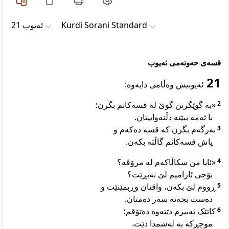
ئەیوب 21
Kurdi Sorani Standard
قسەی حەوتەمی ئەیوب
21
ئەیوبیش وەڵامی دایەوە:
«بە گوێگرتن گوێ لە قسەکانم بگرن؛
2
با ئەمە ببێتە دڵنەواییتان.
بەرگەم بگرن کە قسە دەکەم و
3
پاش قسەکانم گاڵتە بکەن.
«ئایا من سکاڵاکەم لە مرۆڤە؟
4
بۆچی ئارامیم لێ نەبڕێت؟
ڕووم لێ بکەن، واقتان وڕبمێنێت و
5
دەست بخەنە سەر دەمتان.
کاتێک بەبیرم دێتەوە دەتۆقم؛
6
موچڕکە بە لەشمدا دێت.