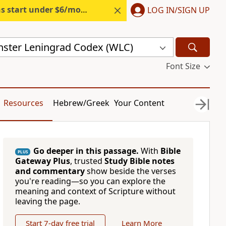
s start under $6/month.
Start free.
LOG IN/SIGN UP
ster Leningrad Codex (WLC)
Font Size
Resources
Hebrew/Greek
Your Content
Go deeper in this passage.
With
Bible
PLUS
Gateway Plus
, trusted
Study Bible notes
and commentary
show beside the verses
you're reading—so you can explore the
meaning and context of Scripture without
leaving the page.
Start 7-day free trial
Learn More