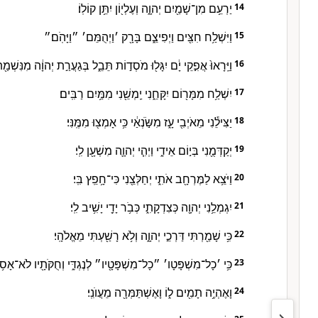
יַרְעֵ֥ם מִן־שָׁמַ֖יִם יְהוָ֑ה וְעֶלְי֖וֹן יִתֵּ֥ן קוֹלֽוֹ׃
14
וַיִּשְׁלַ֥ח חִצִּ֖ים וַיְפִיצֵ֑ם בָּרָ֖ק ׳וַיְהֻמֵּם׳ ״וַיָּהֹֽם׃״
15
וַיֵּֽרָאוּ֙ אֲפִ֣קֵי יָ֔ם יִגָּל֖וּ מֹסְד֣וֹת תֵּבֵ֑ל בְּגַעֲרַ֣ת יְהוָ֔ה מִנִּשְׁמַ֖ת
16
יִשְׁלַ֥ח מִמָּר֖וֹם יִקָּחֵ֑נִי יַֽמְשֵׁ֖נִי מִמַּ֥יִם רַבִּֽים׃
17
יַצִּילֵ֕נִי מֵאֹיְבִ֖י עָ֑ז מִשֹּׂ֣נְאַ֔י כִּ֥י אָמְצ֖וּ מִמֶּֽנִּי׃
18
יְקַדְּמֻ֖נִי בְּי֣וֹם אֵידִ֑י וַיְהִ֧י יְהוָ֛ה מִשְׁעָ֖ן לִֽי׃
19
וַיֹּצֵ֥א לַמֶּרְחָ֖ב אֹתִ֑י יְחַלְּצֵ֖נִי כִּי־חָ֥פֵֽץ בִּֽי׃
20
יִגְמְלֵ֥נִי יְהוָ֖ה כְּצִדְקָתִ֑י כְּבֹ֥ר יָדַ֖י יָשִׁ֥יב לִֽי׃
21
כִּ֥י שָׁמַ֖רְתִּי דַּרְכֵ֣י יְהוָ֑ה וְלֹ֥א רָשַׁ֖עְתִּי מֵאֱלֹהָֽי׃
22
כִּ֥י ׳כָל־מִשְׁפָּטָו׳ ״כָל־מִשְׁפָּטָ֖יו״ לְנֶגְדִּ֑י וְחֻקֹּתָ֖יו לֹא־אָס֥וּ
23
וָאֶהְיֶ֥ה תָמִ֖ים ל֑וֹ וָאֶשְׁתַּמְּרָ֖ה מֵעֲוֺנִֽי׃
24