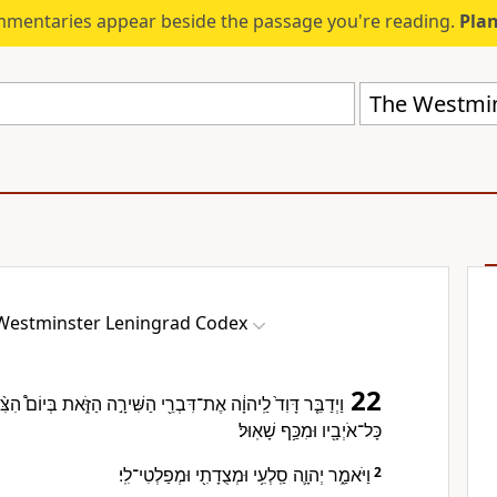
mmentaries appear beside the passage you're reading.
Plan
The Westmin
Westminster Leningrad Codex
22
וַיְדַבֵּ֤ר דָּוִד֙ לַֽיהוָ֔ה אֶת־דִּבְרֵ֖י הַשִּׁירָ֣ה הַזֹּ֑את בְּיוֹם֩ הִצִּ
כָּל־אֹיְבָ֖יו וּמִכַּ֥ף שָׁאֽוּל׃
וַיֹּאמַ֑ר יְהוָ֛ה סַֽלְעִ֥י וּמְצֻדָתִ֖י וּמְפַלְטִי־לִֽי׃
2