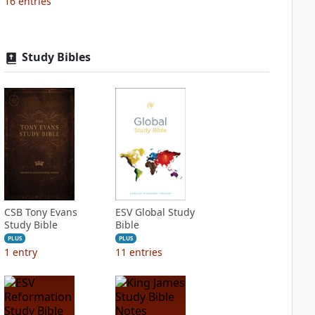
16
entries
Study Bibles
CSB Tony Evans
ESV Global Study
Study Bible
Bible
PLUS
PLUS
1
entry
11
entries