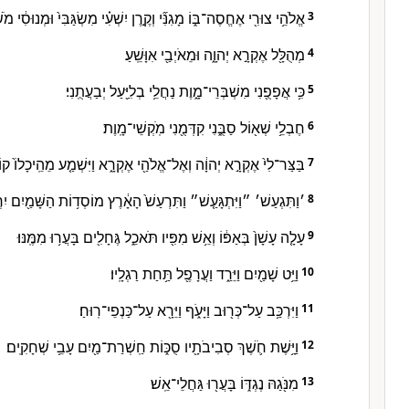
אֱלֹהֵ֥י צוּרִ֖י אֶחֱסֶה־בּ֑וֹ מָגִנִּ֞י וְקֶ֣רֶן יִשְׁעִ֗י מִשְׂגַּבִּי֙ וּמְנוּסִ֔י מֹ
3
מְהֻלָּ֖ל אֶקְרָ֣א יְהוָ֑ה וּמֵאֹיְבַ֖י אִוָּשֵֽׁעַ׃
4
כִּ֥י אֲפָפֻ֖נִי מִשְׁבְּרֵי־מָ֑וֶת נַחֲלֵ֥י בְלִיַּ֖עַל יְבַעֲתֻֽנִי׃
5
חֶבְלֵ֥י שְׁא֖וֹל סַבֻּ֑נִי קִדְּמֻ֖נִי מֹֽקְשֵׁי־מָֽוֶת׃
6
בַּצַּר־לִי֙ אֶקְרָ֣א יְהוָ֔ה וְאֶל־אֱלֹהַ֖י אֶקְרָ֑א וַיִּשְׁמַ֤ע מֵהֵֽיכָלוֹ֙ קוֹלִ֔י 
7
׳וַתִּגְעַשׁ׳ ״וַיִּתְגָּעַ֤שׁ״ וַתִּרְעַשׁ֙ הָאָ֔רֶץ מוֹסְד֥וֹת הַשָּׁמַ֖יִם יִרְגָּ֑זוּ
8
עָלָ֤ה עָשָׁן֙ בְּאַפּ֔וֹ וְאֵ֥שׁ מִפִּ֖יו תֹּאכֵ֑ל גֶּחָלִ֖ים בָּעֲר֥וּ מִמֶּֽנּוּ׃
9
וַיֵּ֥ט שָׁמַ֖יִם וַיֵּרַ֑ד וַעֲרָפֶ֖ל תַּ֥חַת רַגְלָֽיו׃
10
וַיִּרְכַּ֥ב עַל־כְּר֖וּב וַיָּעֹ֑ף וַיֵּרָ֖א עַל־כַּנְפֵי־רֽוּחַ׃
11
וַיָּ֥שֶׁת חֹ֛שֶׁךְ סְבִיבֹתָ֖יו סֻכּ֑וֹת חַֽשְׁרַת־מַ֖יִם עָבֵ֥י שְׁחָקִֽים׃
12
מִנֹּ֖גַהּ נֶגְדּ֑וֹ בָּעֲר֖וּ גַּחֲלֵי־אֵֽשׁ׃
13