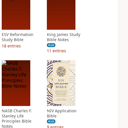
ESV Reformation
King James Study
Study Bible
Bible Notes
18
entries
PLUS
11
entries
NASB Charles F.
NIV Application
Stanley Life
Bible
Principles Bible
PLUS
Notes
9
entries