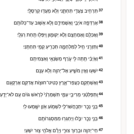
תַּרְחִ֥יב צַעֲדִ֖י תַּחְתֵּ֑נִי וְלֹ֥א מָעֲד֖וּ קַרְסֻלָּֽי׃
37
אֶרְדְּפָ֥ה אֹיְבַ֖י וָאַשְׁמִידֵ֑ם וְלֹ֥א אָשׁ֖וּב עַד־כַּלּוֹתָֽם׃
38
וָאֲכַלֵּ֥ם וָאֶמְחָצֵ֖ם וְלֹ֣א יְקוּמ֑וּן וַֽיִּפְּל֖וּ תַּ֥חַת רַגְלָֽי׃
39
וַתַּזְרֵ֥נִי חַ֖יִל לַמִּלְחָמָ֑ה תַּכְרִ֥יעַ קָמַ֖י תַּחְתֵּֽנִי׃
40
וְאֹ֣יְבַ֔י תַּ֥תָּה לִּ֖י עֹ֑רֶף מְשַׂנְאַ֖י וָאַצְמִיתֵֽם׃
41
יִשְׁע֖וּ וְאֵ֣ין מֹשִׁ֑יעַ אֶל־יְהוָ֖ה וְלֹ֥א עָנָֽם׃
42
וְאֶשְׁחָקֵ֖ם כַּעֲפַר־אָ֑רֶץ כְּטִיט־חוּצ֥וֹת אֲדִקֵּ֖ם אֶרְקָעֵֽם׃
43
וַֽתְּפַלְּטֵ֔נִי מֵרִיבֵ֖י עַמִּ֑י תִּשְׁמְרֵ֙נִי֙ לְרֹ֣אשׁ גּוֹיִ֔ם עַ֥ם לֹא־יָדַ֖עְתִ
44
בְּנֵ֥י נֵכָ֖ר יִתְכַּֽחֲשׁוּ־לִ֑י לִשְׁמ֥וֹעַ אֹ֖זֶן יִשָּׁ֥מְעוּ לִֽי׃
45
בְּנֵ֥י נֵכָ֖ר יִבֹּ֑לוּ וְיַחְגְּר֖וּ מִמִּסְגְּרוֹתָֽם׃
46
חַי־יְהוָ֖ה וּבָר֣וּךְ צוּרִ֑י וְיָרֻ֕ם אֱלֹהֵ֖י צ֥וּר יִשְׁעִֽי׃
47