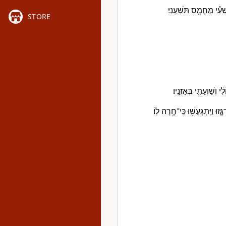
שִׁעִ֕י מֵחָמָ֖ס תֹּשִׁעֵֽנִי׃
STORE
וְשַׁוְעָתִ֖י בְּאָזְנָֽיו׃
 וַיִּֽתְגָּעֲשׁ֖וּ כִּֽי־חָ֥רָה לֽוֹ׃