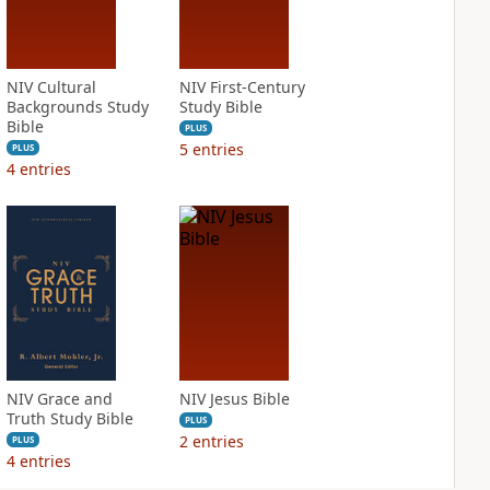
NIV Cultural
NIV First-Century
Backgrounds Study
Study Bible
Bible
PLUS
5
entries
PLUS
4
entries
NIV Grace and
NIV Jesus Bible
Truth Study Bible
PLUS
2
entries
PLUS
4
entries