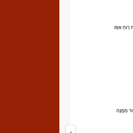
 ר֥וּחַ אַפּֽוֹ׃
ר מִמֶּֽנָּה׃