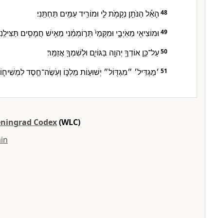
הָאֵ֕ל הַנֹּתֵ֥ן נְקָמֹ֖ת לִ֑י וּמוֹרִ֥יד עַמִּ֖ים תַּחְתֵּֽנִי׃
48
וּמוֹצִיאִ֖י מֵאֹֽיְבָ֑י וּמִקָּמַי֙ תְּר֣וֹמְמֵ֔נִי מֵאִ֥ישׁ חֲמָסִ֖ים תַּצִּילֵֽנִי
49
עַל־כֵּ֛ן אוֹדְךָ֥ יְהוָ֖ה בַּגּוֹיִ֑ם וּלְשִׁמְךָ֖ אֲזַמֵּֽר׃
50
׳מַגְדִּיל׳ ״מִגְדּ֖וֹל״ יְשׁוּע֣וֹת מַלְכּ֑וֹ וְעֹֽשֶׂה־חֶ֧סֶד לִמְשִׁיח֛וֹ ל
51
eningrad Codex
(WLC)
in