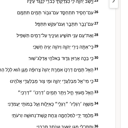
וַיָּ֧שֶׁב יְהוָ֛ה לִ֖י כְּצִדְקָתִ֑י כְּבֹרִ֖י לְנֶ֥גֶד עֵינָֽיו׃
25
עִם־חָסִ֖יד תִּתְחַסָּ֑ד עִם־גִּבּ֥וֹר תָּמִ֖ים תִּתַּמָּֽם׃
26
עִם־נָבָ֖ר תִּתָּבָ֑ר וְעִם־עִקֵּ֖שׁ תִּתַּפָּֽל׃
27
וְאֶת־עַ֥ם עָנִ֖י תּוֹשִׁ֑יעַ וְעֵינֶ֖יךָ עַל־רָמִ֥ים תַּשְׁפִּֽיל׃
28
כִּֽי־אַתָּ֥ה נֵירִ֖י יְהוָ֑ה וַיהוָ֖ה יַגִּ֥יהַּ חָשְׁכִּֽי׃
29
כִּ֥י בְכָ֖ה אָר֣וּץ גְּד֑וּד בֵּאלֹהַ֖י אֲדַלֶּג־שֽׁוּר׃
30
הָאֵ֖ל תָּמִ֣ים דַּרְכּ֑וֹ אִמְרַ֤ת יְהוָה֙ צְרוּפָ֔ה מָגֵ֣ן ה֔וּא לְכֹ֖ל הַחֹ
31
כִּ֥י מִי־אֵ֖ל מִבַּלְעֲדֵ֣י יְהוָ֑ה וּמִ֥י צ֖וּר מִֽבַּלְעֲדֵ֥י אֱלֹהֵֽינוּ׃
32
הָאֵ֥ל מָעוּזִּ֖י חָ֑יִל וַיַּתֵּ֥ר תָּמִ֖ים ׳דַּרְכּוֹ׳ ״דַּרְכִּֽי׃״
33
מְשַׁוֶּ֥ה ׳רַגְלָיו׳ ״רַגְלַ֖י״ כָּאַיָּל֑וֹת וְעַ֥ל בָּמוֹתַ֖י יַעֲמִדֵֽנִי׃
34
מְלַמֵּ֥ד יָדַ֖י לַמִּלְחָמָ֑ה וְנִחַ֥ת קֶֽשֶׁת־נְחוּשָׁ֖ה זְרֹעֹתָֽי׃
35
וַתִּתֶּן־לִ֖י מָגֵ֣ן יִשְׁעֶ֑ךָ וַעֲנֹתְךָ֖ תַּרְבֵּֽנִי׃
36