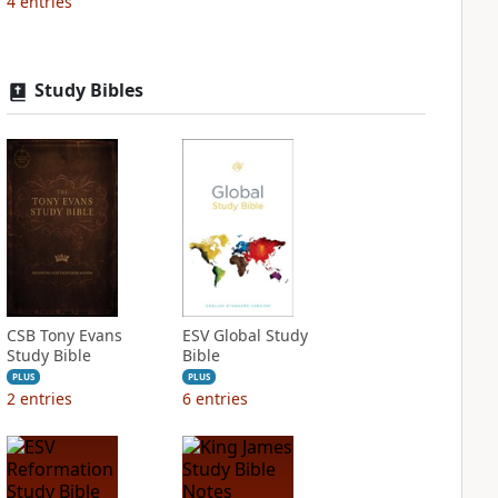
4
entries
Study Bibles
CSB Tony Evans
ESV Global Study
Study Bible
Bible
PLUS
PLUS
2
entries
6
entries