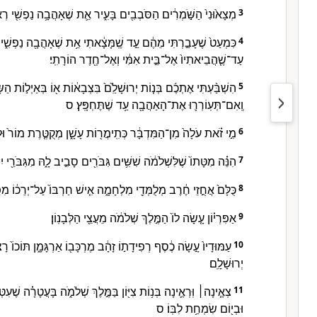
מְצָא֙וּנִי֙ הַשֹּׁ֣מְרִ֔ים הַסֹּבְבִ֖ים בָּעִ֑יר אֵ֛ת שֶׁאָהֲבָ֥ה נַפְשִׁ֖י רְא
3
כִּמְעַט֙ שֶׁעָבַ֣רְתִּי מֵהֶ֔ם עַ֣ד שֶֽׁמָּצָ֔אתִי אֵ֥ת שֶׁאָהֲבָ֖ה נַפְשִׁ֑י אֲחַ
4
עַד־שֶׁ֤הֲבֵיאתִיו֙ אֶל־בֵּ֣ית אִמִּ֔י וְאֶל־חֶ֖דֶר הוֹרָתִֽי׃
הִשְׁבַּ֨עְתִּי אֶתְכֶ֜ם בְּנ֤וֹת יְרוּשָׁלִַ֙ם֙ בִּצְבָא֔וֹת א֖וֹ בְּאַיְל֣וֹת הַ
5
וְֽאִם־תְּעֽוֹרְר֛וּ אֶת־הָאַהֲבָ֖ה עַ֥ד שֶׁתֶּחְפָּֽץ׃ ס
מִ֣י זֹ֗את עֹלָה֙ מִן־הַמִּדְבָּ֔ר כְּתִֽימֲר֖וֹת עָשָׁ֑ן מְקֻטֶּ֤רֶת מוֹר֙ וּלְ
6
הִנֵּ֗ה מִטָּתוֹ֙ שֶׁלִּשְׁלֹמֹ֔ה שִׁשִּׁ֥ים גִּבֹּרִ֖ים סָבִ֣יב לָ֑הּ מִגִּבֹּרֵ֖י יִש
7
כֻּלָּם֙ אֲחֻ֣זֵי חֶ֔רֶב מְלֻמְּדֵ֖י מִלְחָמָ֑ה אִ֤ישׁ חַרְבּוֹ֙ עַל־יְרֵכ֔וֹ מִפ
8
אַפִּרְי֗וֹן עָ֤שָׂה לוֹ֙ הַמֶּ֣לֶךְ שְׁלֹמֹ֔ה מֵעֲצֵ֖י הַלְּבָנֽוֹן׃
9
עַמּוּדָיו֙ עָ֣שָׂה כֶ֔סֶף רְפִידָת֣וֹ זָהָ֔ב מֶרְכָּב֖וֹ אַרְגָּמָ֑ן תּוֹכוֹ֙ ר
10
יְרוּשָׁלִָֽם׃
צְאֶ֧ינָה׀ וּֽרְאֶ֛ינָה בְּנ֥וֹת צִיּ֖וֹן בַּמֶּ֣לֶךְ שְׁלֹמֹ֑ה בָּעֲטָרָ֗ה שֶׁעִטְּ
11
וּבְי֖וֹם שִׂמְחַ֥ת לִבּֽוֹ׃ ס