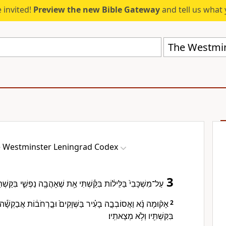
 invited!
Preview the new Bible Gateway
and tell us what 
The Westmin
 Westminster Leningrad Codex
3
עַל־מִשְׁכָּבִי֙ בַּלֵּיל֔וֹת בִּקַּ֕שְׁתִּי אֵ֥ת שֶׁאָהֲבָ֖ה נַפְשִׁ֑י בִּקַּשְׁתִ
אָק֨וּמָה נָּ֜א וַאֲסוֹבְבָ֣ה בָעִ֗יר בַּשְּׁוָקִים֙ וּבָ֣רְחֹב֔וֹת אֲבַקְשָׁ֕ה
2
בִּקַּשְׁתִּ֖יו וְלֹ֥א מְצָאתִֽיו׃