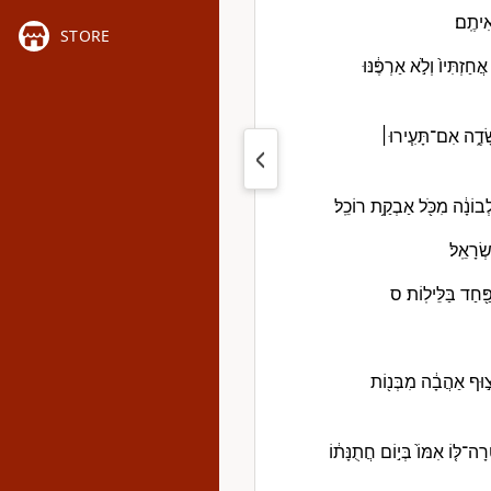
ִיתֶֽם׃
STORE
זְתִּיו֙ וְלֹ֣א אַרְפֶּ֔נּוּ
שָּׂדֶ֑ה אִם־תָּעִ֧ירוּ׀
בוֹנָ֔ה מִכֹּ֖ל אַבְקַ֥ת רוֹכֵֽל׃
ְׂרָאֵֽל׃
ַּ֖חַד בַּלֵּילֽוֹת׃ ס
ָצ֣וּף אַהֲבָ֔ה מִבְּנ֖וֹת
רָה־לּ֤וֹ אִמּוֹ֙ בְּי֣וֹם חֲתֻנָּת֔וֹ