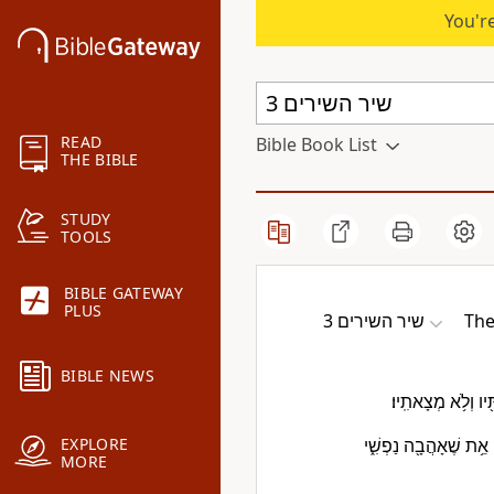
You're
READ
Bible Book List
THE BIBLE
STUDY
TOOLS
BIBLE GATEWAY
PLUS
שיר השירים 3
The
BIBLE NEWS
ּ֖יו וְלֹ֥א מְצָאתִֽיו׃
 אֵ֥ת שֶׁאָהֲבָ֖ה נַפְשִׁ֑י
EXPLORE
MORE