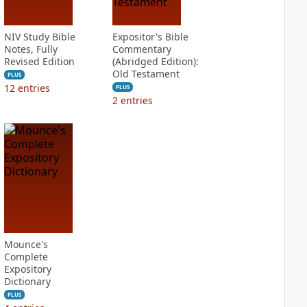
NIV Study Bible
Expositor's Bible
Notes, Fully
Commentary
Revised Edition
(Abridged Edition):
Old Testament
PLUS
12
entries
PLUS
2
entries
Mounce's
Complete
Expository
Dictionary
PLUS