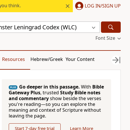
you think.
LOG IN/SIGN UP
ster Leningrad Codex (WLC)
Font Size
Resources
Hebrew/Greek
Your Content
Go deeper in this passage.
With
Bible
PLUS
Gateway Plus
, trusted
Study Bible notes
and commentary
show beside the verses
you're reading—so you can explore the
meaning and context of Scripture without
leaving the page.
Start 7-day free trial
Learn More