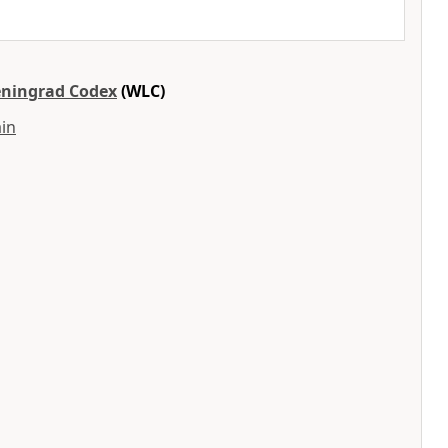
eningrad Codex
(WLC)
in