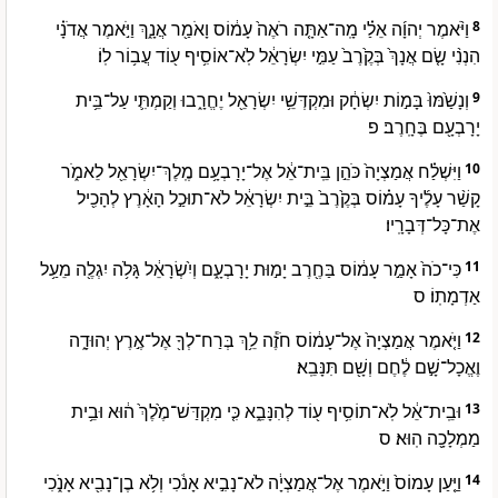
וַיֹּ֨אמֶר יְהוָ֜ה אֵלַ֗י מָֽה־אַתָּ֤ה רֹאֶה֙ עָמ֔וֹס וָאֹמַ֖ר אֲנָ֑ךְ וַיֹּ֣אמֶר אֲדֹנָ֗י
8
הִנְנִ֨י שָׂ֤ם אֲנָךְ֙ בְּקֶ֙רֶב֙ עַמִּ֣י יִשְׂרָאֵ֔ל לֹֽא־אוֹסִ֥יף ע֖וֹד עֲב֥וֹר לֽוֹ׃
וְנָשַׁ֙מּוּ֙ בָּמ֣וֹת יִשְׂחָ֔ק וּמִקְדְּשֵׁ֥י יִשְׂרָאֵ֖ל יֶחֱרָ֑בוּ וְקַמְתִּ֛י עַל־בֵּ֥ית
9
יָרָבְעָ֖ם בֶּחָֽרֶב׃ פ
וַיִּשְׁלַ֗ח אֲמַצְיָה֙ כֹּהֵ֣ן בֵּֽית־אֵ֔ל אֶל־יָרָבְעָ֥ם מֶֽלֶךְ־יִשְׂרָאֵ֖ל לֵאמֹ֑ר
10
קָשַׁ֨ר עָלֶ֜יךָ עָמ֗וֹס בְּקֶ֙רֶב֙ בֵּ֣ית יִשְׂרָאֵ֔ל לֹא־תוּכַ֣ל הָאָ֔רֶץ לְהָכִ֖יל
אֶת־כָּל־דְּבָרָֽיו׃
כִּי־כֹה֙ אָמַ֣ר עָמ֔וֹס בַּחֶ֖רֶב יָמ֣וּת יָרָבְעָ֑ם וְיִ֨שְׂרָאֵ֔ל גָּלֹ֥ה יִגְלֶ֖ה מֵעַ֥ל
11
אַדְמָתֽוֹ׃ ס
וַיֹּ֤אמֶר אֲמַצְיָה֙ אֶל־עָמ֔וֹס חֹזֶ֕ה לֵ֥ךְ בְּרַח־לְךָ֖ אֶל־אֶ֣רֶץ יְהוּדָ֑ה
12
וֶאֱכָל־שָׁ֣ם לֶ֔חֶם וְשָׁ֖ם תִּנָּבֵֽא׃
וּבֵֽית־אֵ֔ל לֹֽא־תוֹסִ֥יף ע֖וֹד לְהִנָּבֵ֑א כִּ֤י מִקְדַּשׁ־מֶ֙לֶךְ֙ ה֔וּא וּבֵ֥ית
13
מַמְלָכָ֖ה הֽוּא׃ ס
וַיַּ֤עַן עָמוֹס֙ וַיֹּ֣אמֶר אֶל־אֲמַצְיָ֔ה לֹא־נָבִ֣יא אָנֹ֔כִי וְלֹ֥א בֶן־נָבִ֖יא אָנֹ֑כִי
14