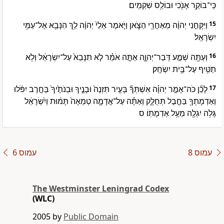
כִּֽי־בוֹקֵ֥ר אָנֹ֖כִי וּבוֹלֵ֥ס שִׁקְמִֽים׃
וַיִּקָּחֵ֣נִי יְהוָ֔ה מֵאַחֲרֵ֖י הַצֹּ֑אן וַיֹּ֤אמֶר אֵלַי֙ יְהוָ֔ה לֵ֥ךְ הִנָּבֵ֖א אֶל־עַמִּ֥י
15
יִשְׂרָאֵֽל׃
וְעַתָּ֖ה שְׁמַ֣ע דְּבַר־יְהוָ֑ה אַתָּ֣ה אֹמֵ֗ר לֹ֤א תִנָּבֵא֙ עַל־יִשְׂרָאֵ֔ל וְלֹ֥א
16
תַטִּ֖יף עַל־בֵּ֥ית יִשְׂחָֽק׃
לָכֵ֞ן כֹּה־אָמַ֣ר יְהוָ֗ה אִשְׁתְּךָ֞ בָּעִ֤יר תִּזְנֶה֙ וּבָנֶ֤יךָ וּבְנֹתֶ֙יךָ֙ בַּחֶ֣רֶב יִפֹּ֔לוּ
17
וְאַדְמָתְךָ֖ בַּחֶ֣בֶל תְּחֻלָּ֑ק וְאַתָּ֗ה עַל־אֲדָמָ֤ה טְמֵאָה֙ תָּמ֔וּת וְיִ֨שְׂרָאֵ֔ל
גָּלֹ֥ה יִגְלֶ֖ה מֵעַ֥ל אַדְמָתֽוֹ׃ ס
עמוס 8
עמוס 6
The Westminster Leningrad Codex
(WLC)
2005 by
Public Domain