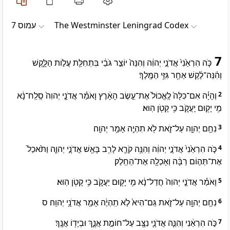
עמוס 7
The Westminster Leningrad Codex
7
כֹּ֤ה הִרְאַ֙נִי֙ אֲדֹנָ֣י יְהוִ֔ה וְהִנֵּה֙ יוֹצֵ֣ר גֹּבַ֔י בִּתְחִלַּ֖ת עֲל֣וֹת הַלָּ֑קֶשׁ
וְהִ֨נֵּה־לֶ֔קֶשׁ אַחַ֖ר גִּזֵּ֥י הַמֶּֽלֶךְ׃
וְהָיָ֗ה אִם־כִּלָּה֙ לֶֽאֱכוֹל֙ אֶת־עֵ֣שֶׂב הָאָ֔רֶץ וָאֹמַ֗ר אֲדֹנָ֤י יְהוִה֙ סְֽלַֽח־נָ֔א
2
מִ֥י יָק֖וּם יַֽעֲקֹ֑ב כִּ֥י קָטֹ֖ן הֽוּא׃
נִחַ֥ם יְהוָ֖ה עַל־זֹ֑את לֹ֥א תִהְיֶ֖ה אָמַ֥ר יְהוָֽה׃
3
כֹּ֤ה הִרְאַ֙נִי֙ אֲדֹנָ֣י יְהוִ֔ה וְהִנֵּ֥ה קֹרֵ֛א לָרִ֥ב בָּאֵ֖שׁ אֲדֹנָ֣י יְהוִ֑ה וַתֹּ֙אכַל֙
4
אֶת־תְּה֣וֹם רַבָּ֔ה וְאָכְלָ֖ה אֶת־הַחֵֽלֶק׃
וָאֹמַ֗ר אֲדֹנָ֤י יְהוִה֙ חֲדַל־נָ֔א מִ֥י יָק֖וּם יַעֲקֹ֑ב כִּ֥י קָטֹ֖ן הֽוּא׃
5
נִחַ֥ם יְהוָ֖ה עַל־זֹ֑את גַּם־הִיא֙ לֹ֣א תִֽהְיֶ֔ה אָמַ֖ר אֲדֹנָ֥י יְהוִֽה׃ ס
6
כֹּ֣ה הִרְאַ֔נִי וְהִנֵּ֧ה אֲדֹנָ֛י נִצָּ֖ב עַל־חוֹמַ֣ת אֲנָ֑ךְ וּבְיָד֖וֹ אֲנָֽךְ׃
7