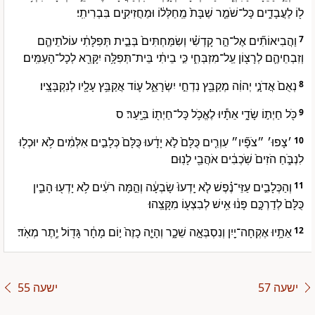
ל֖וֹ לַעֲבָדִ֑ים כָּל־שֹׁמֵ֤ר שַׁבָּת֙ מֵֽחַלְּל֔וֹ וּמַחֲזִיקִ֖ים בִּבְרִיתִֽי׃
וַהֲבִיאוֹתִ֞ים אֶל־הַ֣ר קָדְשִׁ֗י וְשִׂמַּחְתִּים֙ בְּבֵ֣ית תְּפִלָּתִ֔י עוֹלֹתֵיהֶ֧ם
7
וְזִבְחֵיהֶ֛ם לְרָצ֖וֹן עַֽל־מִזְבְּחִ֑י כִּ֣י בֵיתִ֔י בֵּית־תְּפִלָּ֥ה יִקָּרֵ֖א לְכָל־הָעַמִּֽים׃
נְאֻם֙ אֲדֹנָ֣י יְהוִ֔ה מְקַבֵּ֖ץ נִדְחֵ֣י יִשְׂרָאֵ֑ל ע֛וֹד אֲקַבֵּ֥ץ עָלָ֖יו לְנִקְבָּצָֽיו׃
8
כֹּ֖ל חַיְת֣וֹ שָׂדָ֑י אֵתָ֕יוּ לֶאֱכֹ֥ל כָּל־חַיְת֖וֹ בַּיָּֽעַר׃ ס
9
׳צָפוּ׳ ״צֹפָ֞יו״ עִוְרִ֤ים כֻּלָּם֙ לֹ֣א יָדָ֔עוּ כֻּלָּם֙ כְּלָבִ֣ים אִלְּמִ֔ים לֹ֥א יוּכְל֖וּ
10
לִנְבֹּ֑חַ הֹזִים֙ שֹֽׁכְבִ֔ים אֹהֲבֵ֖י לָנֽוּם׃
וְהַכְּלָבִ֣ים עַזֵּי־נֶ֗פֶשׁ לֹ֤א יָֽדְעוּ֙ שָׂבְעָ֔ה וְהֵ֣מָּה רֹעִ֔ים לֹ֥א יָדְע֖וּ הָבִ֑ין
11
כֻּלָּם֙ לְדַרְכָּ֣ם פָּנ֔וּ אִ֥ישׁ לְבִצְע֖וֹ מִקָּצֵֽהוּ׃
אֵתָ֥יוּ אֶקְחָה־יַ֖יִן וְנִסְבְּאָ֣ה שֵׁכָ֑ר וְהָיָ֤ה כָזֶה֙ י֣וֹם מָחָ֔ר גָּד֖וֹל יֶ֥תֶר מְאֹֽד׃
12
ישעה 57
ישעה 55