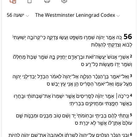
ישעה 56
The Westminster Leningrad Codex
56
כֹּ֚ה אָמַ֣ר יְהוָ֔ה שִׁמְר֥וּ מִשְׁפָּ֖ט וַעֲשׂ֣וּ צְדָקָ֑ה כִּֽי־קְרוֹבָ֤ה יְשֽׁוּעָתִי֙
לָב֔וֹא וְצִדְקָתִ֖י לְהִגָּלֽוֹת׃
אַשְׁרֵ֤י אֱנוֹשׁ֙ יַעֲשֶׂה־זֹּ֔את וּבֶן־אָדָ֖ם יַחֲזִ֣יק בָּ֑הּ שֹׁמֵ֤ר שַׁבָּת֙ מֵֽחַלְּל֔וֹ
2
וְשֹׁמֵ֥ר יָד֖וֹ מֵעֲשׂ֥וֹת כָּל־רָֽע׃ ס
וְאַל־יֹאמַ֣ר בֶּן־הַנֵּכָ֗ר הַנִּלְוָ֤ה אֶל־יְהוָה֙ לֵאמֹ֔ר הַבְדֵּ֧ל יַבְדִּילַ֛נִי יְהוָ֖ה
3
מֵעַ֣ל עַמּ֑וֹ וְאַל־יֹאמַר֙ הַסָּרִ֔יס הֵ֥ן אֲנִ֖י עֵ֥ץ יָבֵֽשׁ׃ ס
כִּי־כֹ֣ה׀ אָמַ֣ר יְהוָ֗ה לַסָּֽרִיסִים֙ אֲשֶׁ֤ר יִשְׁמְרוּ֙ אֶת־שַׁבְּתוֹתַ֔י וּבָֽחֲר֖וּ
4
בַּאֲשֶׁ֣ר חָפָ֑צְתִּי וּמַחֲזִיקִ֖ים בִּבְרִיתִֽי׃
וְנָתַתִּ֨י לָהֶ֜ם בְּבֵיתִ֤י וּבְחֽוֹמֹתַי֙ יָ֣ד וָשֵׁ֔ם ט֖וֹב מִבָּנִ֣ים וּמִבָּנ֑וֹת שֵׁ֤ם
5
עוֹלָם֙ אֶתֶּן־ל֔וֹ אֲשֶׁ֖ר לֹ֥א יִכָּרֵֽת׃ ס
וּבְנֵ֣י הַנֵּכָ֗ר הַנִּלְוִ֤ים עַל־יְהוָה֙ לְשָׁ֣רְת֔וֹ וּֽלְאַהֲבָה֙ אֶת־שֵׁ֣ם יְהוָ֔ה לִהְי֥וֹת
6