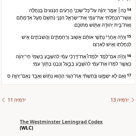
כֹּ֣ה׀ אָמַ֣ר יְהוָ֗ה עַל־כָּל־שְׁכֵנַי֙ הָֽרָעִ֔ים הַנֹּֽגְעִים֙ בַּֽנַּחֲלָ֔ה
14
אֲשֶׁר־הִנְחַ֥לְתִּי אֶת־עַמִּ֖י אֶת־יִשְׂרָאֵ֑ל הִנְנִ֤י נֹֽתְשָׁם֙ מֵעַ֣ל אַדְמָתָ֔ם
וְאֶת־בֵּ֥ית יְהוּדָ֖ה אֶתּ֥וֹשׁ מִתּוֹכָֽם׃
וְהָיָ֗ה אַֽחֲרֵי֙ נָתְשִׁ֣י אוֹתָ֔ם אָשׁ֖וּב וְרִֽחַמְתִּ֑ים וַהֲשִׁבֹתִ֛ים אִ֥ישׁ
15
לְנַחֲלָת֖וֹ וְאִ֥ישׁ לְאַרְצֽוֹ׃
וְהָיָ֡ה אִם־לָמֹ֣ד יִלְמְדוּ֩ אֶת־דַּֽרְכֵ֨י עַמִּ֜י לְהִשָּׁבֵ֤עַ בִּשְׁמִי֙ חַי־יְהוָ֔ה
16
כַּאֲשֶׁ֤ר לִמְּדוּ֙ אֶת־עַמִּ֔י לְהִשָּׁבֵ֖עַ בַּבָּ֑עַל וְנִבְנ֖וּ בְּת֥וֹךְ עַמִּֽי׃
וְאִ֖ם לֹ֣א יִשְׁמָ֑עוּ וְנָ֨תַשְׁתִּ֜י אֶת־הַגּ֥וֹי הַה֛וּא נָת֥וֹשׁ וְאַבֵּ֖ד נְאֻם־יְהוָֽה׃ ס
17
ירמיה 13
ירמיה 11
The Westminster Leningrad Codex
(WLC)