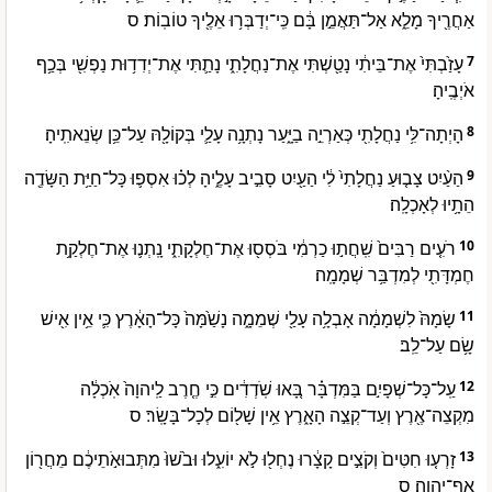
אַחֲרֶ֖יךָ מָלֵ֑א אַל־תַּאֲמֵ֣ן בָּ֔ם כִּֽי־יְדַבְּר֥וּ אֵלֶ֖יךָ טוֹבֽוֹת׃ ס
עָזַ֙בְתִּי֙ אֶת־בֵּיתִ֔י נָטַ֖שְׁתִּי אֶת־נַחֲלָתִ֑י נָתַ֛תִּי אֶת־יְדִד֥וּת נַפְשִׁ֖י בְּכַ֥ף
7
אֹיְבֶֽיהָ׃
הָיְתָה־לִּ֥י נַחֲלָתִ֖י כְּאַרְיֵ֣ה בַיָּ֑עַר נָתְנָ֥ה עָלַ֛י בְּקוֹלָ֖הּ עַל־כֵּ֥ן שְׂנֵאתִֽיהָ׃
8
הַעַ֨יִט צָב֤וּעַ נַחֲלָתִי֙ לִ֔י הַעַ֖יִט סָבִ֣יב עָלֶ֑יהָ לְכ֗וּ אִסְפ֛וּ כָּל־חַיַּ֥ת הַשָּׂדֶ֖ה
9
הֵתָ֥יוּ לְאָכְלָֽה׃
רֹעִ֤ים רַבִּים֙ שִֽׁחֲת֣וּ כַרְמִ֔י בֹּסְס֖וּ אֶת־חֶלְקָתִ֑י נָֽתְנ֛וּ אֶת־חֶלְקַ֥ת
10
חֶמְדָּתִ֖י לְמִדְבַּ֥ר שְׁמָמָֽה׃
שָׂמָהּ֙ לִשְׁמָמָ֔ה אָבְלָ֥ה עָלַ֖י שְׁמֵמָ֑ה נָשַׁ֙מָּה֙ כָּל־הָאָ֔רֶץ כִּ֛י אֵ֥ין אִ֖ישׁ
11
שָׂ֥ם עַל־לֵֽב׃
עַֽל־כָּל־שְׁפָיִ֣ם בַּמִּדְבָּ֗ר בָּ֚אוּ שֹֽׁדְדִ֔ים כִּ֣י חֶ֤רֶב לַֽיהוָה֙ אֹֽכְלָ֔ה
12
מִקְצֵה־אֶ֖רֶץ וְעַד־קְצֵ֣ה הָאָ֑רֶץ אֵ֥ין שָׁל֖וֹם לְכָל־בָּשָֽׂר׃ ס
זָרְע֤וּ חִטִּים֙ וְקֹצִ֣ים קָצָ֔רוּ נֶחְל֖וּ לֹ֣א יוֹעִ֑לוּ וּבֹ֙שׁוּ֙ מִתְּבוּאֹ֣תֵיכֶ֔ם מֵחֲר֖וֹן
13
אַף־יְהוָֽה׃ ס