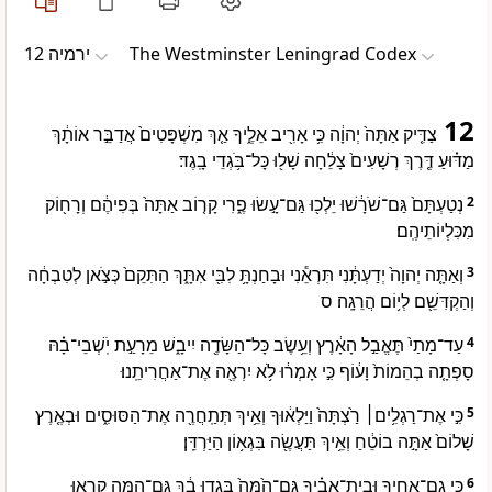
ירמיה 12
The Westminster Leningrad Codex
12
צַדִּ֤יק אַתָּה֙ יְהוָ֔ה כִּ֥י אָרִ֖יב אֵלֶ֑יךָ אַ֤ךְ מִשְׁפָּטִים֙ אֲדַבֵּ֣ר אוֹתָ֔ךְ
מַדּ֗וּעַ דֶּ֤רֶךְ רְשָׁעִים֙ צָלֵ֔חָה שָׁל֖וּ כָּל־בֹּ֥גְדֵי בָֽגֶד׃
נְטַעְתָּם֙ גַּם־שֹׁרָ֔שׁוּ יֵלְכ֖וּ גַּם־עָ֣שׂוּ פֶ֑רִי קָר֤וֹב אַתָּה֙ בְּפִיהֶ֔ם וְרָח֖וֹק
2
מִכִּלְיוֹתֵיהֶֽם׃
וְאַתָּ֤ה יְהוָה֙ יְדַעְתָּ֔נִי תִּרְאֵ֕נִי וּבָחַנְתָּ֥ לִבִּ֖י אִתָּ֑ךְ הַתִּקֵם֙ כְּצֹ֣אן לְטִבְחָ֔ה
3
וְהַקְדִּשֵׁ֖ם לְי֥וֹם הֲרֵגָֽה׃ ס
עַד־מָתַי֙ תֶּאֱבַ֣ל הָאָ֔רֶץ וְעֵ֥שֶׂב כָּל־הַשָּׂדֶ֖ה יִיבָ֑שׁ מֵרָעַ֣ת יֹֽשְׁבֵי־בָ֗הּ
4
סָפְתָ֤ה בְהֵמוֹת֙ וָע֔וֹף כִּ֣י אָמְר֔וּ לֹ֥א יִרְאֶ֖ה אֶת־אַחֲרִיתֵֽנוּ׃
כִּ֣י אֶת־רַגְלִ֥ים׀ רַ֙צְתָּה֙ וַיַּלְא֔וּךָ וְאֵ֥יךְ תְּתַֽחֲרֶ֖ה אֶת־הַסּוּסִ֑ים וּבְאֶ֤רֶץ
5
שָׁלוֹם֙ אַתָּ֣ה בוֹטֵ֔חַ וְאֵ֥יךְ תַּעֲשֶׂ֖ה בִּגְא֥וֹן הַיַּרְדֵּֽן׃
כִּ֧י גַם־אַחֶ֣יךָ וּבֵית־אָבִ֗יךָ גַּם־הֵ֙מָּה֙ בָּ֣גְדוּ בָ֔ךְ גַּם־הֵ֛מָּה קָרְא֥וּ
6