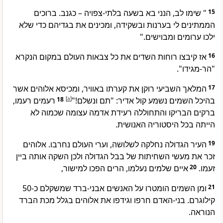
" שימו לב, הנני בא בשעה בלתי-צפויה – כגנב. ברוכים
15
הממתינים לי בערנות ובשקידה, ומכינים את בגדיהם כדי שלא
ילכו ערומים ומבוישים."
אז קיבצו רוחות השדים את כל צבאות העולם במקום הנקרא
16
"הר-מגידו".
המלאך השביעי רוקן את קערתו באוויר, ומכיסא אלוהים אשר
17
רעמים רעמו,
18
]
a
[
בהיכל השמים נשמע קול אדיר: "תם ונשלם!"
ברקים הבריקו והתחוללה רעידת אדמה עצומה שכמוה לא
הייתה בכל היסטוריה האנושית.
העיר הגדולה נחלקה לשלושה, וערי העולם נחרבו. אלוהים
19
זכר את מעשי השחיתות של בבל הגדולה ולכן השקה אותה ביין
איים שלמים נעלמו, הרים הפכו למישור,
20
זעמו.
ומן השמים הומטרו על האנשים אבני-ברד שמשקלם כ-50
21
קילוגרם. בני-האדם חרפו וגידפו את אלוהים בגלל מכת הברד
הנוראה.