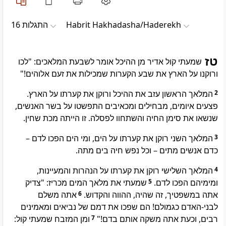
התגלות 16
Habrit Hakhadasha/Haderekh
טז
שמעתי קול אדיר מן ההיכל אומר לשבעת המלאכים: "לכו
ורוקנו על הארץ את שבע הקערות שמכילות את זעם אלוהים!"
המלאך הראשון עזב את ההיכל ורוקן את קערתו על הארץ.
2
פצעים איומים, מבחילים ומכאיבים התפשטו על בשר האנשים,
שנשאו את סימן החיה והשתחוו לפסלה. זו הייתה מכת שחין.
המלאך השני רוקן את קערתו על הים, ומי הים הפכו לדם –
3
כדם אנשים מתים – וכל נפש חיה בים מתה.
המלאך השלישי רוקן את קערתו על הנהרות והמעיינות,
4
שמעתי את מלאך המים מכריז: "צדיק
5
ומימיהם הפכו לדם.
אתה משלם
6
אתה במשפטיך, זה שהיה, ההווה והקדוש.
לבני-האדם כגמולם! הם שפכו את דמם של נביאים ומאמינים
ומן המזבח שמעתי קול:
7
רבים, וכעת אתה משקה אותם בדם!"