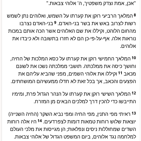
"אכן, אמת וצדק משפטיך, ה' אלוהי צבאות."
המלאך הרביעי רוקן את קערתו על השמש, ואלוהים נתן לשמש
8
בני-האדם נצרבו
9
רשות לצרוב באש את בשר בני-האדם.
מהחום הלוהט, וקיללו את שם האלוהים אשר הכה אותם במכות
נוראות אלה. אף-על-פי-כן הם לא חזרו בתשובה ולא כיבדו את
אלוהים.
המלאך החמישי רוקן את קערתו על כסא המלכות של החיה,
10
וחושך כיסה את ממלכתה. תושבי ממלכתה נשכו את לשונם
וקיללו את אלוהי השמים, מפני שהביא עליהם את
11
מכאב
הפצעים והכאב, אך בכל זאת לא חדלו ממעשיהם המושחתים.
המלאך השישי רוקן את קערתו על הנהר הגדול פרת, ומימיו
12
התייבשו כדי להכין דרך למלכים הבאים מן המזרח.
ראיתי מפי התנין, מפי החיה ומפי נביא השקר (החיה השנייה)
13
היו אלה רוחות
14
יוצאות שלוש רוחות טמאות דומות לצפרדעים.
השדים שמחוללות ניסים ונפלאות; הן מגייסות את מלכי העולם
למלחמה נגד אלוהים, ביום המשפט הגדול של אלוהי צבאות.