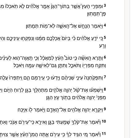
וּמִפְּרִ֣י הָעֵץ֮ אֲשֶׁ֣ר בְּתוֹךְ־הַגָּן֒ אָמַ֣ר אֱלֹהִ֗ים לֹ֤א תֹֽאכְלוּ֙ מִמֶּ֔נּ
3
פֶּן־תְּמֻתֽוּן׃
וַיֹּ֥אמֶר הַנָּחָ֖שׁ אֶל־הָֽאִשָּׁ֑ה לֹֽא־מ֖וֹת תְּמֻתֽוּן׃
4
כִּ֚י יֹדֵ֣עַ אֱלֹהִ֔ים כִּ֗י בְּיוֹם֙ אֲכָלְכֶ֣ם מִמֶּ֔נּוּ וְנִפְקְח֖וּ עֵֽינֵיכֶ֑ם וִ
5
וָרָֽע׃
וַתֵּ֣רֶא הָֽאִשָּׁ֡ה כִּ֣י טוֹב֩ הָעֵ֨ץ לְמַאֲכָ֜ל וְכִ֧י תַֽאֲוָה־ה֣וּא לָעֵינַ֗יִ
6
וַתִּקַּ֥ח מִפִּרְי֖וֹ וַתֹּאכַ֑ל וַתִּתֵּ֧ן גַּם־לְאִישָׁ֛הּ עִמָּ֖הּ וַיֹּאכַֽל׃
וַתִּפָּקַ֙חְנָה֙ עֵינֵ֣י שְׁנֵיהֶ֔ם וַיֵּ֣דְע֔וּ כִּ֥י עֵֽירֻמִּ֖ם הֵ֑ם וַֽיִּתְפְּרוּ֙ עֲל
7
וַֽיִּשְׁמְע֞וּ אֶת־ק֨וֹל יְהוָ֧ה אֱלֹהִ֛ים מִתְהַלֵּ֥ךְ בַּגָּ֖ן לְר֣וּחַ הַיּ֑וֹם וַי
8
מִפְּנֵי֙ יְהוָ֣ה אֱלֹהִ֔ים בְּת֖וֹךְ עֵ֥ץ הַגָּֽן׃
וַיִּקְרָ֛א יְהוָ֥ה אֱלֹהִ֖ים אֶל־הָֽאָדָ֑ם וַיֹּ֥אמֶר ל֖וֹ אַיֶּֽכָּה׃
9
וַיֹּ֕אמֶר אֶת־קֹלְךָ֥ שָׁמַ֖עְתִּי בַּגָּ֑ן וָאִירָ֛א כִּֽי־עֵירֹ֥ם אָנֹ֖כִי וָאֵחָ
10
וַיֹּ֕אמֶר מִ֚י הִגִּ֣יד לְךָ֔ כִּ֥י עֵירֹ֖ם אָ֑תָּה הֲמִן־הָעֵ֗ץ אֲשֶׁ֧ר צִוִּיתִ֛
11