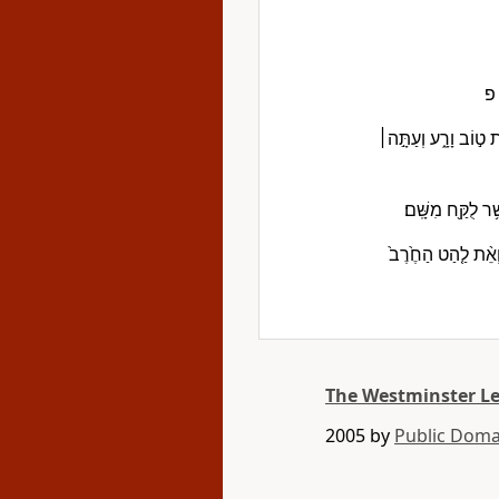
׃ פ
ַת ט֣וֹב וָרָ֑ע וְעַתָּ֣ה׀
֥ר לֻקַּ֖ח מִשָּֽׁם׃
 וְאֵ֨ת לַ֤הַט הַחֶ֙רֶב֙
The Westminster L
2005 by
Public Doma