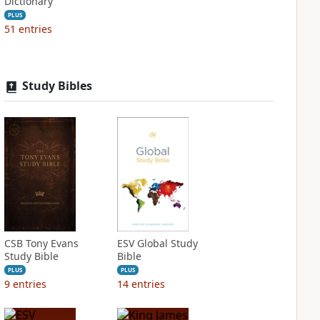
Dictionary
PLUS
51
entries
Study Bibles
CSB Tony Evans
ESV Global Study
Study Bible
Bible
PLUS
PLUS
9
entries
14
entries