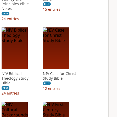
Principles Bible
PLUS
Notes
15
entries
PLUS
24
entries
NIV Biblical
NIV Case for Christ
Theology Study
Study Bible
Bible
PLUS
12
entries
PLUS
24
entries