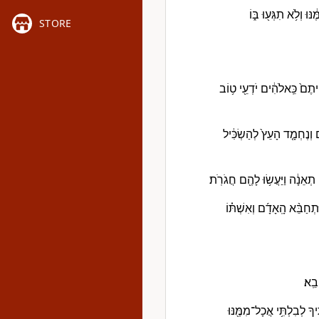
וּ וְלֹ֥א תִגְּע֖וּ בּ֑וֹ
STORE
הְיִיתֶם֙ כֵּֽאלֹהִ֔ים יֹדְעֵ֖י ט֥וֹב
ם וְנֶחְמָ֤ד הָעֵץ֙ לְהַשְׂכִּ֔יל
ֵ֣ה תְאֵנָ֔ה וַיַּעֲשׂ֥וּ לָהֶ֖ם חֲגֹרֹֽת׃
ִּתְחַבֵּ֨א הָֽאָדָ֜ם וְאִשְׁתּ֗וֹ
בֵֽא׃
יךָ לְבִלְתִּ֥י אֲכָל־מִמֶּ֖נּוּ