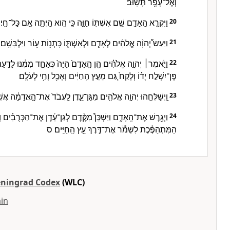
וְאֶל־עָפָ֖ר תָּשֽׁוּב׃
וַיִּקְרָ֧א הָֽאָדָ֛ם שֵׁ֥ם אִשְׁתּ֖וֹ חַוָּ֑ה כִּ֛י הִ֥וא הָֽיְתָ֖ה אֵ֥ם כָּל־חָֽי׃
20
וַיַּעַשׂ֩ יְהוָ֨ה אֱלֹהִ֜ים לְאָדָ֧ם וּלְאִשְׁתּ֛וֹ כָּתְנ֥וֹת ע֖וֹר וַיַּלְבִּשֵֽׁם
21
וַיֹּ֣אמֶר׀ יְהוָ֣ה אֱלֹהִ֗ים הֵ֤ן הָֽאָדָם֙ הָיָה֙ כְּאַחַ֣ד מִמֶּ֔נּוּ לָדַ֖ע
22
פֶּן־יִשְׁלַ֣ח יָד֗וֹ וְלָקַח֙ גַּ֚ם מֵעֵ֣ץ הַֽחַיִּ֔ים וְאָכַ֖ל וָחַ֥י לְעֹלָֽם׃
וַֽיְשַׁלְּחֵ֛הוּ יְהוָ֥ה אֱלֹהִ֖ים מִגַּן־עֵ֑דֶן לַֽעֲבֹד֙ אֶת־הָ֣אֲדָמָ֔ה אֲשֶׁ
23
וַיְגָ֖רֶשׁ אֶת־הָֽאָדָ֑ם וַיַּשְׁכֵּן֩ מִקֶּ֨דֶם לְגַן־עֵ֜דֶן אֶת־הַכְּרֻבִ֗ים
24
הַמִּתְהַפֶּ֔כֶת לִשְׁמֹ֕ר אֶת־דֶּ֖רֶךְ עֵ֥ץ הַֽחַיִּֽים׃ ס
eningrad Codex
(WLC)
in