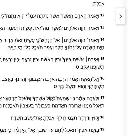
אָכָֽלְתָּ׃
וַיֹּ֖אמֶר הָֽאָדָ֑ם הָֽאִשָּׁה֙ אֲשֶׁ֣ר נָתַ֣תָּה עִמָּדִ֔י הִ֛וא נָֽתְנָה־לִּ֥י 
12
וַיֹּ֨אמֶר יְהוָ֧ה אֱלֹהִ֛ים לָאִשָּׁ֖ה מַה־זֹּ֣את עָשִׂ֑ית וַתֹּ֙אמֶר֙ הָֽאִשָּׁ
13
וַיֹּאמֶר֩ יְהוָֹ֨ה אֱלֹהִ֥ים׀ אֶֽל־הַנָּחָשׁ֮ כִּ֣י עָשִׂ֣יתָ זֹּאת֒ אָר֤וּר א
14
חַיַּ֣ת הַשָּׂדֶ֑ה עַל־גְּחֹנְךָ֣ תֵלֵ֔ךְ וְעָפָ֥ר תֹּאכַ֖ל כָּל־יְמֵ֥י חַיֶּֽיךָ׃
וְאֵיבָ֣ה׀ אָשִׁ֗ית בֵּֽינְךָ֙ וּבֵ֣ין הָֽאִשָּׁ֔ה וּבֵ֥ין זַרְעֲךָ֖ וּבֵ֣ין זַרְעָ֑הּ
15
תְּשׁוּפֶ֥נּוּ עָקֵֽב׃ ס
אֶֽל־הָאִשָּׁ֣ה אָמַ֗ר הַרְבָּ֤ה אַרְבֶּה֙ עִצְּבוֹנֵ֣ךְ וְהֵֽרֹנֵ֔ךְ בְּעֶ֖צֶב תֵ
16
תְּשׁ֣וּקָתֵ֔ךְ וְה֖וּא יִמְשָׁל־בָּֽךְ׃ ס
וּלְאָדָ֣ם אָמַ֗ר כִּֽי־שָׁמַעְתָּ֮ לְק֣וֹל אִשְׁתֶּךָ֒ וַתֹּ֙אכַל֙ מִן־הָעֵ֔ץ אֲ
17
תֹאכַ֖ל מִמֶּ֑נּוּ אֲרוּרָ֤ה הָֽאֲדָמָה֙ בַּֽעֲבוּרֶ֔ךָ בְּעִצָּבוֹן֙ תֹּֽאכֲלֶ֔נָּה כֹּ֖ל 
וְק֥וֹץ וְדַרְדַּ֖ר תַּצְמִ֣יחַֽ לָ֑ךְ וְאָכַלְתָּ֖ אֶת־עֵ֥שֶׂב הַשָּׂדֶֽה׃
18
בְּזֵעַ֤ת אַפֶּ֙יךָ֙ תֹּ֣אכַל לֶ֔חֶם עַ֤ד שֽׁוּבְךָ֙ אֶל־הָ֣אֲדָמָ֔ה כִּ֥י מִמֶּ֖נ
19