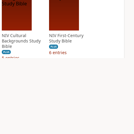
NIV Cultural
NIV First-Century
Backgrounds Study
Study Bible
Bible
PLUS
6
entries
PLUS
5
entries
NIV Grace and
NIV Jesus Bible
Truth Study Bible
PLUS
3
entries
PLUS