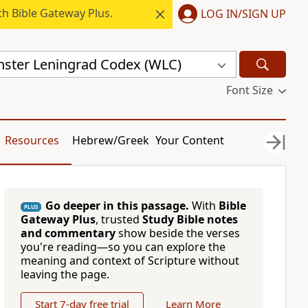
h Bible Gateway Plus.
LOG IN/SIGN UP
ster Leningrad Codex (WLC)
Font Size
Resources
Hebrew/Greek
Your Content
Go deeper in this passage.
With
Bible
PLUS
Gateway Plus
, trusted
Study Bible notes
and commentary
show beside the verses
you're reading—so you can explore the
meaning and context of Scripture without
leaving the page.
Start 7-day free trial
Learn More