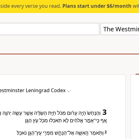
eside every verse you read.
Plans start under $6/month
wit
The Westmin
estminster Leningrad Codex
3
וְהַנָּחָשׁ֙ הָיָ֣ה עָר֔וּם מִכֹּל֙ חַיַּ֣ת הַשָּׂדֶ֔ה אֲשֶׁ֥ר עָשָׂ֖ה יְהוָ֣ה א
אַ֚ף כִּֽי־אָמַ֣ר אֱלֹהִ֔ים לֹ֣א תֹֽאכְל֔וּ מִכֹּ֖ל עֵ֥ץ הַגָּֽן׃
וַתֹּ֥אמֶר הָֽאִשָּׁ֖ה אֶל־הַנָּחָ֑שׁ מִפְּרִ֥י עֵֽץ־הַגָּ֖ן נֹאכֵֽל׃
2