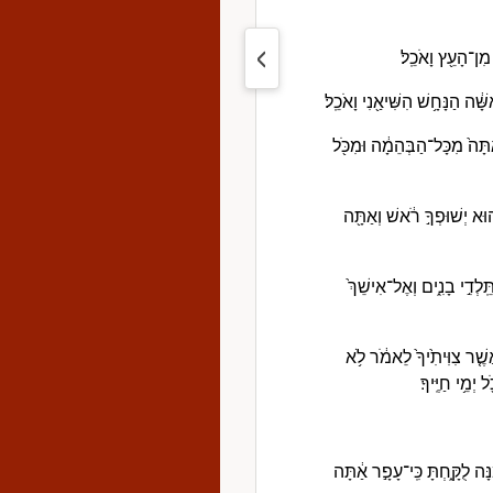
מִן־הָעֵ֖ץ וָאֹכֵֽל׃
֔ה הַנָּחָ֥שׁ הִשִּׁיאַ֖נִי וָאֹכֵֽל׃
ַתָּה֙ מִכָּל־הַבְּהֵמָ֔ה וּמִכֹּ֖ל
 ה֚וּא יְשׁוּפְךָ֣ רֹ֔אשׁ וְאַתָּ֖ה
ּֽלְדִ֣י בָנִ֑ים וְאֶל־אִישֵׁךְ֙
שֶׁ֤ר צִוִּיתִ֙יךָ֙ לֵאמֹ֔ר לֹ֥א
יְמֵ֥י חַיֶּֽיךָ׃
ָּה לֻקָּ֑חְתָּ כִּֽי־עָפָ֣ר אַ֔תָּה