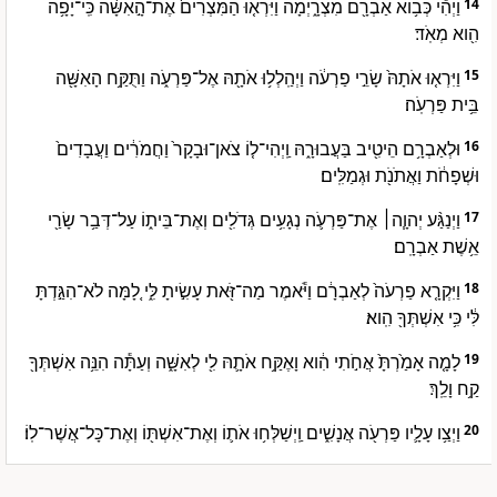
וַיְהִ֕י כְּב֥וֹא אַבְרָ֖ם מִצְרָ֑יְמָה וַיִּרְא֤וּ הַמִּצְרִים֙ אֶת־הָ֣אִשָּׁ֔ה כִּֽי־יָפָ֥ה
14
הִ֖וא מְאֹֽד׃
וַיִּרְא֤וּ אֹתָהּ֙ שָׂרֵ֣י פַרְעֹ֔ה וַיְהַֽלְל֥וּ אֹתָ֖הּ אֶל־פַּרְעֹ֑ה וַתֻּקַּ֥ח הָאִשָּׁ֖ה
15
בֵּ֥ית פַּרְעֹֽה׃
וּלְאַבְרָ֥ם הֵיטִ֖יב בַּעֲבוּרָ֑הּ וַֽיְהִי־ל֤וֹ צֹאן־וּבָקָר֙ וַחֲמֹרִ֔ים וַעֲבָדִים֙
16
וּשְׁפָחֹ֔ת וַאֲתֹנֹ֖ת וּגְמַלִּֽים׃
וַיְנַגַּ֨ע יְהוָ֧ה׀ אֶת־פַּרְעֹ֛ה נְגָעִ֥ים גְּדֹלִ֖ים וְאֶת־בֵּית֑וֹ עַל־דְּבַ֥ר שָׂרַ֖י
17
אֵ֥שֶׁת אַבְרָֽם׃
וַיִּקְרָ֤א פַרְעֹה֙ לְאַבְרָ֔ם וַיֹּ֕אמֶר מַה־זֹּ֖את עָשִׂ֣יתָ לִּ֑י לָ֚מָּה לֹא־הִגַּ֣דְתָּ
18
לִּ֔י כִּ֥י אִשְׁתְּךָ֖ הִֽוא׃
לָמָ֤ה אָמַ֙רְתָּ֙ אֲחֹ֣תִי הִ֔וא וָאֶקַּ֥ח אֹתָ֛הּ לִ֖י לְאִשָּׁ֑ה וְעַתָּ֕ה הִנֵּ֥ה אִשְׁתְּךָ֖
19
קַ֥ח וָלֵֽךְ׃
וַיְצַ֥ו עָלָ֛יו פַּרְעֹ֖ה אֲנָשִׁ֑ים וַֽיְשַׁלְּח֥וּ אֹת֛וֹ וְאֶת־אִשְׁתּ֖וֹ וְאֶת־כָּל־אֲשֶׁר־לֽוֹ׃
20