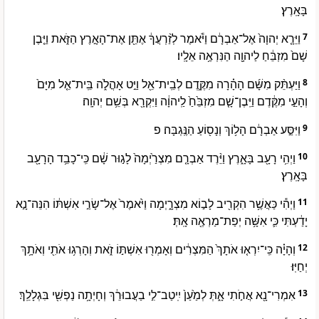
בָּאָֽרֶץ׃
וַיֵּרָ֤א יְהוָה֙ אֶל־אַבְרָ֔ם וַיֹּ֕אמֶר לְזַ֨רְעֲךָ֔ אֶתֵּ֖ן אֶת־הָאָ֣רֶץ הַזֹּ֑את וַיִּ֤בֶן
7
שָׁם֙ מִזְבֵּ֔חַ לַיהוָ֖ה הַנִּרְאֶ֥ה אֵלָֽיו׃
וַיַּעְתֵּ֨ק מִשָּׁ֜ם הָהָ֗רָה מִקֶּ֛דֶם לְבֵֽית־אֵ֖ל וַיֵּ֣ט אָהֳלֹ֑ה בֵּֽית־אֵ֤ל מִיָּם֙
8
וְהָעַ֣י מִקֶּ֔דֶם וַיִּֽבֶן־שָׁ֤ם מִזְבֵּ֙חַ֙ לַֽיהוָ֔ה וַיִּקְרָ֖א בְּשֵׁ֥ם יְהוָֽה׃
וַיִּסַּ֣ע אַבְרָ֔ם הָל֥וֹךְ וְנָס֖וֹעַ הַנֶּֽגְבָּה׃ פ
9
וַיְהִ֥י רָעָ֖ב בָּאָ֑רֶץ וַיֵּ֨רֶד אַבְרָ֤ם מִצְרַ֙יְמָה֙ לָג֣וּר שָׁ֔ם כִּֽי־כָבֵ֥ד הָרָעָ֖ב
10
בָּאָֽרֶץ׃
וַיְהִ֕י כַּאֲשֶׁ֥ר הִקְרִ֖יב לָב֣וֹא מִצְרָ֑יְמָה וַיֹּ֙אמֶר֙ אֶל־שָׂרַ֣י אִשְׁתּ֔וֹ הִנֵּה־נָ֣א
11
יָדַ֔עְתִּי כִּ֛י אִשָּׁ֥ה יְפַת־מַרְאֶ֖ה אָֽתְּ׃
וְהָיָ֗ה כִּֽי־יִרְא֤וּ אֹתָךְ֙ הַמִּצְרִ֔ים וְאָמְר֖וּ אִשְׁתּ֣וֹ זֹ֑את וְהָרְג֥וּ אֹתִ֖י וְאֹתָ֥ךְ
12
יְחַיּֽוּ׃
אִמְרִי־נָ֖א אֲחֹ֣תִי אָ֑תְּ לְמַ֙עַן֙ יִֽיטַב־לִ֣י בַעֲבוּרֵ֔ךְ וְחָיְתָ֥ה נַפְשִׁ֖י בִּגְלָלֵֽךְ׃
13