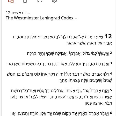
בראשית 12
The Westminster Leningrad Codex
12
וַיֹּ֤אמֶר יְהוָה֙ אֶל־אַבְרָ֔ם לֶךְ־לְךָ֛ מֵאַרְצְךָ֥ וּמִמּֽוֹלַדְתְּךָ֖ וּמִבֵּ֣ית
אָבִ֑יךָ אֶל־הָאָ֖רֶץ אֲשֶׁ֥ר אַרְאֶֽךָּ׃
וְאֶֽעֶשְׂךָ֙ לְג֣וֹי גָּד֔וֹל וַאֲבָ֣רֶכְךָ֔ וַאֲגַדְּלָ֖ה שְׁמֶ֑ךָ וֶהְיֵ֖ה בְּרָכָֽה׃
2
וַאֲבָֽרֲכָה֙ מְבָ֣רְכֶ֔יךָ וּמְקַלֶּלְךָ֖ אָאֹ֑ר וְנִבְרְכ֣וּ בְךָ֔ כֹּ֖ל מִשְׁפְּחֹ֥ת הָאֲדָמָֽה׃
3
וַיֵּ֣לֶךְ אַבְרָ֗ם כַּאֲשֶׁ֨ר דִּבֶּ֤ר אֵלָיו֙ יְהוָ֔ה וַיֵּ֥לֶךְ אִתּ֖וֹ ל֑וֹט וְאַבְרָ֗ם בֶּן־חָמֵ֤שׁ
4
שָׁנִים֙ וְשִׁבְעִ֣ים שָׁנָ֔ה בְּצֵאת֖וֹ מֵחָרָֽן׃
וַיִּקַּ֣ח אַבְרָם֩ אֶת־שָׂרַ֨י אִשְׁתּ֜וֹ וְאֶת־ל֣וֹט בֶּן־אָחִ֗יו וְאֶת־כָּל־רְכוּשָׁם֙
5
אֲשֶׁ֣ר רָכָ֔שׁוּ וְאֶת־הַנֶּ֖פֶשׁ אֲשֶׁר־עָשׂ֣וּ בְחָרָ֑ן וַיֵּצְא֗וּ לָלֶ֙כֶת֙ אַ֣רְצָה כְּנַ֔עַן
וַיָּבֹ֖אוּ אַ֥רְצָה כְּנָֽעַן׃
וַיַּעֲבֹ֤ר אַבְרָם֙ בָּאָ֔רֶץ עַ֚ד מְק֣וֹם שְׁכֶ֔ם עַ֖ד אֵל֣וֹן מוֹרֶ֑ה וְהַֽכְּנַעֲנִ֖י אָ֥ז
6