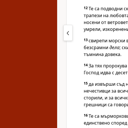
12
Те са подводни с
трапези на любовта
носени от ветровет
умрели, изкоренен
13
свирепи морски в
безсрамни
дела
; с
тъмнина довека.
14
За тях пророкува 
Господ идва с десе
15
да извърши съд н
нечестивци за всич
сторили, и за всич
грешници са говор
16
Те са мърморковц
единствено според 