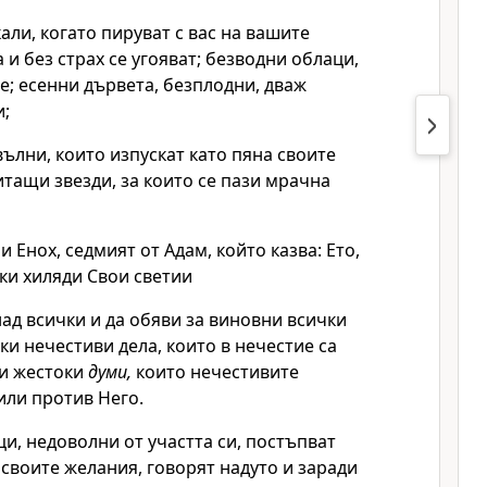
кали, когато пируват с вас на вашите
 и без страх се угояват; безводни облаци,
е; есенни дървета, безплодни, дваж
и;
ълни, които изпускат като пяна своите
китащи звезди, за които се пази мрачна
и Енох, седмият от Адам, който казва: Ето,
тки хиляди Свои светии
ад всички и да обяви за виновни всички
ки нечестиви дела, които в нечестие са
ки жестоки
думи,
които нечестивите
или против Него.
и, недоволни от участта си, постъпват
своите желания, говорят надуто и заради