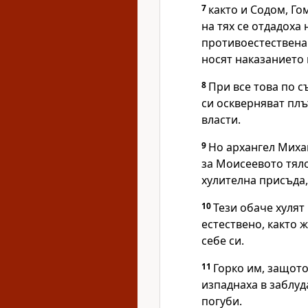
7
както и Содом, Го
на тях се отдадоха 
противоестествена
носят наказанието 
8
При все това по 
си оскверняват плъ
власти.
9
Но архангел Михаи
за Моисеевото тяло
хулителна присъда, 
10
Тези обаче хулят 
естествено, както 
себе си.
11
Горко им, защото
изпаднаха в заблуд
погуби.