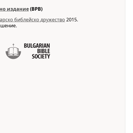
но издание
(BPB)
арско библейско дружество
2015.
ешение.