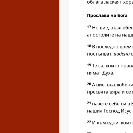
облага ласкаят хор
Прослава на Бога
17
Но вие, възлюбен
апостолите на наши
18
В последно врем
постъпват,
водени 
19
Те са, които прав
нямат Духа.
20
А вие, възлюбени
пресвята вяра и се 
21
пазете себе си в
нашия Господ Исус 
22
И към едни, коит