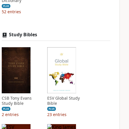
Dictionary
PLUS
52
entries
Study Bibles
CSB Tony Evans
ESV Global Study
Study Bible
Bible
PLUS
PLUS
2
entries
23
entries