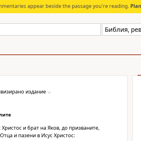
mmentaries appear beside the passage you're reading.
Plan
Библия, ре
евизирано издание
лите
с Христос и брат на Яков, до призваните,
Отца и пазени в Исус Христос: