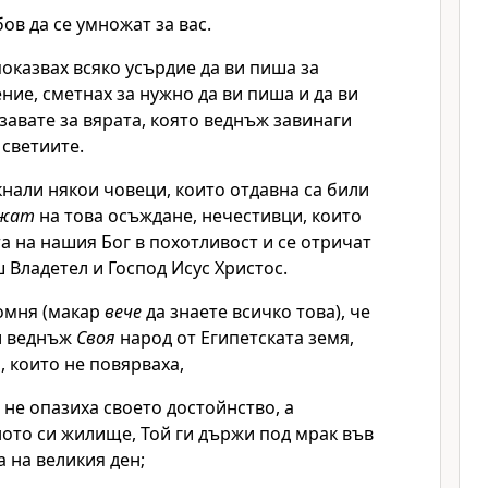
ов да се умножат за вас.
оказвах всяко усърдие да ви пиша за
ие, сметнах за нужно да ви пиша и да ви
завате за вярата, която веднъж завинаги
светиите.
нали някои човеци, които отдавна са били
ежат
на това осъждане, нечестивци, които
 на нашия Бог в похотливост и се отричат
 Владетел и Господ Исус Христос.
помня (макар
вече
да знаете всичко това), че
ви веднъж
Своя
народ от Египетската земя,
, които не повярваха,
о не опазиха своето достойнство, а
ото си жилище, Той ги държи под мрак във
а на великия ден;