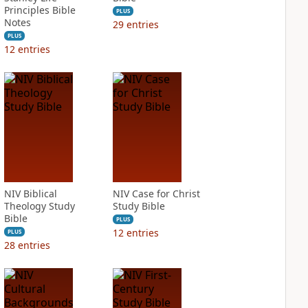
Principles Bible
PLUS
Notes
29
entries
PLUS
12
entries
NIV Biblical
NIV Case for Christ
Theology Study
Study Bible
Bible
PLUS
12
entries
PLUS
28
entries