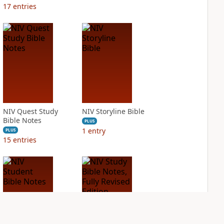
17
entries
NIV Quest Study
NIV Storyline Bible
Bible Notes
PLUS
1
entry
PLUS
15
entries