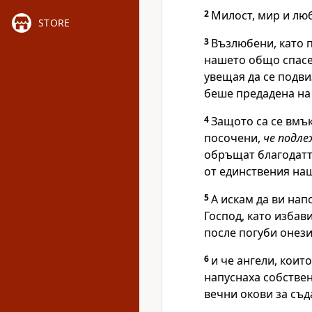
2
Милост, мир и люб
STORE
3
Възлюбени, като п
нашето общо спасен
увещая да се подви
беше предадена на 
4
Защото са се вмък
посочени,
че подл
обръщат благодатта
от единствения наш
5
А искам да ви на
Господ, като изба
после погуби онези
6
и че ангели, коит
напуснаха собствен
вечни окови за съд