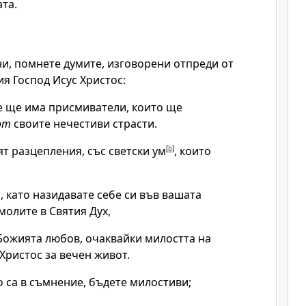
ата.
и, помнете думите, изговорени отпреди от
я Господ Исус Христос:
е ще има присмиватели, които ще
от
своите нечестиви страсти.
ят разцепления, със светски ум
[
b
]
, които
, като назидавате себе си във вашата
молите в Святия Дух,
 Божията любов, очаквайки милостта на
Христос за вечен живот.
о са в съмнение, бъдете милостиви;