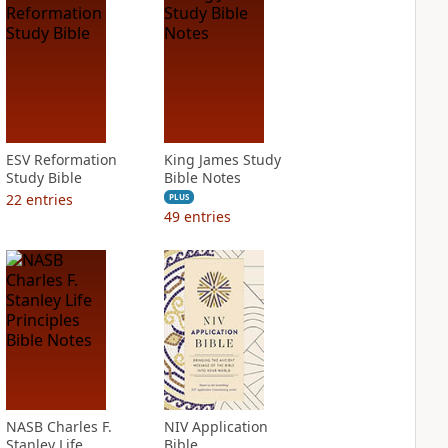
ESV Reformation
King James Study
Study Bible
Bible Notes
22
entries
PLUS
49
entries
NASB Charles F.
NIV Application
Stanley Life
Bible