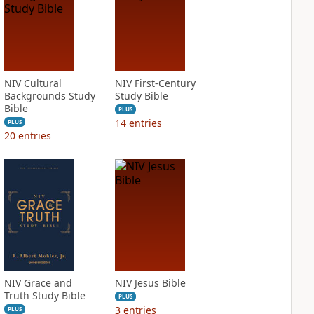
NIV Cultural
NIV First-Century
Backgrounds Study
Study Bible
Bible
PLUS
14
entries
PLUS
20
entries
NIV Grace and
NIV Jesus Bible
Truth Study Bible
PLUS
3
entries
PLUS