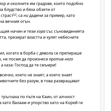
мор и околните им градове, които подобно
на блудство и бяха обзети от
 страст
[
a
]
, са
ни
дадени за пример, като
на вечния огън.
същия начин и тези
хора
със съновиденията
тта, презират властта и хулят небесните
л, когато в борба с дявола се препираше
, не посмя да произнесе
против него
а каза: Господ да те смъмри!
всичко, което не знаят; а което знаят
животните без разум, в това развращават
 тръгнаха по пътя на Каин, от алчност
а като Валаам и упорство като на Корей ги