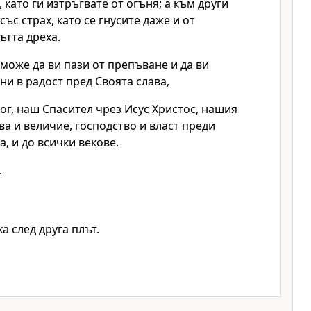
 като ги изтръгвате от огъня; а към други
ъс страх, като се гнусите даже и от
ътта дреха.
 може да ви пази от препъване и да ви
и в радост пред Своята слава,
ог, наш Спасител чрез Исус Христос, нашия
ва и величие, господство и власт преди
а, и до всички векове.
.
ха след друга плът.