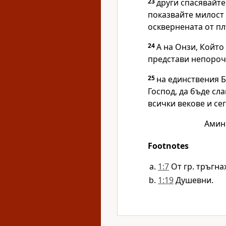
23
други спасявайте,
показвайте милост с
осквернената от пл
24
А на Онзи, Който
представи непорочн
25
на единствения Б
Господ, да бъде сла
всички векове и сег
Амин
Footnotes
1:7
От гр. тръгна
1:19
Душевни.