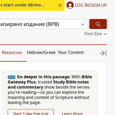
s start under $6/month.
Start free.
LOG IN/SIGN UP
визирано издание (BPB)
Font Size
Resources
Hebrew/Greek
Your Content
Go deeper in this passage.
With
Bible
PLUS
Gateway Plus
, trusted
Study Bible notes
and commentary
show beside the verses
you're reading—so you can explore the
meaning and context of Scripture without
leaving the page.
Start 7-day free trial
Learn More