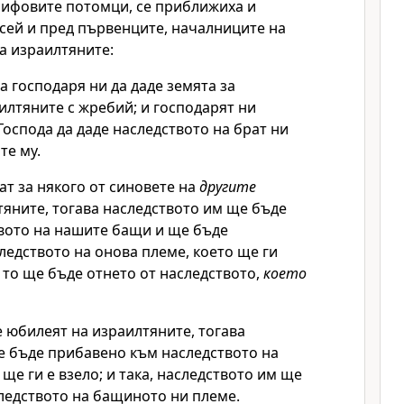
сифовите потомци, се приближиха и
сей и пред първенците, началниците на
а израилтяните:
а господаря ни да даде земята за
илтяните с жребий; и господарят ни
Господа
да даде наследството на брат ни
те му.
ат за някого от синовете на
другите
яните, тогава наследството им ще бъде
твото на нашите бащи и ще бъде
едството на онова племе, което ще ги
 то ще бъде отнето от наследството,
което
 юбилеят на израилтяните, тогава
е бъде прибавено към наследството на
 ще ги е взело; и така, наследството им ще
ледството на бащиното ни племе.