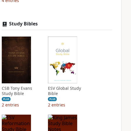
4
entries
Study Bibles
CSB Tony Evans
ESV Global Study
Study Bible
Bible
PLUS
PLUS
2
entries
2
entries