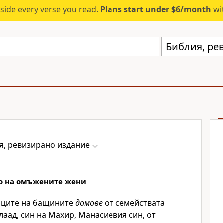
eside every verse you read.
Plans start under $6/month
wit
Библия, ре
я, ревизирано издание
о на омъжените жени
иците на бащините
домове
от семействата
лаад, син на Махир, Манасиевия син, от