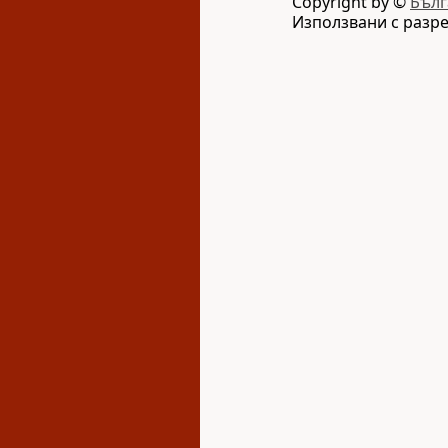
Copyright by ©
Бълг
Използвани с разр