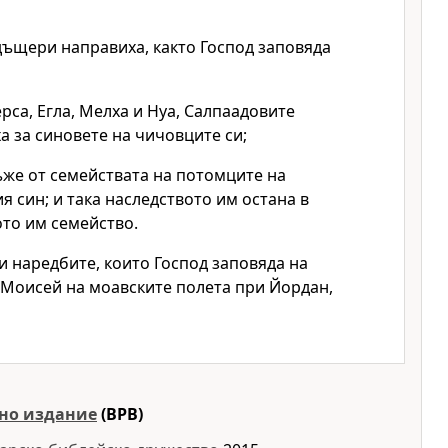
дъщери направиха, както
Господ
заповяда
рса, Егла, Мелха и Нуа, Салпаадовите
 за синовете на чичовците си;
ъже от семействата на потомците на
 син; и така наследството им остана в
то им семейство.
 и наредбите, които
Господ
заповяда на
 Моисей на моавските полета при Йордан,
но издание
(BPB)