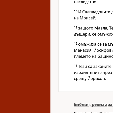
наследство.
10
И Салпаадовите 
на Моисей;
11
защото Маала, Те
дъщери, се омъжиха
12
омъжиха се за м
Манасия, Йосифовия
племето на бащино
13
Тези са законите
израилтяните чрез
срещу Йерихон.
Библия, ревизира