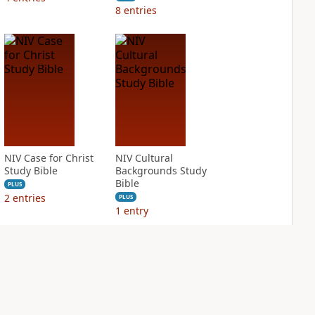
8
entries
NIV Case for Christ
NIV Cultural
Study Bible
Backgrounds Study
Bible
PLUS
2
entries
PLUS
1
entry