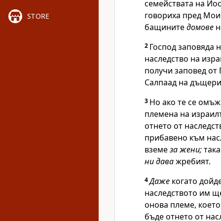
семействата на Йо
говориха пред Мои
STORE
бащините
домове
н
2
Господ
заповяда н
наследство на изра
получи заповед от
Салпаад на дъщери
3
Но ако те се омъж
племена на израилт
отнето от наследс
прибавено към насл
вземе
за жени;
така
ни дава
жребият.
4
Даже
когато дойде
наследството им щ
онова племе, което
бъде отнето от нас