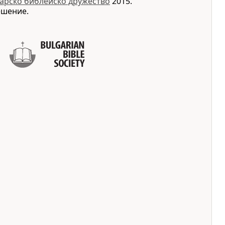
арско библейско дружество
2015.
ешение.