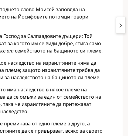
споднето
слово Моисей заповяда на
мето на Йосифовите потомци говори
да
Господ
за Салпаадовите дъщери; Той
ат за когото им се види добре, стига само
же от
семейството на бащиното си племе.
кое наследство на израилтяните няма да
на племе; защото израилтяните трябва да
ки за наследството на бащиното си племе.
то има наследство в някое племе на
ва да се омъжи за един от семейството на
 така че израилтяните да притежават
наследство.
е преминава от едно племе в друго, а
лтяните да се привързват, всяко за своето