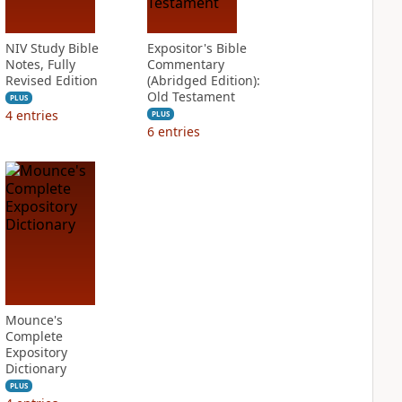
NIV Study Bible
Expositor's Bible
Notes, Fully
Commentary
Revised Edition
(Abridged Edition):
Old Testament
PLUS
4
entries
PLUS
6
entries
Mounce's
Complete
Expository
Dictionary
PLUS