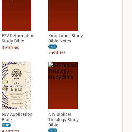
ESV Reformation
King James Study
Study Bible
Bible Notes
3
entries
PLUS
7
entries
NIV Application
NIV Biblical
Bible
Theology Study
Bible
PLUS
4
entries
PLUS