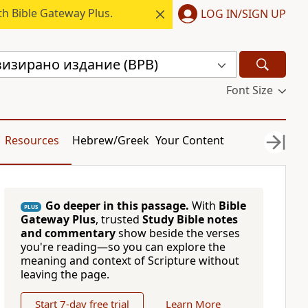
h Bible Gateway Plus.
LOG IN/SIGN UP
визирано издание (BPB)
Font Size
Resources
Hebrew/Greek
Your Content
Go deeper in this passage.
With
Bible
PLUS
Gateway Plus
, trusted
Study Bible notes
and commentary
show beside the verses
you're reading—so you can explore the
meaning and context of Scripture without
leaving the page.
Start 7-day free trial
Learn More