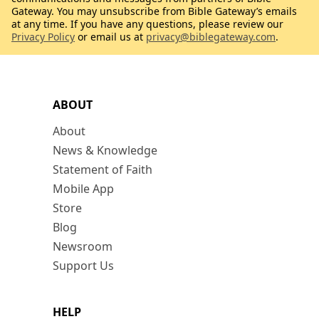
Gateway. You may unsubscribe from Bible Gateway’s emails
at any time. If you have any questions, please review our
Privacy Policy
or email us at
privacy@biblegateway.com
.
ABOUT
About
News & Knowledge
Statement of Faith
Mobile App
Store
Blog
Newsroom
Support Us
HELP