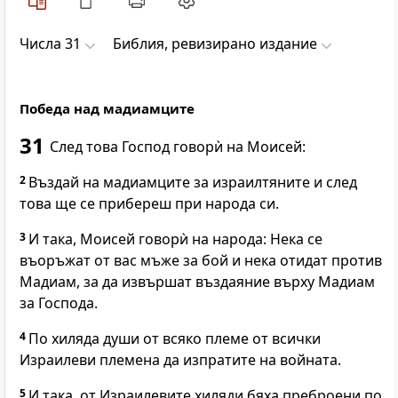
Числа 31
Библия, ревизирано издание
Победа над мадиамците
31
След това
Господ
говорѝ на Моисей:
2
Въздай на мадиамците за израилтяните и след
това ще се прибереш при народа си.
3
И така, Моисей говорѝ на народа: Нека се
въоръжат от вас мъже за бой и нека отидат против
Мадиам, за да извършат въздаяние върху Мадиам
за
Господа
.
4
По хиляда души от всяко племе от всички
Израилеви племена да изпратите на войната.
5
И така, от Израилевите хиляди бяха преброени по