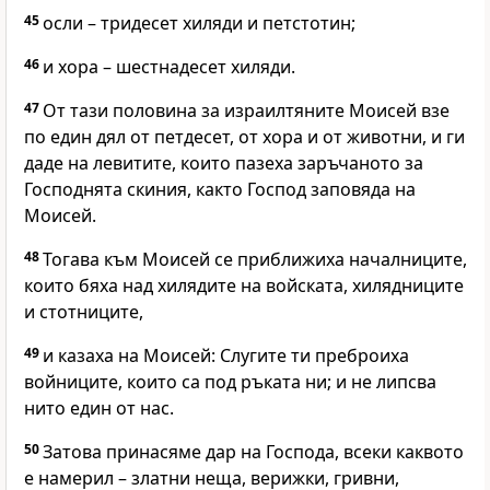
45
осли – тридесет хиляди и петстотин;
46
и хора – шестнадесет хиляди.
47
От тази половина за израилтяните Моисей взе
по един дял от петдесет, от хора и от животни, и ги
даде на левитите, които пазеха заръчаното за
Господнята
скиния, както
Господ
заповяда на
Моисей.
48
Тогава към Моисей се приближиха началниците,
които бяха над хилядите на войската, хилядниците
и стотниците,
49
и казаха на Моисей: Слугите ти преброиха
войниците, които са под ръката ни; и не липсва
нито един от нас.
50
Затова принасяме дар на
Господа
, всеки каквото
е намерил – златни неща, верижки, гривни,