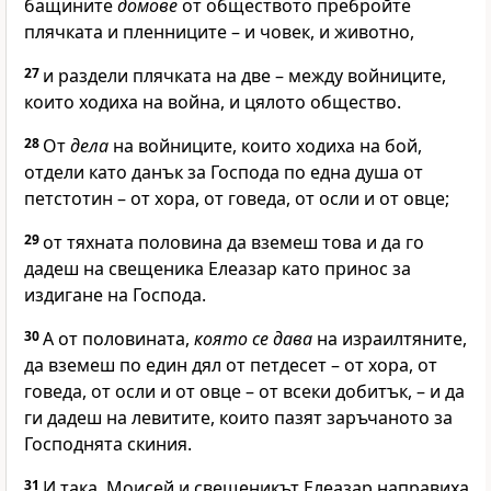
бащините
домове
от обществото пребройте
плячката и пленниците – и човек, и животно,
27
и раздели плячката на две – между войниците,
които ходиха на война, и цялото общество.
28
От
дела
на войниците, които ходиха на бой,
отдели като данък за
Господа
по една душа от
петстотин – от хора, от говеда, от осли и от овце;
29
от тяхната половина да вземеш това и да го
дадеш на свещеника Елеазар като принос за
издигане на
Господа
.
30
А от половината,
която се дава
на израилтяните,
да вземеш по един дял от петдесет – от хора, от
говеда, от осли и от овце – от всеки добитък, – и да
ги дадеш на левитите, които пазят заръчаното за
Господнята
скиния.
31
И така, Моисей и свещеникът Елеазар направиха,