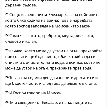
дървени съдове.
21
Също и свещеникът Елеазар каза на войниците,
които бяха ходили на война: Това е наредбата,
която
Господ
заповяда на Моисей като закон.
22
Само че златото, среброто, медта, желязото,
оловото и калая,
23
всичко, което може да устои на огън, прекарайте
през огън и ще бъде чисто; обаче, трябва да се
очисти и с очистителната вода; и всичко, което не
може да устои на огън, прекарайте през вода.
24
Тогава на седмия ден да изперете дрехите си и
ще бъдете чисти; и след това да влезете в стана.
25
И
Господ
говорѝ на Моисей:
26
Ти и свещеникът Елеазар, и началниците на