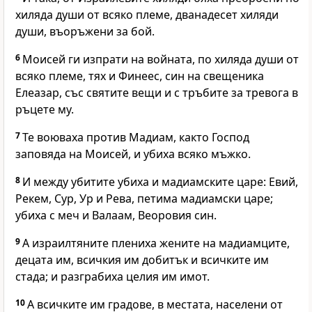
хиляда души от всяко племе, дванадесет хиляди
души, въоръжени за бой.
6
Моисей ги изпрати на войната, по хиляда души от
всяко племе, тях и Финеес, син на свещеника
Елеазар, със святите вещи и с тръбите за тревога в
ръцете му.
7
Те воюваха против Мадиам, както
Господ
заповяда на Моисей, и убиха всяко мъжко.
8
И между убитите убиха и мадиамските царе: Евий,
Рекем, Сур, Ур и Рева, петима мадиамски царе;
убиха с меч и Валаам, Веоровия син.
9
А израилтяните плениха жените на мадиамците,
децата им, всичкия им добитък и всичките им
стада; и разграбиха целия им имот.
10
А всичките им градове, в местата, населени от