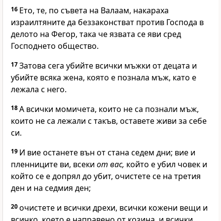
16
Ето, те, по съвета на Валаам, накараха
израилтяните да беззаконстват против
Господа
в
делото на Фегор, така че язвата се яви сред
Господнето
общество.
17
Затова сега убийте всички мъжки от децата и
убийте всяка жена, която е познала мъж, като е
лежала с него.
18
А всички момичета, които не са познали мъж,
които не са лежали с такъв, оставете живи за себе
си.
19
И вие останете вън от стана седем дни; вие и
пленниците ви, всеки
от вас,
който е убил човек и
който се е допрял до убит, очистете се на третия
ден и на седмия ден;
20
очистете и всички дрехи, всички кожени вещи и
всичко, което е направено от козина, и всички