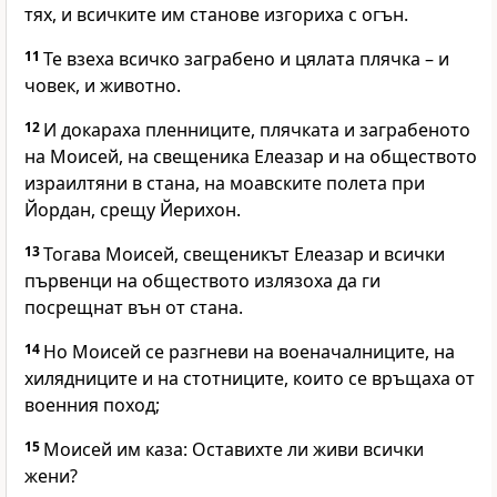
тях, и всичките им станове изгориха с огън.
11
Те взеха всичко заграбено и цялата плячка – и
човек, и животно.
12
И докараха пленниците, плячката и заграбеното
на Моисей, на свещеника Елеазар и на обществото
израилтяни в стана, на моавските полета при
Йордан, срещу Йерихон.
13
Тогава Моисей, свещеникът Елеазар и всички
първенци на обществото излязоха да ги
посрещнат вън от стана.
14
Но Моисей се разгневи на военачалниците, на
хилядниците и на стотниците, които се връщаха от
военния поход;
15
Моисей им каза: Оставихте ли живи всички
жени?