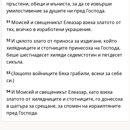
пръстени, обеци и мъниста, за да се извърши
умилостивение за душите ни пред
Господа
.
51
Моисей и свещеникът Елеазар взеха златото от
тях, всичко в изработени украшения.
52
И цялото злато от приноса за издигане, който
хилядниците и стотниците принесоха на
Господа
,
беше шестнадесет хиляди седемстотин и петдесет
сикъла.
53
(
Защото
войниците бяха грабили, всеки за себе
си.)
54
И Моисей и свещеникът Елеазар, като взеха
златото от хилядниците и стотниците, го донесоха
в шатъра за срещане, за спомен на израилтяните
пред
Господа
.