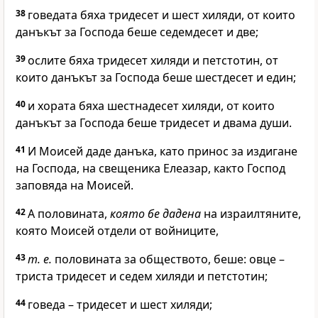
38
говедата бяха тридесет и шест хиляди, от които
данъкът за
Господа
беше седемдесет и две;
39
ослите бяха тридесет хиляди и петстотин, от
които данъкът за
Господа
беше шестдесет и един;
40
и хората бяха шестнадесет хиляди, от които
данъкът за
Господа
беше тридесет и двама души.
41
И Моисей даде данъка, като принос за издигане
на
Господа
, на свещеника Елеазар, както
Господ
заповяда на Моисей.
42
А половината,
която бе дадена
на израилтяните,
която Моисей отдели от войниците,
43
т. е.
половината за обществото, беше: овце –
триста тридесет и седем хиляди и петстотин;
44
говеда – тридесет и шест хиляди;