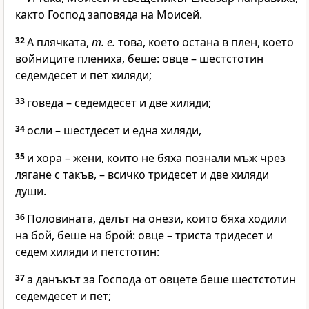
както
Господ
заповяда на Моисей.
32
А плячката,
т. е.
това, което остана в плен, което
войниците плениха, беше: овце – шестстотин
седемдесет и пет хиляди;
33
говеда – седемдесет и две хиляди;
34
осли – шестдесет и една хиляди,
35
и хора – жени, които не бяха познали мъж чрез
лягане с такъв, – всичко тридесет и две хиляди
души.
36
Половината, делът на онези, които бяха ходили
на бой, беше на брой: овце – триста тридесет и
седем хиляди и петстотин:
37
а данъкът за
Господа
от овцете беше шестстотин
седемдесет и пет;