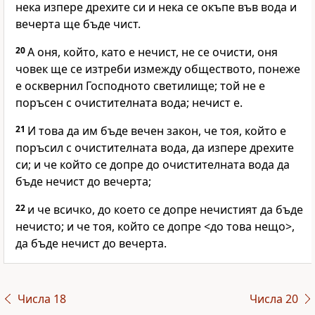
нека изпере дрехите си и нека се окъпе във вода и
вечерта ще бъде чист.
20
А оня, който, като е нечист, не се очисти, оня
човек ще се изтреби измежду обществото, понеже
е осквернил Господното светилище; той не е
поръсен с очистителната вода; нечист е.
21
И това да им бъде вечен закон, че тоя, който е
поръсил с очистителната вода, да изпере дрехите
си; и че който се допре до очистителната вода да
бъде нечист до вечерта;
22
и че всичко, до което се допре нечистият да бъде
нечисто; и че тоя, който се допре <до това нещо>,
да бъде нечист до вечерта.
Числа 18
Числа 20