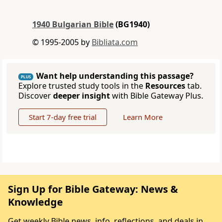
1940 Bulgarian Bible
(BG1940)
© 1995-2005 by
Bibliata.com
Want help understanding this passage?
PLUS
Explore trusted study tools in the
Resources
tab.
Discover
deeper insight
with Bible Gateway Plus.
Start 7-day free trial
Learn More
Sign Up for Bible Gateway: News &
Knowledge
Get weekly Bible news, info, reflections, and deals in