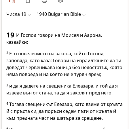
Числа 19
1940 Bulgarian Bible
19
И Господ говори на Моисея и Аарона,
казвайки:
2
Ето повелението на закона, който Господ
заповяда, като каза: Говори на израилтяните да ти
доведат червеникава юница без недостатък, която
няма повреда и на която не е турян ярем;
3
и да я дадете на свещеника Елеазара, и той да я
изведе вън от стана, та да я заколят пред него.
4
Тогава свещеникът Елеазар, като вземе от кръвта
й с пръста си, да поръси седем пъти от кръвта й
към предната част на шатъра за срещане.
5