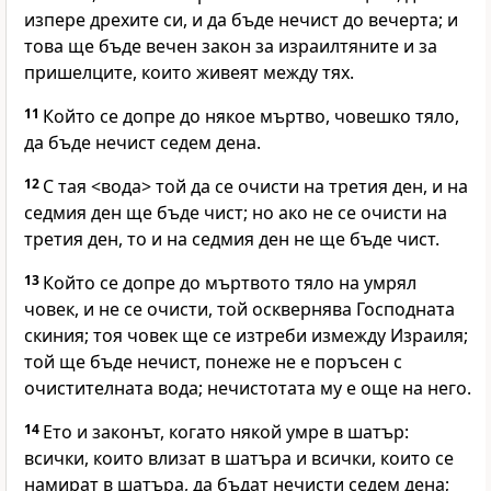
изпере дрехите си, и да бъде нечист до вечерта; и
това ще бъде вечен закон за израилтяните и за
пришелците, които живеят между тях.
11
Който се допре до някое мъртво, човешко тяло,
да бъде нечист седем дена.
12
С тая <вода> той да се очисти на третия ден, и на
седмия ден ще бъде чист; но ако не се очисти на
третия ден, то и на седмия ден не ще бъде чист.
13
Който се допре до мъртвото тяло на умрял
човек, и не се очисти, той осквернява Господната
скиния; тоя човек ще се изтреби измежду Израиля;
той ще бъде нечист, понеже не е поръсен с
очистителната вода; нечистотата му е още на него.
14
Ето и законът, когато някой умре в шатър:
всички, които влизат в шатъра и всички, които се
намират в шатъра, да бъдат нечисти седем дена;