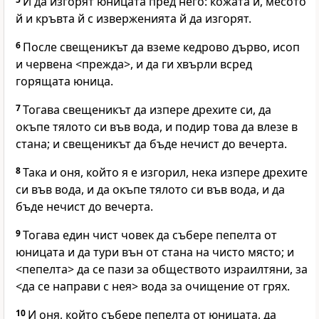
И да изгорят юницата пред него: кожата й, месото
й и кръвта й с изверженията й да изгорят.
6
После свещеникът да вземе кедрово дърво, исоп
и червена <прежда>, и да ги хвърли всред
горящата юница.
7
Тогава свещеникът да изпере дрехите си, да
окъпе тялото си във вода, и подир това да влезе в
стана; и свещеникът да бъде нечист до вечерта.
8
Така и оня, който я е изгорил, нека изпере дрехите
си във вода, и да окъпе тялото си във вода, и да
бъде нечист до вечерта.
9
Тогава един чист човек да събере пепелта от
юницата и да тури вън от стана на чисто място; и
<пепелта> да се пази за обществото израилтяни, за
<да се направи с нея> вода за очищение от грях.
10
И оня, който събере пепелта от юницата, да