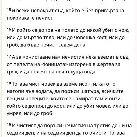
15
и всеки непокрит съд, който е без привързана
покривка, е нечист.
16
И който се допре на полето до някой убит с нож,
или до мъртво тяло, или до човешка кост, или до
гроб, да бъде нечист седем дена.
17
А за <очистване на> нечистия нека вземат в съд
от пепелта на <юницата> изгорена в жертва за
грях, и да полеят на нея текуща вода.
18
Тогава чист човек да вземе исоп, и, като го
натопи във водата, да поръси шатъра, всичките
вещи и човеците, които се намират там и онзи,
който се допрял до кост, или до убит човек, или до
умрял, или до гроб.
19
И чистият да поръси нечистия на третия ден и на
седмия ден; и на седмия ден да го очисти. Тогава