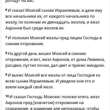
ропщут на вас.
6
И сказал Моисей сынам Израилевым, и дали ему
все начальники их, от каждого начальника по
жезлу, по коленам их двенадцать жезлов, и жезл
Ааронов был среди жезлов их.
7
И положил Моисей жезлы пред лицем Господа в
скинии откровения.
8
На другой день вошел Моисей в скинию
откровения, и вот, жезл Ааронов, от дома Левиина,
расцвел, пустил почки, дал цвет и принес миндали.
9
И вынес Моисей все жезлы от лица Господня ко
всем сынам Израилевым. И увидели они это и
взяли каждый свой жезл.
10
И сказал Господь Моисею: положи опять жезл
Ааронов пред [ковчегом] откровения на
сохранение, в знамение для непокорных, чтобы