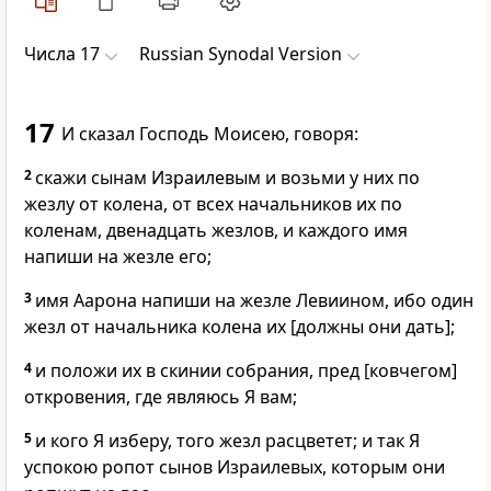
Числа 17
Russian Synodal Version
17
И сказал Господь Моисею, говоря:
2
скажи сынам Израилевым и возьми у них по
жезлу от колена, от всех начальников их по
коленам, двенадцать жезлов, и каждого имя
напиши на жезле его;
3
имя Аарона напиши на жезле Левиином, ибо один
жезл от начальника колена их [должны они дать];
4
и положи их в скинии собрания, пред [ковчегом]
откровения, где являюсь Я вам;
5
и кого Я изберу, того жезл расцветет; и так Я
успокою ропот сынов Израилевых, которым они