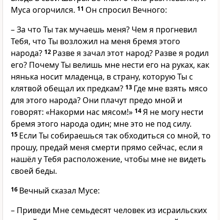
Муса огорчился.
11
Он спросил Вечного:
– За что Ты так мучаешь меня? Чем я прогневил
Тебя, что Ты возложил на меня бремя этого
народа?
12
Разве я зачал этот народ? Разве я родил
его? Почему Ты велишь мне нести его на руках, как
нянька носит младенца, в страну, которую Ты с
клятвой обещал их предкам?
13
Где мне взять мясо
для этого народа? Они плачут предо мной и
говорят: «Накорми нас мясом!»
14
Я не могу нести
бремя этого народа один; мне это не под силу.
15
Если Ты собираешься так обходиться со мной, то
прошу, предай меня смерти прямо сейчас, если я
нашёл у Тебя расположение, чтобы мне не видеть
своей беды.
16
Вечный сказал Мусе:
– Приведи Мне семьдесят человек из исраильских