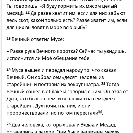
Ты говоришь: «Я буду кормить их мясом целый
месяц!»
22
Да разве хватит им, если для них забьют
весь скот, какой только есть? Разве хватит им, если
для них выловят в море всю рыбу?
23
Вечный ответил Мусе:
– Разве рука Вечного коротка? Сейчас ты увидишь,
исполнится ли Моё обещание тебе.
24
Муса вышел и передал народу то, что сказал
Вечный. Он собрал семьдесят человек из
старейшин и поставил их вокруг шатра.
25
Тогда
Вечный сошёл в облаке и говорил с ним. Он взял от
Духа, что был на нём, и возложил на семьдесят
старейшин. Дух почил на них, и они
пророчествовали, но потом перестали
[
b
]
.
26
Два человека, которых звали Элдад и Медад,
оставались в лагере. Они были записаны между