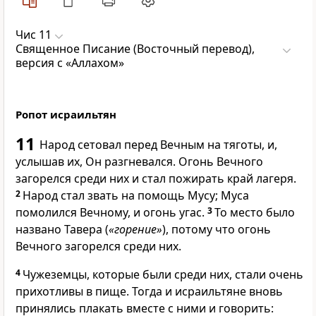
Чис 11
Священное Писание (Восточный перевод),
версия с «Аллахом»
Ропот исраильтян
11
Народ сетовал перед Вечным на тяготы, и,
услышав их, Он разгневался. Огонь Вечного
загорелся среди них и стал пожирать край лагеря.
2
Народ стал звать на помощь Мусу; Муса
помолился Вечному, и огонь угас.
3
То место было
названо Тавера (
«горение»
), потому что огонь
Вечного загорелся среди них.
4
Чужеземцы, которые были среди них, стали очень
прихотливы в пище. Тогда и исраильтяне вновь
принялись плакать вместе с ними и говорить: