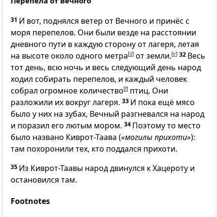
Перепела от Вечного
31
И вот, поднялся ветер от Вечного и принёс с
моря перепелов. Они были везде на расстоянии
дневного пути в каждую сторону от лагеря, летая
на высоте около одного метра
[
d
]
от земли.
[
e
]
32
Весь
тот день, всю ночь и весь следующий день народ
ходил собирать перепелов, и каждый человек
собрал огромное количество
[
f
]
птиц. Они
разложили их вокруг лагеря.
33
И пока ещё мясо
было у них на зубах, Вечный разгневался на народ
и поразил его лютым мором.
34
Поэтому то место
было названо Киврот-Таава (
«могилы прихоти»
):
там похоронили тех, кто поддался прихоти.
35
Из Киврот-Таавы народ двинулся к Хацероту и
остановился там.
Footnotes