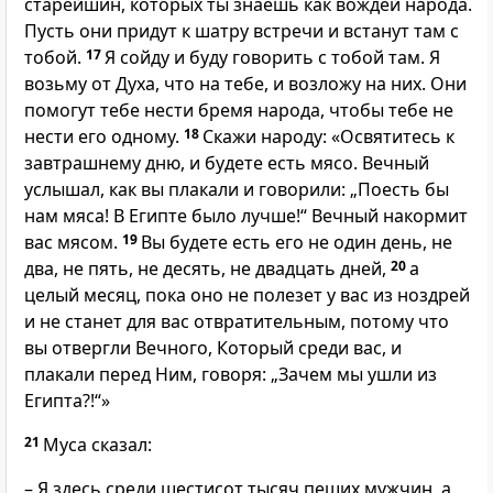
старейшин, которых ты знаешь как вождей народа.
Пусть они придут к шатру встречи и встанут там с
тобой.
17
Я сойду и буду говорить с тобой там. Я
возьму от Духа, что на тебе, и возложу на них. Они
помогут тебе нести бремя народа, чтобы тебе не
нести его одному.
18
Скажи народу: «Освятитесь к
завтрашнему дню, и будете есть мясо. Вечный
услышал, как вы плакали и говорили: „Поесть бы
нам мяса! В Египте было лучше!“ Вечный накормит
вас мясом.
19
Вы будете есть его не один день, не
два, не пять, не десять, не двадцать дней,
20
а
целый месяц, пока оно не полезет у вас из ноздрей
и не станет для вас отвратительным, потому что
вы отвергли Вечного, Который среди вас, и
плакали перед Ним, говоря: „Зачем мы ушли из
Египта?!“»
21
Муса сказал:
– Я здесь среди шестисот тысяч пеших мужчин, а