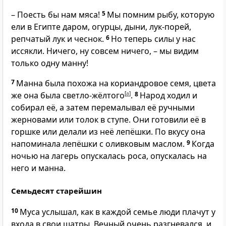
– Поесть бы нам мяса!
5
Мы помним рыбу, которую
ели в Египте даром, огурцы, дыни, лук-порей,
репчатый лук и чеснок.
6
Но теперь силы у нас
иссякли. Ничего, ну совсем ничего, – мы видим
только одну манну!
7
Манна была похожа на кориандровое семя, цвета
же она была светло-жёлтого
[
a
]
.
8
Народ ходил и
собирал её, а затем перемалывал её ручными
жерновами или толок в ступе. Они готовили её в
горшке или делали из неё лепёшки. По вкусу она
напоминала лепёшки с оливковым маслом.
9
Когда
ночью на лагерь опускалась роса, опускалась на
него и манна.
Семьдесят старейшин
10
Муса услышал, как в каждой семье люди плачут у
входа в свои шатры. Вечный очень разгневался, и