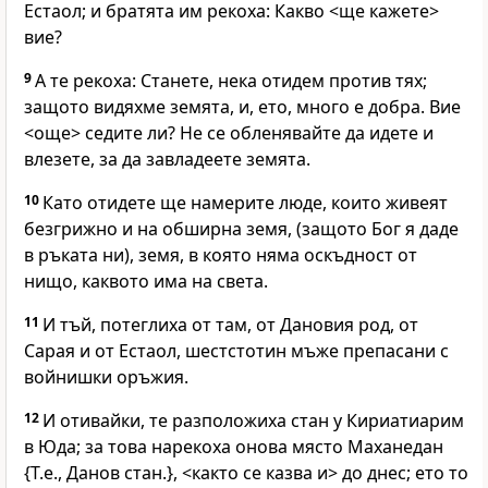
Естаол; и братята им рекоха: Какво <ще кажете>
вие?
9
А те рекоха: Станете, нека отидем против тях;
защото видяхме земята, и, ето, много е добра. Вие
<още> седите ли? Не се обленявайте да идете и
влезете, за да завладеете земята.
10
Като отидете ще намерите люде, които живеят
безгрижно и на обширна земя, (защото Бог я даде
в ръката ни), земя, в която няма оскъдност от
нищо, каквото има на света.
11
И тъй, потеглиха от там, от Дановия род, от
Сарая и от Естаол, шестстотин мъже препасани с
войнишки оръжия.
12
И отивайки, те разположиха стан у Кириатиарим
в Юда; за това нарекоха онова място Маханедан
{Т.е., Данов стан.}, <както се казва и> до днес; ето то