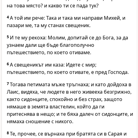
на това място? и какво ти се пада тук?
4
А той им рече: Така и така ми направи Михей, и
пазари ме, та му станах свещеник.
5
И те му рекоха: Молим, допитай се до Бога, за да
узнаем дали ще бъде благополучно
пътешествието, по което отиваме.
6
А свещеникът им каза: Идете с мир;
пътешествието, по което отивате, е пред Господа.
7
Тогава петимата мъже тръгнаха; и като дойдоха в
Лаис, видяха, че людете в него живееха безгрижно,
както сидонците, спокойно и без страх, защото
нямаше в земята властелин, който да ги
притеснява в нещо; и те бяха далеч от сидонците, и
нямаха сношение с никого.
8
Те, прочее, се върнаха при братята си в Сарая и