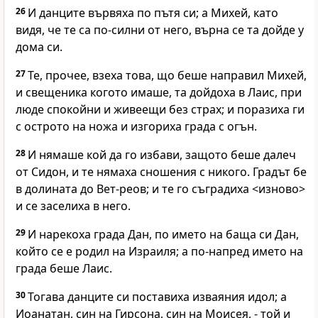
26
И данците вървяха по пътя си; а Михей, като
видя, че те са по-силни от него, върна се та дойде у
дома си.
27
Те, прочее, взеха това, що беше направил Михей,
и свещеника когото имаше, та дойдоха в Лаис, при
люде спокойни и живеещи без страх; и поразиха ги
с острото на ножа и изгориха града с огън.
28
И нямаше кой да го избави, защото беше далеч
от Сидон, и те нямаха сношения с никого. Градът бе
в долината до Вет-реов; и те го съградиха <изново>
и се заселиха в него.
29
И нарекоха града Дан, по името на баща си Дан,
който се е родил на Израиля; а по-напред името на
града беше Лаис.
30
Тогава данците си поставиха изваяния идол; а
Иоанатан, син на Гирсона, син на Моисея, - той и