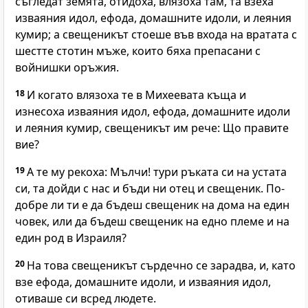
съгледат земята, отидоха, влязоха там, та взеха
изваяния идол, ефода, домашните идоли, и леяния
кумир; а свещеникът стоеше във входа на вратата с
шестте стотин мъже, които бяха препасани с
войнишки оръжия.
18
И когато влязоха те в Михеевата къща и
изнесоха изваяния идол, ефода, домашните идоли
и леяния кумир, свещеникът им рече: Що правите
вие?
19
А те му рекоха: Мълчи! тури ръката си на устата
си, та дойди с нас и бъди ни отец и свещеник. По-
добре ли ти е да бъдеш свещеник на дома на един
човек, или да бъдеш свещеник на едно племе и на
един род в Израиля?
20
На това свещеникът сърдечно се зарадва, и, като
взе ефода, домашните идоли, и изваяния идол,
отиваше си всред людете.