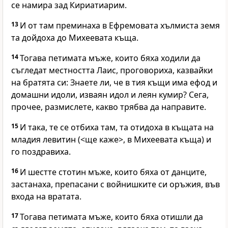
се намира зад Кириатиарим.
13
И от там преминаха в Ефремовата хълмиста земя
та дойдоха до Михеевата къща.
14
Тогава петимата мъже, които бяха ходили да
съгледат местността Лаис, проговориха, казвайки
на братята си: Знаете ли, че в тия къщи има ефод и
домашни идоли, изваян идол и леян кумир? Сега,
прочее, размислете, какво трябва да направите.
15
И така, те се отбиха там, та отидоха в къщата на
младия левитин (<ще каже>, в Михеевата къща) и
го поздравиха.
16
И шестте стотин мъже, които бяха от данците,
застанаха, препасани с войнишките си оръжия, във
входа на вратата.
17
Тогава петимата мъже, които бяха отишли да