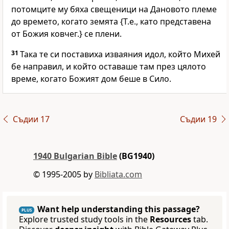
потомците му бяха свещеници на Дановото племе
до времето, когато земята {Т.е., като представена
от Божия ковчег.} се плени.
31
Така те си поставиха изваяния идол, който Михей
бе направил, и който оставаше там през цялото
време, когато Божият дом беше в Сило.
Съдии 17
Съдии 19
1940 Bulgarian Bible
(BG1940)
© 1995-2005 by
Bibliata.com
Want help understanding this passage?
PLUS
Explore trusted study tools in the
Resources
tab.