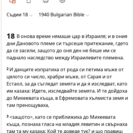
Съдии 18
1940 Bulgarian Bible
18
В онова време нямаше цар в Израиля; и в ония
дни Дановото племе си търсеше притежание, гдето
да се засели, защото до оня ден не беше им се
паднало наследство между Израилевите племена.
2
И данците изпратиха от рода си петима мъже от
цялото си число, храбри мъже, от Сарая и от
Естаол, за да съгледат земята и да я изследват, като
им казаха: Идете, изследвайте земята. И те дойдоха
до Михеевата къща, в Ефремовата хълмиста земя и
там пренощуваха,
3
<защото>, като се приближиха до Михеевата
къща, познаха гласа на младия левитин и свърнаха
там та му казаха: Кой те доведе тук? и що правиш