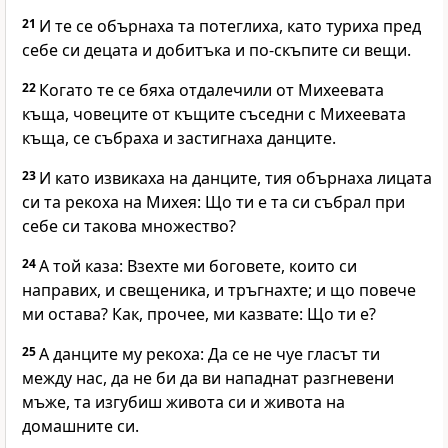
21
И те се обърнаха та потеглиха, като туриха пред
себе си децата и добитъка и по-скъпите си вещи.
22
Когато те се бяха отдалечили от Михеевата
къща, човеците от къщите съседни с Михеевата
къща, се събраха и застигнаха данците.
23
И като извикаха на данците, тия обърнаха лицата
си та рекоха на Михея: Що ти е та си събрал при
себе си такова множество?
24
А той каза: Взехте ми боговете, които си
направих, и свещеника, и тръгнахте; и що повече
ми остава? Как, прочее, ми казвате: Що ти е?
25
А данците му рекоха: Да се не чуе гласът ти
между нас, да не би да ви нападнат разгневени
мъже, та изгубиш живота си и живота на
домашните си.