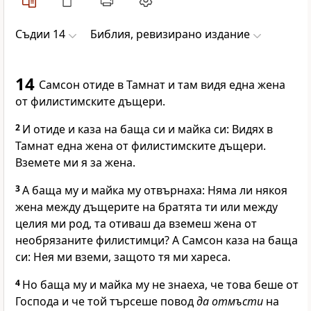
Съдии 14
Библия, ревизирано издание
14
Самсон отиде в Тамнат и там видя една жена
от филистимските дъщери.
2
И отиде и каза на баща си и майка си: Видях в
Тамнат една жена от филистимските дъщери.
Вземете ми я за жена.
3
А баща му и майка му отвърнаха: Няма ли някоя
жена между дъщерите на братята ти или между
целия ми род, та отиваш да вземеш жена от
необрязаните филистимци? А Самсон каза на баща
си: Нея ми вземи, защото тя ми хареса.
4
Но баща му и майка му не знаеха, че това беше от
Господа
и че той търсеше повод
да отмъсти
на