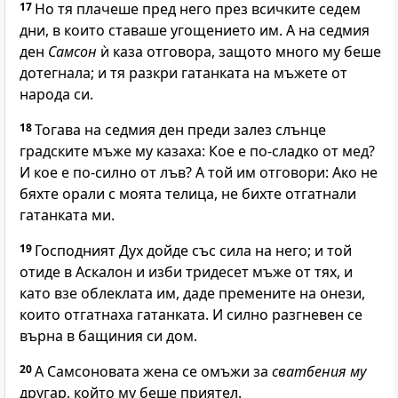
17
Но тя плачеше пред него през всичките седем
дни, в които ставаше угощението им. А на седмия
ден
Самсон
ѝ каза отговора, защото много му беше
дотегнала; и тя разкри гатанката на мъжете от
народа си.
18
Тогава на седмия ден преди залез слънце
градските мъже му казаха: Кое е по-сладко от мед?
И кое е по-силно от лъв? А той им отговори: Ако не
бяхте орали с моята телица, не бихте отгатнали
гатанката ми.
19
Господният
Дух дойде със сила на него; и той
отиде в Аскалон и изби тридесет мъже от тях, и
като взе облеклата им, даде премените на онези,
които отгатнаха гатанката. И силно разгневен се
върна в бащиния си дом.
20
А Самсоновата жена се омъжи за
сватбения му
другар, който му беше приятел.