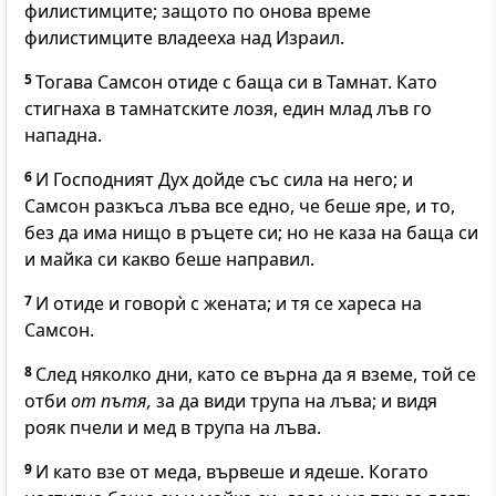
филистимците; защото по онова време
филистимците владееха над Израил.
5
Тогава Самсон отиде с баща си в Тамнат. Като
стигнаха в тамнатските лозя, един млад лъв го
нападна.
6
И
Господният
Дух дойде със сила на него; и
Самсон разкъса лъва все едно, че беше яре, и то,
без да има нищо в ръцете си; но не каза на баща си
и майка си какво беше направил.
7
И отиде и говорѝ с жената; и тя се хареса на
Самсон.
8
След няколко дни, като се върна да я вземе, той се
отби
от пътя,
за да види трупа на лъва; и видя
рояк пчели и мед в трупа на лъва.
9
И като взе от меда, вървеше и ядеше. Когато