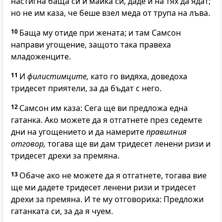
настигна баща си и майка си, даде и на тях да ядат;
но не им каза, че беше взел меда от трупа на лъва.
10
Баща му отиде при жената; и там Самсон
направи угощение, защото така правеха
младоженците.
11
И
филистимците,
като го видяха, доведоха
тридесет приятели, за да бъдат с него.
12
Самсон им каза: Сега ще ви предложа една
гатанка. Ако можете да я отгатнете през седемте
дни на угощението и да намерите
правилния
отговор,
тогава ще ви дам тридесет ленени ризи и
тридесет дрехи за премяна.
13
Обаче ако не можете да я отгатнете, тогава вие
ще ми дадете тридесет ленени ризи и тридесет
дрехи за премяна. И те му отговориха: Предложи
гатанката си, за да я чуем.