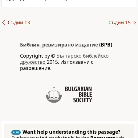
Съдии 13
Съдии 15
Библия, ревизирано издание
(BPB)
Copyright by ©
Българско библейско
дружество
2015. Използвани с
разрешение.
Want help understanding this passage?
PLUS