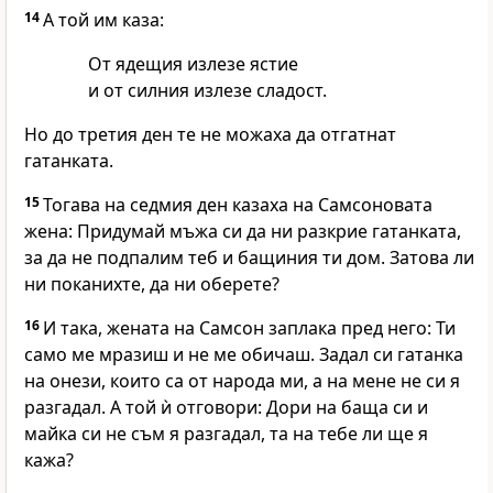
14
А той им каза:
От ядещия излезе ястие
и от силния излезе сладост.
Но до третия ден те не можаха да отгатнат
гатанката.
15
Тогава на седмия ден казаха на Самсоновата
жена: Придумай мъжа си да ни разкрие гатанката,
за да не подпалим теб и бащиния ти дом. Затова ли
ни поканихте, да ни оберете?
16
И така, жената на Самсон заплака пред него: Ти
само ме мразиш и не ме обичаш. Задал си гатанка
на онези, които са от народа ми, а на мене не си я
разгадал. А той ѝ отговори: Дори на баща си и
майка си не съм я разгадал, та на тебе ли ще я
кажа?