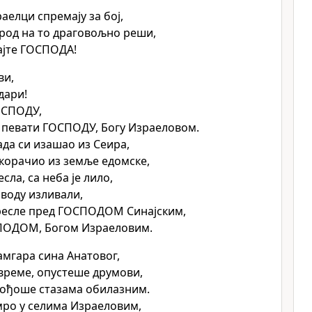
аелци спремају за бој,
арод на то драговољно реши,
ајте ГОСПОДА!
ви,
дари!
ОСПОДУ,
 певати ГОСПОДУ, Богу Израеловом.
да си изашао из Сеира,
скорачио из земље едомске,
сла, са неба је лило,
 воду изливали,
тресле пред ГОСПОДОМ Синајским,
ПОДОМ, Богом Израеловим.
мгара сина Анатовог,
 време, опустеше друмови,
ођоше стазама обилазним.
мро у селима Израеловим,