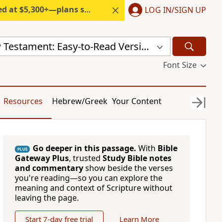
300+—plans start under $6/month.
LOG IN/SIGN UP
Serbian New Testament: Easy-to-Read Version (ERV-SR)
Font Size
Resources
Hebrew/Greek
Your Content
Go deeper in this passage.
With
Bible
PLUS
Gateway Plus
, trusted
Study Bible notes
and commentary
show beside the verses
you're reading—so you can explore the
meaning and context of Scripture without
leaving the page.
Start 7-day free trial
Learn More