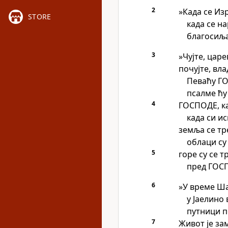
2
»Када се Изр
STORE
када се н
благосиљ
3
»Чујте, царе
почујте, вла
Певаћу Г
псалме ћу
4
ГОСПОДЕ, ка
када си и
земља се тре
облаци су
5
горе су се 
пред ГОС
6
»У време Ша
у Јаелино
путници п
7
Живот је за