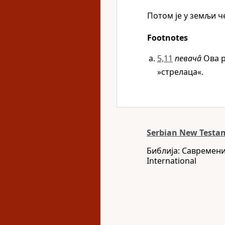
Потом је у земљи ч
Footnotes
5,11
певачâ
Ова р
»стрелаца«.
Serbian New Testam
Библија: Савремени
International