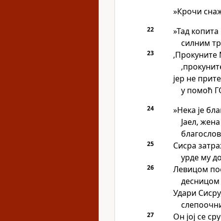
»Крочи снаж
22
»Тад копита
силним тр
23
‚Прокуните
‚прокунит
јер не прит
у помоћ Г
24
»Нека је бл
Јаел, жена
благослов
25
Сисра затра
урде му до
26
Левицом по
десницом 
Удари Сисру,
слепоочни
27
Он јој се ср