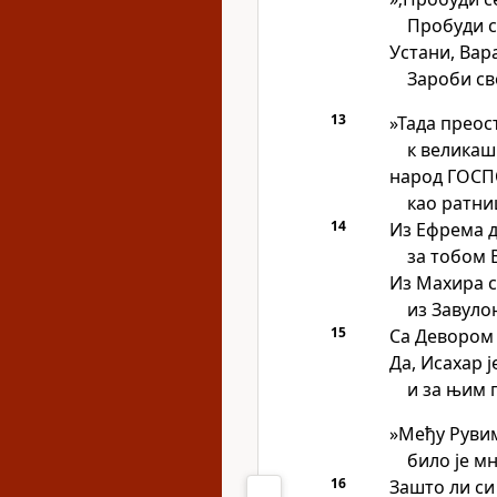
Пробуди се
Устани, Вар
Зароби св
13
»Тада преос
к великаш
народ ГОСП
као ратни
14
Из Ефрема д
за тобом 
Из Махира 
из Завуло
15
Са Девором 
Да, Исахар ј
и за њим 
»Међу Руви
било је 
16
Зашто ли си