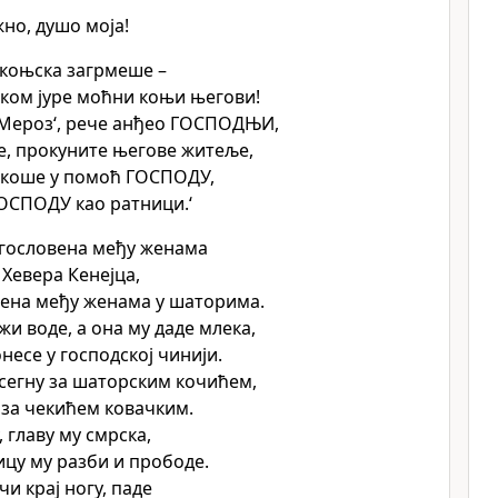
но, душо моја!
 коњска загрмеше –
ком јуре моћни коњи његови!
 Мероз‘, рече анђео ГОСПОДЊИ,
е, прокуните његове житеље,
екоше у помоћ ГОСПОДУ,
ОСПОДУ као ратници.‘
агословена међу женама
 Хевера Кенејца,
ена међу женама у шаторима.
жи воде, а она му даде млека,
несе у господској чинији.
сегну за шаторским кочићем,
за чекићем ковачким.
 главу му смрска,
цу му разби и прободе.
учи крај ногу, паде