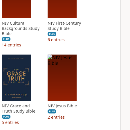
NIV Cultural
NIV First-Century
Backgrounds Study
Study Bible
Bible
PLUS
6
entries
PLUS
14
entries
NIV Grace and
NIV Jesus Bible
Truth Study Bible
PLUS
2
entries
PLUS
5
entries