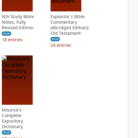
NIV Study Bible
Expositor's Bible
Notes, Fully
Commentary
Revised Edition
(Abridged Edition):
Old Testament
PLUS
18
entries
PLUS
24
entries
Mounce's
Complete
Expository
Dictionary
PLUS