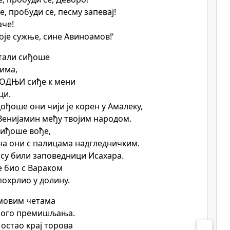
, пробуди се, песму запевај!
аче!
оје сужње, сине Авиноамов!‘
тали сиђоше
има,
ОДЊИ сиђе к мени
ци.
ођоше они чији је корен у Амалеку,
Венијамин међу твојим народом.
сиђоше вође,
на они с палицама надгледничким.
су били заповедници Исахара.
е био с Вараком
похрлио у долину.
мовим четама
много премишљања.
 остао крај торова