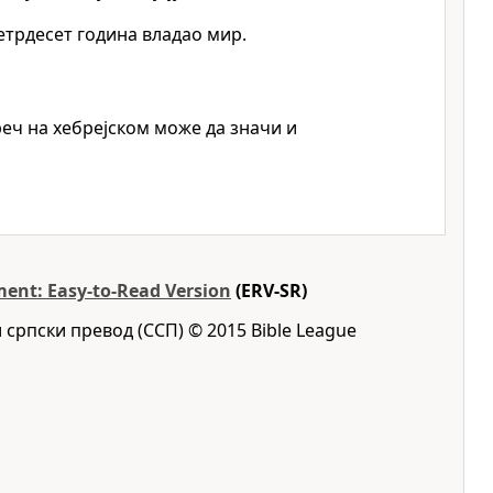
етрдесет година владао мир.
еч на хебрејском може да значи и
ent: Easy-to-Read Version
(ERV-SR)
 српски превод (ССП) © 2015 Bible League