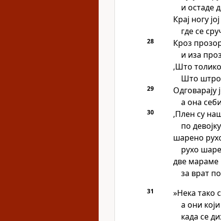
и остаде д
Крај ногу јој
где се сру
28
Кроз прозор
и иза про
‚Што толико
Што штроп
29
Одговарају 
а она себ
30
‚Плен су наш
по девојку
шарено рухо
рухо шаре
две мараме 
за врат п
31
»Нека тако 
а они који
када се ди