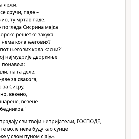
а лежи.
 се сручи, паде –
чио, ту мртав паде.
 погледа Сисрина мајка
зорске решетке закука:
 нема кола његових?
от његових кола касни?‘
јој најмудрије дворкиње,
и понавља:
ли, па га деле:
-две за свакога,
 за Сисру,
но, везено,
шарене, везене
обедников.‘
страдају сви твоји непријатељи, ГОСПОДЕ,
 те воле нека буду као сунце
же у свом пуном сјају.«