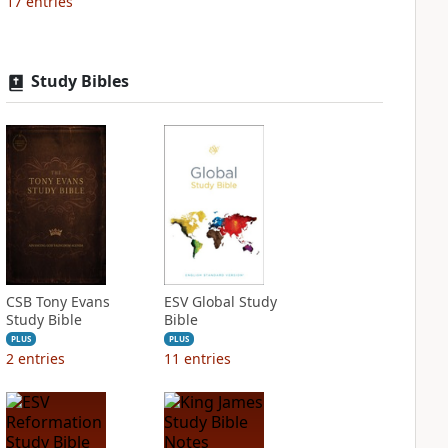
17
entries
Study Bibles
CSB Tony Evans
ESV Global Study
Study Bible
Bible
PLUS
PLUS
2
entries
11
entries