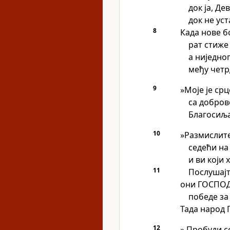
док ја, Де
док не уст
8
Када нове б
рат стиже 
а ниједно
међу четр
9
»Моје је ср
са добро
Благосиљ
10
»Размислите
седећи на
и ви који 
11
Послушајт
они ГОСПОД
победе за
Тада народ 
12
»‚Пробуди с