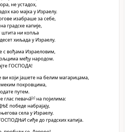
вора, не устадох,
адох као мајка у Израелу.
огове изабраше за себе,
на градске капије,
г штита ни копља
десет хиљада у Израелу.
це с вођама Израеловим,
вољцима међу народом.
ајте ГОСПОДА!
 ви који јашете на белим магарицама,
 меким покровцима,
ходате путем.
е глас певачâ
[
a
]
на појилима:
ЊЕ победе набрајају,
 његова села у Израелу.
ГОСПОДЊИ сиђе до градских капија.
е, пробуди се, Деворо!