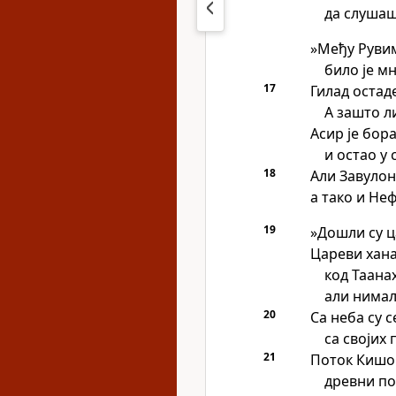
да слушаш
»Међу Руви
било је 
17
Гилад остаде
А зашто ли
Асир је бор
и остао у 
18
Али Завулон
а тако и Не
19
»Дошли су ц
Цареви хана
код Таанах
али нимал
20
Са неба су с
са својих
21
Поток Кишон
древни по