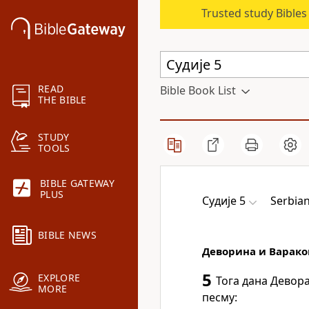
Trusted study Bible
READ
Bible Book List
THE BIBLE
STUDY
TOOLS
BIBLE GATEWAY
PLUS
Судије 5
Serbia
BIBLE NEWS
Деворина и Варако
5
EXPLORE
Тога дана Девор
MORE
песму: