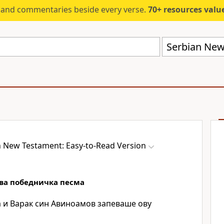
s and commentaries beside every verse.
70+ resources valued at $5,
n New Testament: Easy-to-Read Version
ва победничка песма
а и Варак син Авиноамов запеваше ову