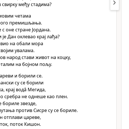
 свирку међу стадима?
мовим четама
много премишљања.
 с оне стране Јордана.
 је Дан оклевао крај лађа?
авио на обали мора
својим увалама.
ов народ стави живот на коцку,
фталим на бојном пољу.
ареви и борили се.
ански су се борили
а, крај водâ Мегида,
о сребра не однеше као плен.
е бориле звезде,
 путања против Сисре су се бориле.
 отплави цареве,
ток, поток Кишон.