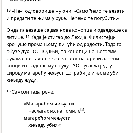
13
»Не«, одговорише му они. »Само ћемо те везати
и предати те њима у руке. Нећемо те погубити.«
Онда га везаше са два нова конопца и одведоше са
литице.
14
Када је стигао до Лехија, Филистејци
кренуше према њему, вичући од радости. Тада га
обузе Дух ГОСПОДЊИ, па конопци на његовим
рукама постадоше као ватром нагорели ланени
конци и спадоше му с руку.
15
Он угледа једну
сирову магарећу чељуст, дограби је и њоме уби
хиљаду људи.
16
Самсон тада рече:
»Магарећом чељусти
наслагах их на гомиле
[
a
]
,
магарећом чељусти
хиљаду убих.«