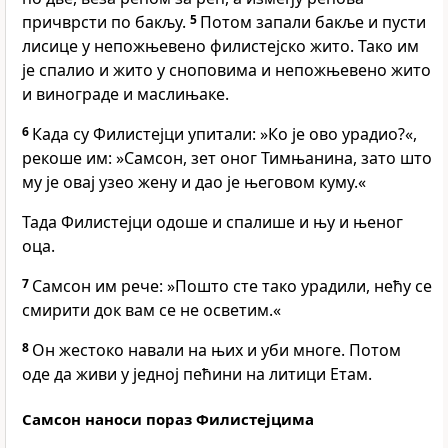
причврсти по бакљу.
5
Потом запали бакље и пусти
лисице у непожњевено филистејско жито. Тако им
је спалио и жито у сноповима и непожњевено жито
и винограде и маслињаке.
6
Када су Филистејци упитали: »Ко је ово урадио?«,
рекоше им: »Самсон, зет оног Тимњанина, зато што
му је овај узео жену и дао је његовом куму.«
Тада Филистејци одоше и спалише и њу и њеног
оца.
7
Самсон им рече: »Пошто сте тако урадили, нећу се
смирити док вам се не осветим.«
8
Он жестоко навали на њих и уби многе. Потом
оде да живи у једној пећини на литици Етам.
Самсон наноси пораз Филистејцима