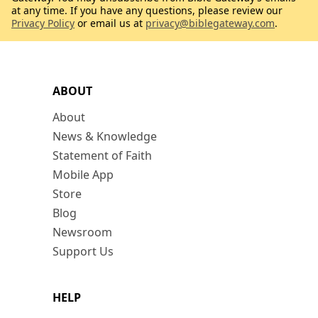
at any time. If you have any questions, please review our
Privacy Policy
or email us at
privacy@biblegateway.com
.
ABOUT
About
News & Knowledge
Statement of Faith
Mobile App
Store
Blog
Newsroom
Support Us
HELP