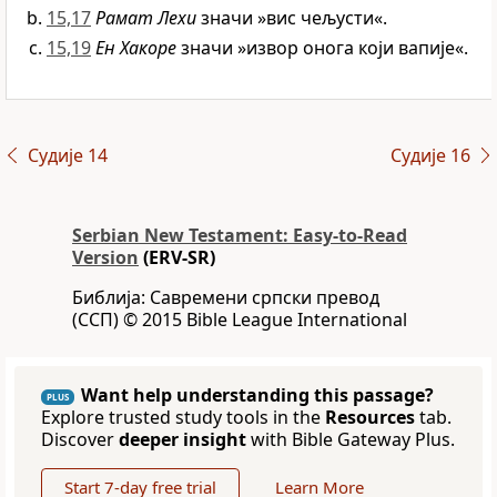
15,17
Рамат Лехи
значи »вис чељусти«.
15,19
Ен Хакоре
значи »извор онога који вапије«.
Судије 14
Судије 16
Serbian New Testament: Easy-to-Read
Version
(ERV-SR)
Библија: Савремени српски превод
(ССП) © 2015 Bible League International
Want help understanding this passage?
PLUS
Explore trusted study tools in the
Resources
tab.
Discover
deeper insight
with Bible Gateway Plus.
Start 7-day free trial
Learn More