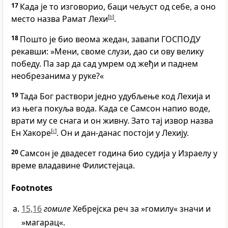
17
Када је то изговорио, баци чељуст од себе, а оно
место назва Рамат Лехи
[
b
]
.
18
Пошто је био веома жедан, завапи ГОСПОДУ
рекавши: »Мени, своме слузи, дао си ову велику
победу. Па зар да сад умрем од жеђи и паднем
необрезанима у руке?«
19
Тада Бог раствори једно удубљење код Лехија и
из њега покуља вода. Када се Самсон напио воде,
врати му се снага и он живну. Зато тај извор назва
Ен Хакоре
[
c
]
. Он и дан-данас постоји у Лехију.
20
Самсон је двадесет година био судија у Израелу у
време владавине Филистејаца.
Footnotes
15,16
гомиле
Хебрејска реч за »гомилу« значи и
»магарац«.