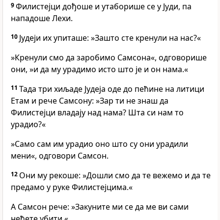
9
Филистејци дођоше и утаборише се у Јуди, па
нападоше Лехи.
10
Јудеји их упиташе: »Зашто сте кренули на нас?«
»Кренули смо да заробимо Самсона«, одговорише
они, »и да му урадимо исто што је и он нама.«
11
Тада три хиљаде Јудеја оде до пећине на литици
Етам и рече Самсону: »Зар ти не знаш да
Филистејци владају над нама? Шта си нам то
урадио?«
»Само сам им урадио оно што су они урадили
мени«, одговори Самсон.
12
Они му рекоше: »Дошли смо да те вежемо и да те
предамо у руке Филистејцима.«
А Самсон рече: »Закуните ми се да ме ви сами
нећете убити.«