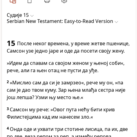
Судије 15
Serbian New Testament: Easy-to-Read Version
15
После неког времена, у време жетве пшенице,
Самсон узе једно јаре и оде да посети своју жену.
»Идем да спавам са својом женом у њеној соби«,
рече, али га њен отац не пусти да уђе.
2
»Мислио сам да си је замрзео«, рече му он, »па
сам је дао твом куму. Зар њена млађа сестра није
још лепша? Узми њу место ње.«
3
Самсон му рече: »Овог пута нећу бити крив
Филистејцима кад им нанесем зло.«
4
Онда оде и ухвати три стотине лисица, па их, две
по две, веза репом за реп, а између репова