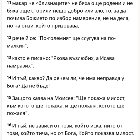
11
макар че <близнаците> не бяха още родени и не
бяха още сторили нещо добро или зло, то, за да
почива Божието по избор намерение, не на дела,
но на онзи, който призовава,
12
рече й се: "По-големият ще слугува на по-
малкия";
13
както е писано: "Якова възлюбих, а Исава
намразих".
14
И тъй, какво? Да речем ли, че има неправда у
Бога? Да не бъде!
15
Защото казва на Моисея: "Ще покажа милост,
към когото ще покажа, и ще пожаля, когото ще
пожаля".
16
И тъй, не зависи от този, който иска, нито от
този, който тича, но от Бога, Който показва милост.