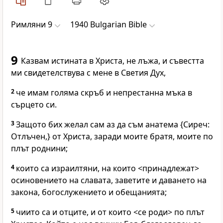
Римляни 9
1940 Bulgarian Bible
9
Казвам истината в Христа, не лъжа, и съвестта
ми свидетелствува с мене в Светия Дух,
2
че имам голяма скръб и непрестанна мъка в
сърцето си.
3
Защото бих желал сам аз да съм анатема {Сиреч:
Отлъчен,} от Христа, заради моите братя, моите по
плът роднини;
4
които са израилтяни, на които <принадлежат>
осиновението на славата, заветите и даването на
закона, богослужението и обещанията;
5
чиито са и отците, и от които <се роди> по плът