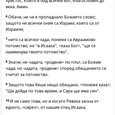
Христос, Който е над всички Бог, благословен до
века. Амин.
6
Обаче, не че е пропаднало Божието слово;
защото не всички ония са Израил, които са от
Израиля;
7
нито са всички чада, понеже са Авраамово
потомство; но "в Исаака", <каза Бог>, "ще се
наименува твоето потомство".
8
Значи, не чадата, <родени> по плът, са Божии
чада; но чадата, <родени> според обещанието се
считат за потомство.
9
Защото това беше нещо обещано, <понеже каза>:
"Ще дойда по това време, и Сара ще има син".
10
И не само това, но и когато Ревека зачна от
едного, <сиреч>, от нашия отец Исаака,