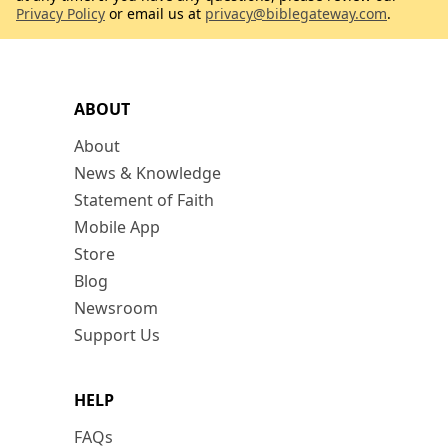
Privacy Policy
or email us at
privacy@biblegateway.com
.
ABOUT
About
News & Knowledge
Statement of Faith
Mobile App
Store
Blog
Newsroom
Support Us
HELP
FAQs