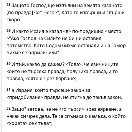
28
Защото Господ ще изпълни на земята казаното
[по правда] <от Него>", Като го извърши и свърши
скоро.
29
И както Исаия е казал <в> по-предишно <място:
>"Ако Господ на Силите не би ни оставил
потомство, Като Содом бихме останали и на Гомор
бихме се оприличили".
30
И тъй, какво да кажем? <Това>, че езичниците,
които не търсеха правда, получиха правда, и то
правда, която е чрез вярване;
31
а Израил, който търсеше закон за
<придобиване> правда, не стигна до такъв закон.
32
Защо? затова, че не <го търси> чрез вярване, а
някак си чрез дела. Те се спънаха о камъка, о който
<хората> се спъват;