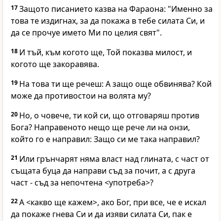
17
Защото писанието казва на Фараона: "Именно за
това те издигнах, за да покажа в тебе силата Си, и
да се прочуе името Ми по целия свят".
18
И тъй, към когото ще, Той показва милост, и
когото ще закоравява.
19
На това ти ще речеш: А защо още обвинява? Кой
може да противостои на волята му?
20
Но, о човече, ти кой си, що отговаряш против
Бога? Направеното нещо ще рече ли на онзи,
който го е направил: Защо си ме така направил?
21
Или грънчарят няма власт над глината, с част от
същата буца да направи съд за почит, а с друга
част - съд за непочтена <употреба>?
22
А <какво ще кажем>, ако Бог, при все, че е искал
да покаже гнева Си и да изяви силата Си, пак е