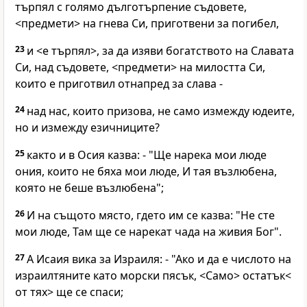
търпял с голямо дълготърпение съдовете,
<предмети> на гнева Си, приготвени за погибел,
23
и <е търпял>, за да изяви богатството на Славата
Си, над съдовете, <предмети> на милостта Си,
които е приготвил отнапред за слава -
24
над нас, които призова, не само измежду юдеите,
но и измежду езичниците?
25
както и в Осия казва: - "Ще нарека мои люде
ония, които не бяха мои люде, И тая възлюбена,
която не беше възлюбена";
26
И на същото място, гдето им се казва: "Не сте
мои люде, Там ще се нарекат чада на живия Бог".
27
А Исаия вика за Израиля: - "Ако и да е числото на
израилтяните като морски пясък, <Само> остатък<
от тях> ще се спаси;