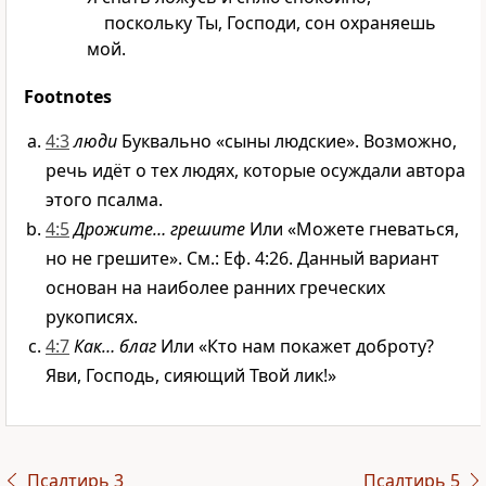
поскольку Ты, Господи, сон охраняешь
мой.
Footnotes
4:3
люди
Буквально «сыны людские». Возможно,
речь идёт о тех людях, которые осуждали автора
этого псалма.
4:5
Дрожите… грешите
Или «Можете гневаться,
но не грешите». См.: Еф. 4:26. Данный вариант
основан на наиболее ранних греческих
рукописях.
4:7
Как… благ
Или «Кто нам покажет доброту?
Яви, Господь, сияющий Твой лик!»
Псалтирь 3
Псалтирь 5