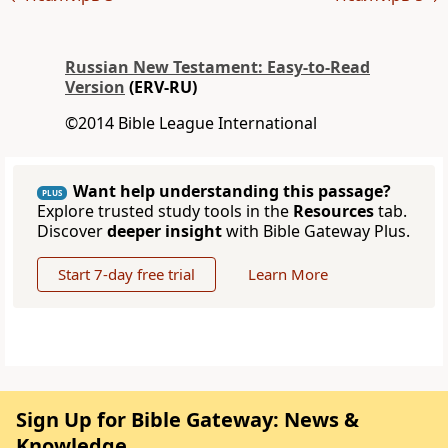
Russian New Testament: Easy-to-Read
Version
(ERV-RU)
©2014 Bible League International
Want help understanding this passage?
PLUS
Explore trusted study tools in the
Resources
tab.
Discover
deeper insight
with Bible Gateway Plus.
Start 7-day free trial
Learn More
Sign Up for Bible Gateway: News &
Knowledge