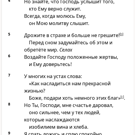
4
Но знайте, что Господь услышит того,
кто Ему верно служит.
Всегда, когда молюсь Ему,
он Мою молитву слышит.
5
Дрожите в страхе и больше не грешите!
[
b
]
Перед сном задумайтесь об этом и
обретёте мир.
Селах
6
Воздайте Господу положенные жертвы,
и Ему доверьтесь!
7
У многих на устах слова:
«Как насладиться нам прекрасной
жизнью?
Боже, подари хоть немного этих благ»
[
c
]
.
8
Но Ты, Господи, мне счастье даровал,
оно сильнее, чем у тех людей,
которые наслаждаются
изобилием вина и хлеба.
9
Я спать ложусь и сплю спокойно,