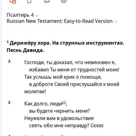
Псалтирь 4
Russian New Testament: Easy-to-Read Version
1
Дирижёру хора. На струнных инструментах.
Песнь Давида.
2
Господи, ты доказал, что невиновен я,
избавил Ты меня от трудностей моих!
Так услышь мой крик о помощи,
в доброте Своей прислушайся к моей
молитве!
3
Как долго, люди
[
a
]
,
вы будете чернить меня?
Неужели вам в удовольствие
сеять обо мне неправду?
Селах